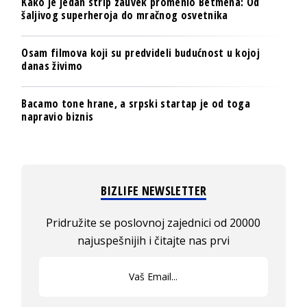
Kako je jedan strip zauvek promenio Betmena: Od
šaljivog superheroja do mračnog osvetnika
Osam filmova koji su predvideli budućnost u kojoj
danas živimo
Bacamo tone hrane, a srpski startap je od toga
napravio biznis
BIZLIFE NEWSLETTER
Pridružite se poslovnoj zajednici od 20000
najuspešnijih i čitajte nas prvi