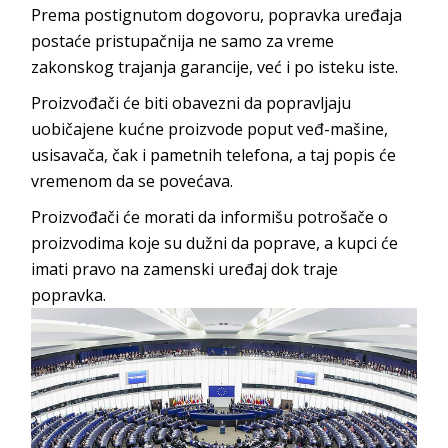
Prema postignutom dogovoru, popravka uređaja
postaće pristupačnija ne samo za vreme
zakonskog trajanja garancije, već i po isteku iste.
Proizvođači će biti obavezni da popravljaju
uobičajene kućne proizvode poput veđ-mašine,
usisavača, čak i pametnih telefona, a taj popis će
vremenom da se povećava.
Proizvođači će morati da informišu potrošače o
proizvodima koje su dužni da poprave, a kupci će
imati pravo na zamenski uređaj dok traje
popravka.