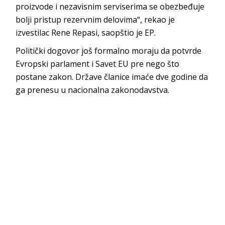
proizvode i nezavisnim serviserima se obezbeđuje
bolji pristup rezervnim delovima“, rekao je
izvestilac Rene Repasi, saopštio je EP.
Politički dogovor još formalno moraju da potvrde
Evropski parlament i Savet EU pre nego što
postane zakon. Države članice imaće dve godine da
ga prenesu u nacionalna zakonodavstva.