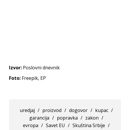
Izvor:
Poslovni dnevnik
Foto:
Freepik, EP
uredjaj
/
proizvod
/
dogovor
/
kupac
/
garancija
/
popravka
/
zakon
/
evropa
/
Savet EU
/
Skuština Srbije
/