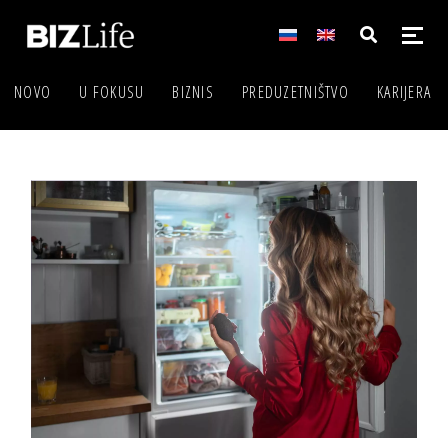
NOVO
U FOKUSU
BIZNIS
PREDUZETNIŠTVO
KARIJERA