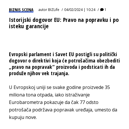
BIZNIS SCENA
autor
BIZLife
04/02/2024 | 10:24
1
Istorijski dogovor EU: Pravo na popravku i po
isteku garancije
Evropski parlament i Savet EU postigli su politički
dogovor o direktivi koja će potrošačima obezbediti
„pravo na popravak“ proizvoda i podsticati ih da
produže njihov vek trajanja.
U Evropskoj uniji se svake godine proizvede 35
miliona tona otpada, iako istraživanje
Eurobarometra pokazuje da čak 77 odsto
potrošača podržava popravak uređaja, umesto da
kupuju nove.