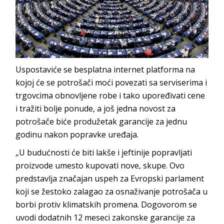
Uspostaviće se besplatna internet platforma na
kojoj će se potrošači moći povezati sa serviserima i
trgovcima obnovljene robe i tako upoređivati cene
i tražiti bolje ponude, a još jedna novost za
potrošače biće produžetak garancije za jednu
godinu nakon popravke uređaja.
„U budućnosti će biti lakše i jeftinije popravljati
proizvode umesto kupovati nove, skupe. Ovo
predstavlja značajan uspeh za Evropski parlament
koji se žestoko zalagao za osnaživanje potrošača u
borbi protiv klimatskih promena. Dogovorom se
uvodi dodatnih 12 meseci zakonske garancije za