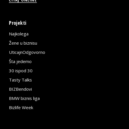
Projekti
Najkolega
Žene u biznisu
UticajnOdgovorno
Šta jedemo
30 ispod 30
Tasty Talks
BIZBendovi
BMW biznis liga
Bizlife Week