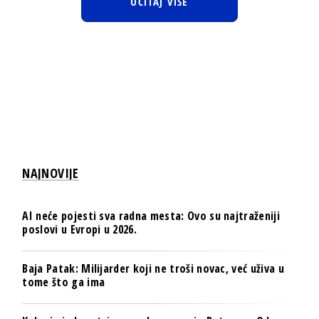
UČITAJ VIŠE
NAJNOVIJE
AI neće pojesti sva radna mesta: Ovo su najtraženiji
poslovi u Evropi u 2026.
Baja Patak: Milijarder koji ne troši novac, već uživa u
tome što ga ima