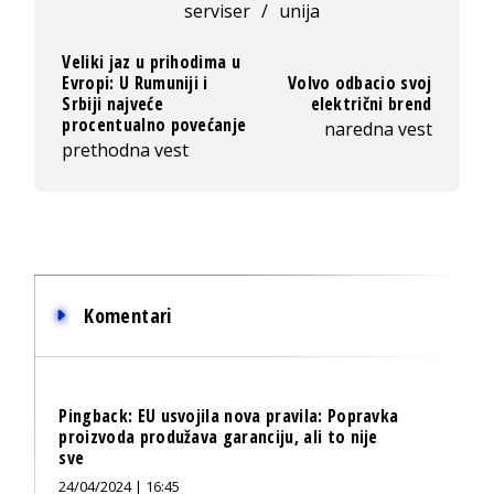
serviser
/
unija
Veliki jaz u prihodima u
Evropi: U Rumuniji i
Volvo odbacio svoj
Srbiji najveće
električni brend
procentualno povećanje
naredna vest
prethodna vest
Komentari
Pingback:
EU usvojila nova pravila: Popravka
proizvoda produžava garanciju, ali to nije
sve
24/04/2024 | 16:45