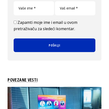
Zapamti moje ime i email u ovom
pretraživaču za sledeći komentar.
POVEZANE VESTI