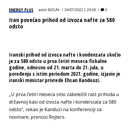
ENERGY PLUS
autor
BIZLife
26/07/2022 | 20:28
0
Iran povećao prihod od izvoza nafte za 580
odsto
Iranski prihod od izvoza nafte i kondenzata skočio
je za 580 odsto u prva četiri meseca fiskalne
godine, odnosno od 21. marta do 21. jula, u
poređenju s istim periodom 2021. godine, izjavio je
iranski ministar privrede Ehsan Kandoozi.
„U prva četiri meseca smo zabeležili rast prihoda u
državnoj kasi od izvoza nafte i kondenzata za 580
odsto“, rekao je Kanduzi na konferenciji za
novinare, prenosi Rojters.