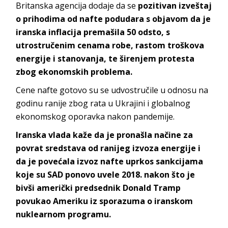
Britanska agencija dodaje da se
pozitivan izveštaj
o prihodima od nafte podudara s objavom da je
iranska inflacija premašila 50 odsto, s
utrostručenim cenama robe, rastom troškova
energije i stanovanja, te širenjem protesta
zbog ekonomskih problema.
Cene nafte gotovo su se udvostručile u odnosu na
godinu ranije zbog rata u Ukrajini i globalnog
ekonomskog oporavka nakon pandemije.
Iranska vlada kaže da je pronašla načine za
povrat sredstava od ranijeg izvoza energije i
da je povećala izvoz nafte uprkos sankcijama
koje su SAD ponovo uvele 2018. nakon što je
bivši američki predsednik Donald Tramp
povukao Ameriku iz sporazuma o iranskom
nuklearnom programu.