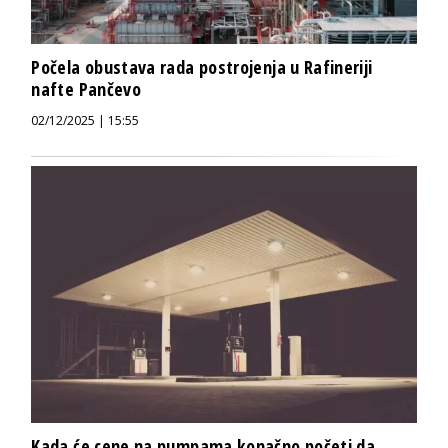
Počela obustava rada postrojenja u Rafineriji
nafte Pančevo
02/12/2025 | 15:55
Kada će cene na pumpama konačno početi da