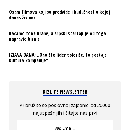
Osam filmova koji su predvideli budućnost u kojoj
danas živimo
Bacamo tone hrane, a srpski startap je od toga
napravio biznis
IZJAVA DANA: „Ono što lider toleriše, to postaje
kultura kompanije“
BIZLIFE NEWSLETTER
Pridružite se poslovnoj zajednici od 20000
najuspešnijih i čitajte nas prvi