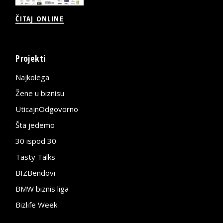
ČITAJ ONLINE
Projekti
Najkolega
Žene u biznisu
UticajnOdgovorno
Šta jedemo
30 ispod 30
Tasty Talks
BIZBendovi
BMW biznis liga
Bizlife Week