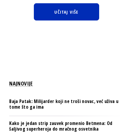
UČITAJ VIŠE
NAJNOVIJE
Baja Patak: Milijarder koji ne troši novac, već uživa u
tome što ga ima
Kako je jedan strip zauvek promenio Betmena: Od
šaljivog superheroja do mračnog osvetnika