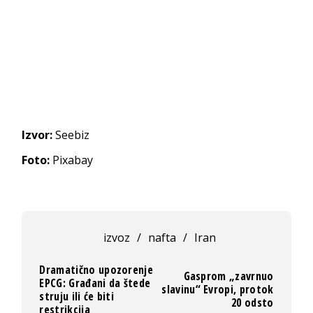
Izvor:
Seebiz
Foto:
Pixabay
izvoz
/
nafta
/
Iran
Dramatično upozorenje
Gasprom „zavrnuo
EPCG: Građani da štede
slavinu“ Evropi, protok
struju ili će biti
20 odsto
restrikcija