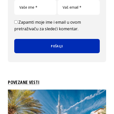
Zapamti moje ime i email u ovom
pretraživaču za sledeći komentar.
POVEZANE VESTI