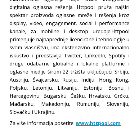
digitalna oglasna rešenja. Httpool pruža najširi
spektar proizvoda oglasne mreže i rešenja kroz
display, video, engagement, social i performance
kanale, za mobilne i desktop uređaje.Httpool
primenjuje najnaprednije licencirane i tehnologije u
svom vlasništvu, ima ekstenzivno internacionalno
iskustvo i predstavlja Twitter, LinkedIn, Spotify i
druge odabarne globalne i lokalne platforme i
oglasne medije širom 22 tržišta uključujući Srbiju,
Austriju, Švajcarsku, Rusiju, Indiju, Hong Kong,
Poljsku, Letoniju, Litvaniju, Estoniju, Bosnu i
Hercegovinu, Bugarsku, Češku, Hrvatsku, Grčku,
Mađarsku, Makedoniju, Rumuniju, Sloveniju,
Slovačku i Ukrajinu.
Za više informacija posetite:
www.httpool.com