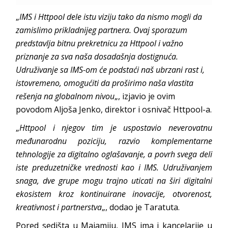
„
IMS i Httpool dele istu viziju tako da nismo mogli da
zamislimo prikladnijeg partnera. Ovaj sporazum
predstavlja bitnu prekretnicu za Httpool i važno
priznanje za sva naša dosadašnja dostignuća.
Udruživanje sa IMS-om će podstaći naš ubrzani rast i,
istovremeno, omogućiti da proširimo naša vlastita
rešenja na globalnom nivou
„, izjavio je ovim
povodom Aljoša Jenko, direktor i osnivač Httpool-a.
„
Httpool i njegov tim je uspostavio neverovatnu
međunarodnu poziciju, razvio komplementarne
tehnologije za digitalno oglašavanje, a povrh svega deli
iste preduzetničke vrednosti kao i IMS. Udruživanjem
snaga, dve grupe mogu trajno uticati na širi digitalni
ekosistem kroz kontinuirane inovacije, otvorenost,
kreativnost i partnerstva
„, dodao je Taratuta.
Pored sedišta u Majamiju, IMS ima i kancelarije u