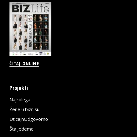
ČITAJ ONLINE
Projekti
Najkolega
Žene u biznisu
UticajnOdgovorno
Šta jedemo