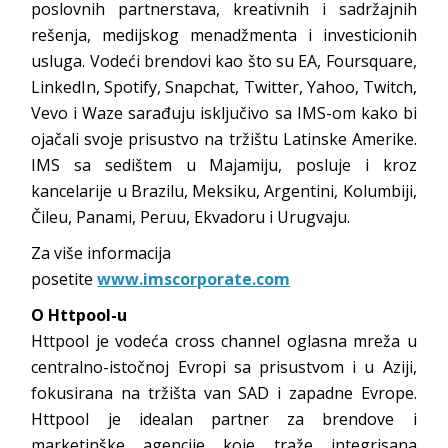
poslovnih partnerstava, kreativnih i sadržajnih
rešenja, medijskog menadžmenta i investicionih
usluga. Vodeći brendovi kao što su EA, Foursquare,
LinkedIn, Spotify, Snapchat, Twitter, Yahoo, Twitch,
Vevo i Waze sarađuju isključivo sa IMS-om kako bi
ojačali svoje prisustvo na tržištu Latinske Amerike.
IMS sa sedištem u Majamiju, posluje i kroz
kancelarije u Brazilu, Meksiku, Argentini, Kolumbiji,
Čileu, Panami, Peruu, Ekvadoru i Urugvaju.
Za više informacija
posetite
www.imscorporate.com
O Httpool-u
Httpool je vodeća cross channel oglasna mreža u
centralno-istočnoj Evropi sa prisustvom i u Aziji,
fokusirana na tržišta van SAD i zapadne Evrope.
Httpool je idealan partner za brendove i
marketinške agencije koje traže integrisana