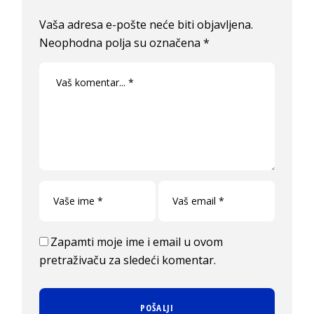
Vaša adresa e-pošte neće biti objavljena.
Neophodna polja su označena
*
Zapamti moje ime i email u ovom
pretraživaču za sledeći komentar.