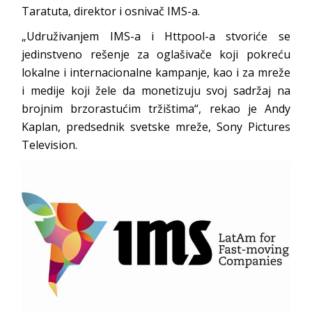
Taratuta, direktor i osnivač IMS-a.
„Udruživanjem IMS-a i Httpool-a stvoriće se
jedinstveno rešenje za oglašivače koji pokreću
lokalne i internacionalne kampanje, kao i za mreže
i medije koji žele da monetizuju svoj sadržaj na
brojnim brzorastućim tržištima“, rekao je Andy
Kaplan, predsednik svetske mreže, Sony Pictures
Television.