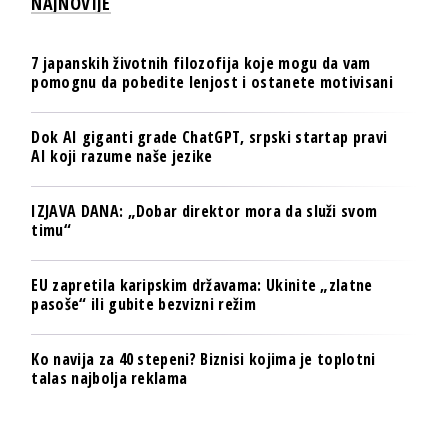
NAJNOVIJE
7 japanskih životnih filozofija koje mogu da vam
pomognu da pobedite lenjost i ostanete motivisani
Dok AI giganti grade ChatGPT, srpski startap pravi
AI koji razume naše jezike
IZJAVA DANA: „Dobar direktor mora da služi svom
timu“
EU zapretila karipskim državama: Ukinite „zlatne
pasoše“ ili gubite bezvizni režim
Ko navija za 40 stepeni? Biznisi kojima je toplotni
talas najbolja reklama