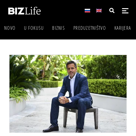
NOVO
U FOKUSU
BIZNIS
PREDUZETNIŠTVO
KARIJERA