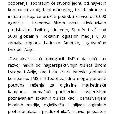
odobrenja, sporazum će stvoriti jednu od najvećih
kompanija za digitalni marketing i reklamiranje u
industriji, koja će pružati podršku za više od 6.000
agencija i brendova širom sveta, ekskluzivno
predstavljati Twitter, LinkedIn, Spotify i više od
5000 globalnih i lokalnih oglasnih medija u 30
zemalja regiona Latinske Amerike, jugoistočne
Evrope i Azije.
„Ova akvizicija će omogućiti IMS-u da utiče na
razvoj nekih od najperspektivnijih tržišta širom
Evrope i Azije, kao i da kreira istinski globalnu
kompaniju. IMS i Httpool zajedno mogu ponuditi
potpuna rešenja za digitalne marketinške
kampanje, pomažući partnerima ekspertskim
poznavanjem lokalnih tržišta kao i osnaživanjem
lokalnih medija, oglašivača i hiljada digitalnih
profesionalaca i preduzetnika“, izjavio je Gaston