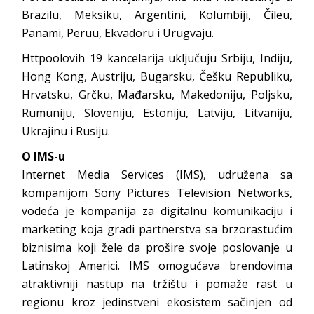
Brazilu, Meksiku, Argentini, Kolumbiji, Čileu,
Panami, Peruu, Ekvadoru i Urugvaju.
Httpoolovih 19 kancelarija uključuju Srbiju, Indiju,
Hong Kong, Austriju, Bugarsku, Češku Republiku,
Hrvatsku, Grčku, Mađarsku, Makedoniju, Poljsku,
Rumuniju, Sloveniju, Estoniju, Latviju, Litvaniju,
Ukrajinu i Rusiju.
O IMS-u
Internet Media Services (IMS), udružena sa
kompanijom Sony Pictures Television Networks,
vodeća je kompanija za digitalnu komunikaciju i
marketing koja gradi partnerstva sa brzorastućim
biznisima koji žele da prošire svoje poslovanje u
Latinskoj Americi. IMS omogućava brendovima
atraktivniji nastup na tržištu i pomaže rast u
regionu kroz jedinstveni ekosistem sačinjen od