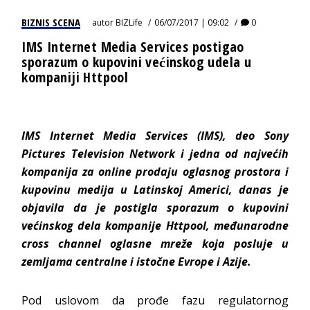
BIZNIS SCENA
autor
BIZLife
06/07/2017 | 09:02
0
IMS Internet Media Services postigao
sporazum o kupovini većinskog udela u
kompaniji Httpool
IMS Internet Media Services (IMS), deo Sony
Pictures Television Network i jedna od najvećih
kompanija za online prodaju oglasnog prostora i
kupovinu medija u Latinskoj Americi, danas je
objavila da je postigla sporazum o kupovini
većinskog dela kompanije Httpool, međunarodne
cross channel oglasne mreže koja posluje u
zemljama centralne i istočne Evrope i Azije.
Pod uslovom da prođe fazu regulatornog