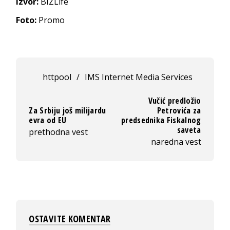
Izvor:
BIZLife
Foto:
Promo
httpool
/
IMS Internet Media Services
Vučić predložio
Za Srbiju još milijardu
Petrovića za
evra od EU
predsednika Fiskalnog
saveta
prethodna vest
naredna vest
OSTAVITE KOMENTAR