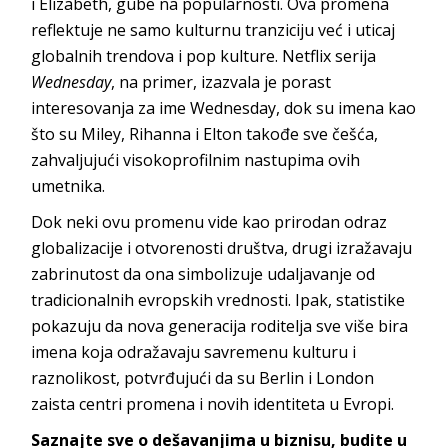
i Elizabeth, gube na popularnosti. Ova promena
reflektuje ne samo kulturnu tranziciju već i uticaj
globalnih trendova i pop kulture. Netflix serija
Wednesday
, na primer, izazvala je porast
interesovanja za ime Wednesday, dok su imena kao
što su Miley, Rihanna i Elton takođe sve češća,
zahvaljujući visokoprofilnim nastupima ovih
umetnika.
Dok neki ovu promenu vide kao prirodan odraz
globalizacije i otvorenosti društva, drugi izražavaju
zabrinutost da ona simbolizuje udaljavanje od
tradicionalnih evropskih vrednosti. Ipak, statistike
pokazuju da nova generacija roditelja sve više bira
imena koja odražavaju savremenu kulturu i
raznolikost, potvrđujući da su Berlin i London
zaista centri promena i novih identiteta u Evropi.
Saznajte sve o dešavanjima u biznisu, budite u