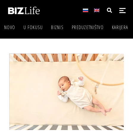
NOVO
U FOKUSU
BIZNIS
PREDUZETNIŠTVO
KARIJERA