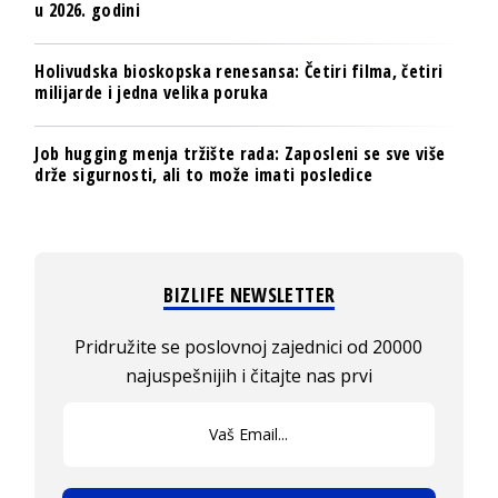
u 2026. godini
Holivudska bioskopska renesansa: Četiri filma, četiri
milijarde i jedna velika poruka
Job hugging menja tržište rada: Zaposleni se sve više
drže sigurnosti, ali to može imati posledice
BIZLIFE NEWSLETTER
Pridružite se poslovnoj zajednici od 20000
najuspešnijih i čitajte nas prvi