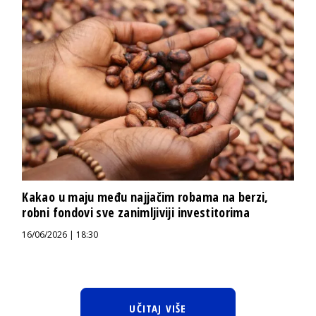
Kakao u maju među najjačim robama na berzi,
robni fondovi sve zanimljiviji investitorima
16/06/2026 | 18:30
UČITAJ VIŠE