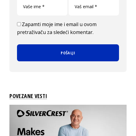
Zapamti moje ime i email u ovom
pretraživaču za sledeći komentar.
POVEZANE VESTI