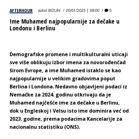
AFTERHOUR
autor
BIZLife
20/01/2025 | 09:00
0
Ime Muhamed najpopularnije za dečake u
Londonu i Berlinu
Demografske promene i multikulturalni uticaji
sve više oblikuju izbor imena za novorođenčad
širom Evrope, a ime Muhamed istaklo se kao
najpopularnije u velikim gradovima poput
Berlina i Londona. Nedavno objavljeni podaci iz
Nemačke za 2024. godinu otkrivaju da je
Muhamed najčešće ime za dečake u Berlinu,
dok u Engleskoj i Velsu isto ime dominira već od
2023. godine, prema podacima Kancelarije za
nacionalnu statistiku (ONS).