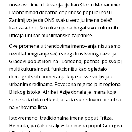
nose ovo ime, dok varijacije kao što su Mohammed
i Mohammad dodatno doprinose popularnosti.
Zanimljivo je da ONS svaku verziju imena beleži
kao zasebnu, što ukazuje na bogatstvo kulturnih
uticaja unutar muslimanske zajednice.
Ove promene u trendovima imenovanja nisu samo
rezultat imigracije već i šireg društvenog razvoja.
Gradovi poput Berlina i Londona, poznati po svojoj
multikulturalnosti, funkcionišu kao ogledalo
demografskih pomeranja koja su sve vidljivija u
urbanim sredinama. Povećana migracija iz regiona
Bliskog istoka, Afrike i Azije donela je imena koja
su nekada bila retkost, a sada su redovno prisutna
na vrhovima lista.
Istovremeno, tradicionalna imena poput Fritza,
Helmuta, pa čak i kraljevskih imena poput Georgea