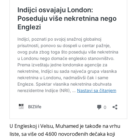
U Engleskoj i Velsu, Muhamed je takođe na vrhu
liste, sa više od 4.600 novorođenih dečaka koji