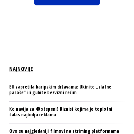
NAJNOVIJE
EU zapretila karipskim državama: Ukinite „zlatne
pasoše“ ili gubite bezvizni režim
Ko navija za 40 stepeni? Biznisi kojima je toplotni
talas najbolja reklama
Ovo su najgledaniji filmovi na striming platformama