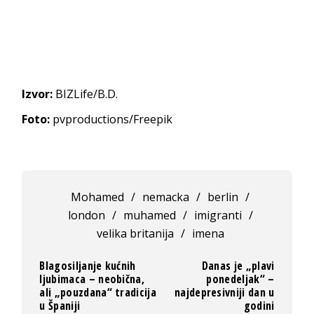
Izvor:
BIZLife/B.D.
Foto:
pvproductions/Freepik
Mohamed
/
nemacka
/
berlin
/
london
/
muhamed
/
imigranti
/
velika britanija
/
imena
Blagosiljanje kućnih
Danas je „plavi
ljubimaca – neobična,
ponedeljak“ –
ali „pouzdana“ tradicija
najdepresivniji dan u
u Španiji
godini