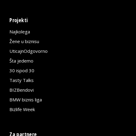
Projekti
Najkolega
Žene u biznisu
UticajnOdgovorno
Šta jedemo
30 ispod 30
Tasty Talks
BIZBendovi
BMW biznis liga
Bizlife Week
Za partnere