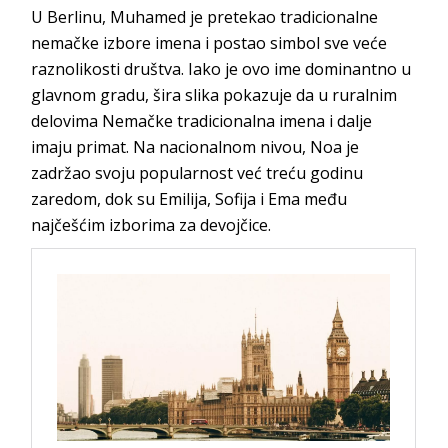
U Berlinu, Muhamed je pretekao tradicionalne
nemačke izbore imena i postao simbol sve veće
raznolikosti društva. Iako je ovo ime dominantno u
glavnom gradu, šira slika pokazuje da u ruralnim
delovima Nemačke tradicionalna imena i dalje
imaju primat. Na nacionalnom nivou, Noa je
zadržao svoju popularnost već treću godinu
zaredom, dok su Emilija, Sofija i Ema među
najčešćim izborima za devojčice.