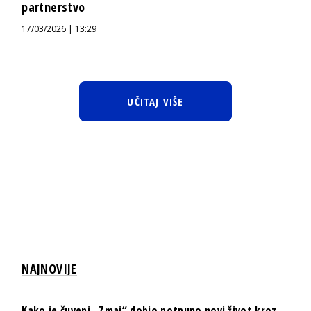
partnerstvo
17/03/2026 | 13:29
UČITAJ VIŠE
NAJNOVIJE
Kako je čuveni „Zmaj“ dobio potpuno novi život kroz