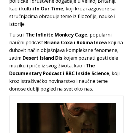
političke i društvene događaje u Velikoj Britaniji,
kao i kultni
In Our Time
, koji kroz razgovore sa
stručnjacima obrađuje teme iz filozofije, nauke i
istorije.
Tu su i
The Infinite Monkey Cage
, popularni
naučni podcast
Briana Coxa i Robina Incea
koji na
duhovit način objašnjava kompleksne fenomene,
zatim
Desert Island Dis
kojem poznati gosti dele
muziku i priče iz svog života, kao i
The
Documentary Podcast i BBC Inside Science
, koji
kroz istraživačko novinarstvo i naučne teme
donose dublji pogled na svet oko nas.