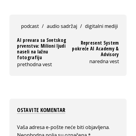
podcast
/
audio sadržaj
/
digitalni mediji
AI prevara sa Svetskog
Represent System
prvenstva: Milioni ljudi
pokreće AI Academy &
naseli na lažnu
Advisory
fotografiju
naredna vest
prethodna vest
OSTAVITE KOMENTAR
Vaša adresa e-pošte neće biti objavljena.
Neophodna polja su označena
*