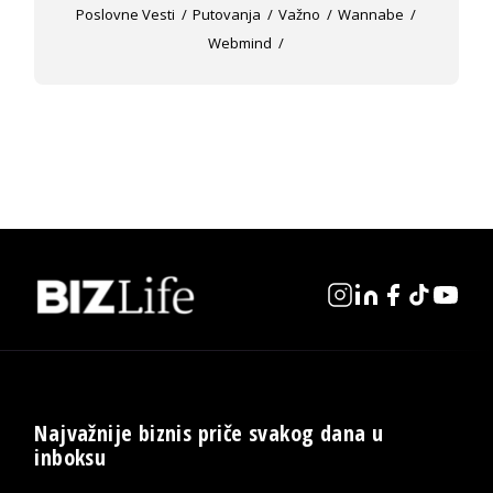
Poslovne Vesti
Putovanja
Važno
Wannabe
Webmind
Najvažnije biznis priče svakog dana u
inboksu