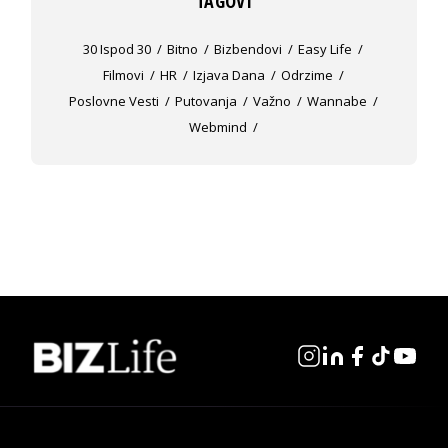
TAGOVI
30 Ispod 30
Bitno
Bizbendovi
Easy Life
Filmovi
HR
Izjava Dana
Odrzime
Poslovne Vesti
Putovanja
Važno
Wannabe
Webmind