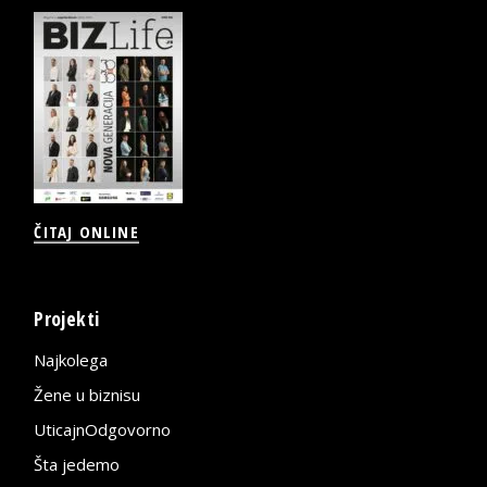
ČITAJ ONLINE
Projekti
Najkolega
Žene u biznisu
UticajnOdgovorno
Šta jedemo