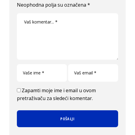
Neophodna polja su označena
*
Zapamti moje ime i email u ovom
pretraživaču za sledeći komentar.