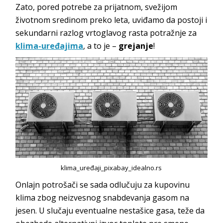
Zato, pored potrebe za prijatnom, svežijom
životnom sredinom preko leta, uviđamo da postoji i
sekundarni razlog vrtoglavog rasta potražnje za
klima-uređajima
, a to je –
grejanje
!
klima_uređaji_pixabay_idealno.rs
Onlajn potrošači se sada odlučuju za kupovinu
klima zbog neizvesnog snabdevanja gasom na
jesen. U slučaju eventualne nestašice gasa, teže da