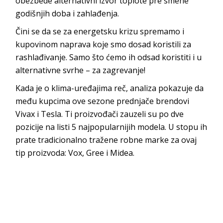
obezbede alternativni izvor toplote pre smene
godišnjih doba i zahlađenja.
Čini se da se za energetsku krizu spremamo i
kupovinom naprava koje smo dosad koristili za
rashlađivanje. Samo što ćemo ih odsad koristiti i u
alternativne svrhe – za zagrevanje!
Kada je o klima-uređajima reč, analiza pokazuje da
među kupcima ove sezone prednjače brendovi
Vivax i Tesla. Ti proizvođači zauzeli su po dve
pozicije na listi 5 najpopularnijih modela. U stopu ih
prate tradicionalno tražene robne marke za ovaj
tip proizvoda: Vox, Gree i Midea.