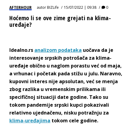
AFTERHOUR
autor
BIZLife
15/07/2022 | 09:38
0
Hoćemo li se ove zime grejati na klima-
uređaje?
Idealno.rs
analizom podataka
uočava da je
interesovanje srpskih potrošača za klima-
uređaje obično u naglom porastu već od maja,
a vrhunac i početak pada stižu u julu. Naravno,
kupovni interes nije apsolutan, već se menja
zbog razlika u vremenskim prilikama ili
specifičnoj situaciji date godine. Tako su
tokom pandemije srpski kupci pokazivali
relativno ujednačenu, nisku potražnju za
klima-uređajima
tokom cele godine.