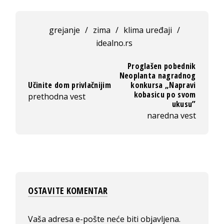
grejanje
/
zima
/
klima uređaji
/
idealno.rs
Proglašen pobednik
Neoplanta nagradnog
Učinite dom privlačnijim
konkursa „Napravi
kobasicu po svom
prethodna vest
ukusu”
naredna vest
OSTAVITE KOMENTAR
Vaša adresa e-pošte neće biti objavljena.