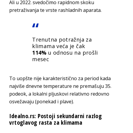
Ali u 2022. svedočimo rapidnom skoku
pretraživanja te vrste rashladnih aparata.
Trenutna potražnja za
klimama veća je čak
114%
u odnosu na prošli
mesec
To uopšte nije karakteristično za period kada
najviše dnevne temperature ne premašuju 35.
podeok, a lokalni pljuskovi relativno redovno
osvežavaju (ponekad i plave).
Idealno.rs: Postoji sekundarni razlog
vrtoglavog rasta za klimama