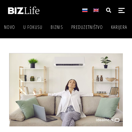
NOVO
U FOKUSU
BIZNIS
PREDUZETNIŠTVO
KARIJERA