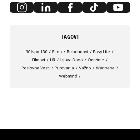
TAGOVI
30 Ispod 30
Bitno
Bizbendovi
Easy Life
Filmovi
HR
Izjava Dana
Odrzime
Poslovne Vesti
Putovanja
Važno
Wannabe
Webmind