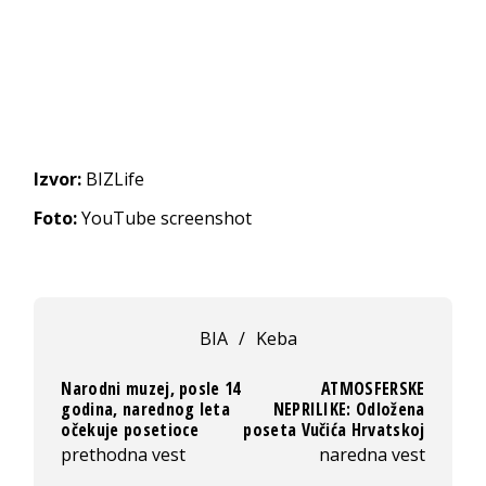
Izvor:
BIZLife
Foto:
YouTube screenshot
BIA
/
Keba
Narodni muzej, posle 14
ATMOSFERSKE
godina, narednog leta
NEPRILIKE: Odložena
očekuje posetioce
poseta Vučića Hrvatskoj
prethodna vest
naredna vest