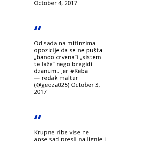
October 4, 2017
Od sada na mitinzima
opozicije da se ne pušta
„bando crvena“i „sistem
te laže“ nego bregidi
dzanum.. Jer
#Keba
— redak malter
(@gedza025)
October 3,
2017
Krupne ribe vise ne
apse,sad presli na lignje i