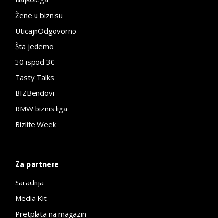
Žene u biznisu
UticajnOdgovorno
Šta jedemo
30 ispod 30
Tasty Talks
BIZBendovi
BMW biznis liga
Bizlife Week
Za partnere
Saradnja
Media Kit
Pretplata na magazin