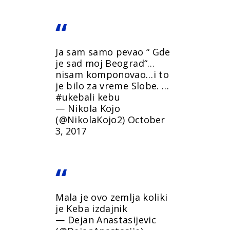
Ja sam samo pevao “ Gde
je sad moj Beograd“…
nisam komponovao…i to
je bilo za vreme Slobe. …
#ukebali
kebu
— Nikola Kojo
(@NikolaKojo2)
October
3, 2017
Mala je ovo zemlja koliki
je Keba izdajnik
— Dejan Anastasijevic