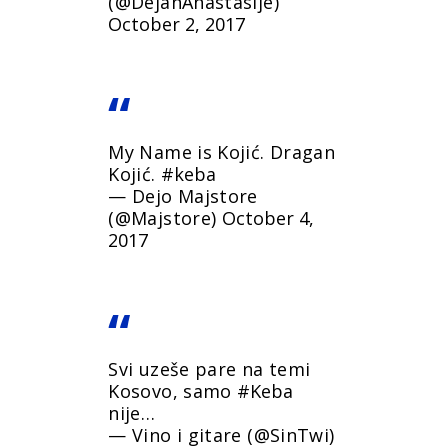
(@DejanAnastasije)
October 2, 2017
My Name is Kojić. Dragan
Kojić.
#keba
— Dejo Majstore
(@Majstore)
October 4,
2017
Svi uzeše pare na temi
Kosovo, samo
#Keba
nije…
— Vino i gitare (@SinTwi)