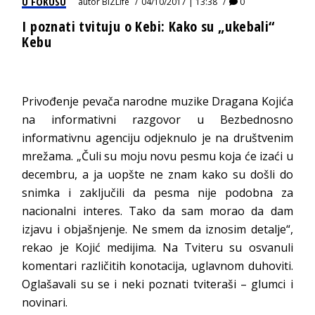
U FOKUSU
autor
BIZLife
04/10/2017 | 13:38
0
I poznati tvituju o Kebi: Kako su „ukebali“
Kebu
Privođenje pevača narodne muzike Dragana Kojića
na informativni razgovor u Bezbednosno
informativnu agenciju odjeknulo je na društvenim
mrežama. „Čuli su moju novu pesmu koja će izaći u
decembru, a ja uopšte ne znam kako su došli do
snimka i zaključili da pesma nije podobna za
nacionalni interes. Tako da sam morao da dam
izjavu i objašnjenje. Ne smem da iznosim detalje“,
rekao je Kojić medijima. Na Tviteru su osvanuli
komentari različitih konotacija, uglavnom duhoviti.
Oglašavali su se i neki poznati tviteraši – glumci i
novinari.