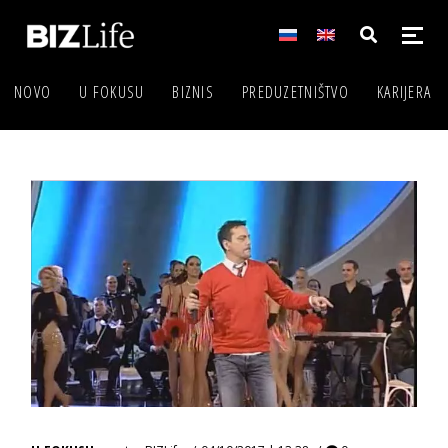
NOVO
U FOKUSU
BIZNIS
PREDUZETNIŠTVO
KARIJERA