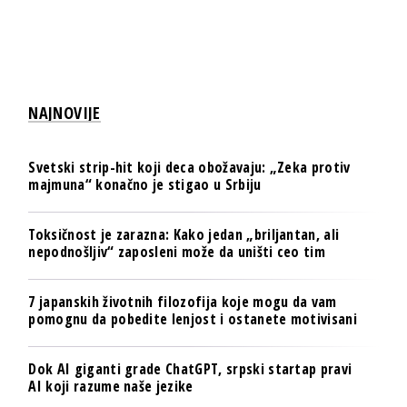
NAJNOVIJE
Svetski strip-hit koji deca obožavaju: „Zeka protiv
majmuna“ konačno je stigao u Srbiju
Toksičnost je zarazna: Kako jedan „briljantan, ali
nepodnošljiv“ zaposleni može da uništi ceo tim
7 japanskih životnih filozofija koje mogu da vam
pomognu da pobedite lenjost i ostanete motivisani
Dok AI giganti grade ChatGPT, srpski startap pravi
AI koji razume naše jezike