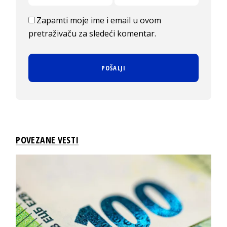
Zapamti moje ime i email u ovom
pretraživaču za sledeći komentar.
POVEZANE VESTI