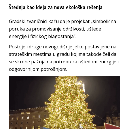
Štednja kao ideja za nova ekološka rešenja
Gradski zvaničnici kažu da je projekat „simbolična
poruka za promovisanje održivosti, uštede
energije i fizičkog blagostanja“.
Postoje i druge novogodišnje jelke postavljene na
strateškim mestima u gradu kojima takođe želi da
se skrene pažnja na potrebu za uštedom energije i
odgovornijom potrošnjom.