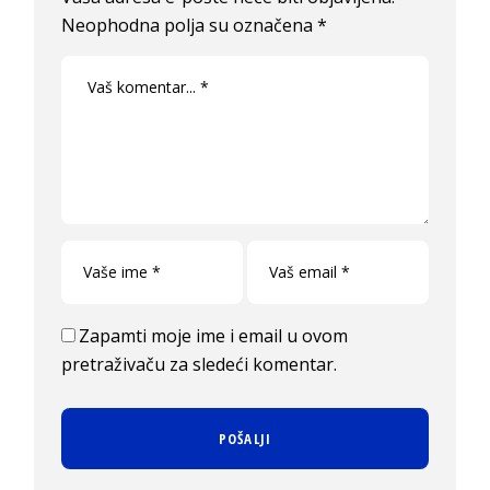
Neophodna polja su označena
*
Zapamti moje ime i email u ovom
pretraživaču za sledeći komentar.