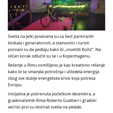
Svetla na jelki povezana su sa šest parkiranih
bicikala i generatorom, a stanovnici i turisti
pozvani su da pedlaju kako bi „osvetlili Božić“. Na
sličan korak odlučili su se i u Kopenhagenu.
Rešenje u Rimu osmišljeno je kao kreativno rešenje
kako bi se smanjila potrošnja i uštedela energija
zbog sve dublje energetske krize koja potresa
Evropu.
Inicijativa je pokrenuta početkom decembra, a
gradonačelnik Rima Roberto Gualtieri i gradski
većnici prvi su testirali svetla na pedale.