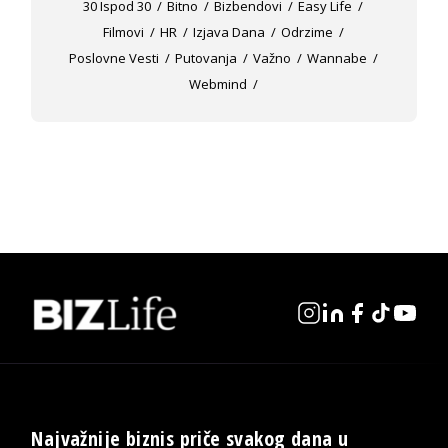
30 Ispod 30
Bitno
Bizbendovi
Easy Life
Filmovi
HR
Izjava Dana
Odrzime
Poslovne Vesti
Putovanja
Važno
Wannabe
Webmind
Najvažnije biznis priče svakog dana u