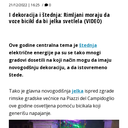
21/12/2022 | 16:25
0
I dekoracija i štednja: Rimljani moraju da
voze bicikl da bi jelka svetlela (VIDEO)
Ove godine centralna tema je
štednja
električne energije pa su se tako mnogi
gradovi dosetili na koji način mogu da imaju
novogodšnju dekoraciju, a da istovremeno
štede.
Tako je glavna novogodišnja
jelka
ispred zgrade
rimske gradske većnice na Piazzi del Campidoglio
ove godine osvetljena pomoću bicikala koji
generišu napajanje.