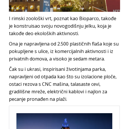
I rimski zoološki vrt, poznat kao Bioparco, takođe
je konstruisao svoju novogodišnju jelku, koja je
takođe deo ekoloških aktivnosti.
Ona je napravljena od 2.500 plastičnih flaša koje su
pokupljene s ulice, iz komercijalnih aktivnosti i iz
privatnih domova, a visoko je sedam metara.
Čak su i ukrasi, inspirisani životinjama parka,
napravljeni od otpada kao što su izolacione ploče,
ostaci rezova s CNC mašina, talasaste cevi,
gradilišne mreže, električni kablovi i najlon za
pecanje pronađen na plaži.