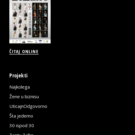
ČITAJ ONLINE
Projekti
Najkolega
Žene u biznisu
UticajnOdgovorno
Šta jedemo
30 ispod 30
Tasty Talks