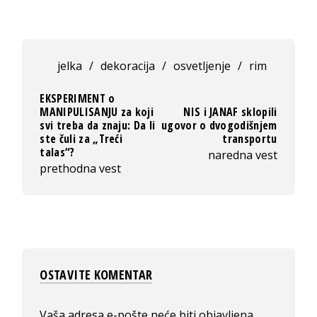
jelka
/
dekoracija
/
osvetljenje
/
rim
EKSPERIMENT o
MANIPULISANJU za koji
NIS i JANAF sklopili
svi treba da znaju: Da li
ugovor o dvogodišnjem
ste čuli za „Treći
transportu
talas“?
naredna vest
prethodna vest
OSTAVITE KOMENTAR
Vaša adresa e-pošte neće biti objavljena.