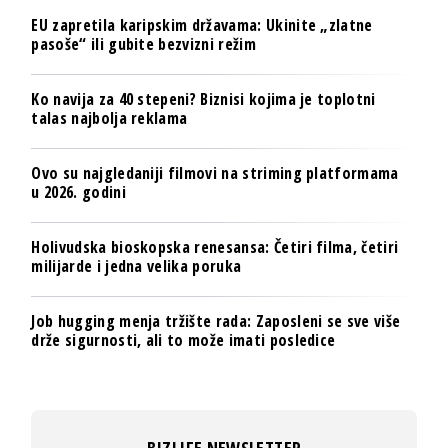
EU zapretila karipskim državama: Ukinite „zlatne
pasoše“ ili gubite bezvizni režim
Ko navija za 40 stepeni? Biznisi kojima je toplotni
talas najbolja reklama
Ovo su najgledaniji filmovi na striming platformama
u 2026. godini
Holivudska bioskopska renesansa: Četiri filma, četiri
milijarde i jedna velika poruka
Job hugging menja tržište rada: Zaposleni se sve više
drže sigurnosti, ali to može imati posledice