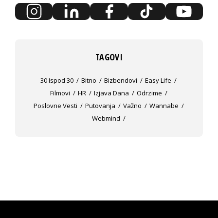
TAGOVI
30 Ispod 30
Bitno
Bizbendovi
Easy Life
Filmovi
HR
Izjava Dana
Odrzime
Poslovne Vesti
Putovanja
Važno
Wannabe
Webmind