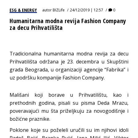
ESG & ENERGY
autor
BIZLife
24/12/2019 | 12:57
0
Humanitarna modna revija Fashion Company
za decu Prihvatilišta
Tradicionalna humanitarna modna revija za decu
Prihvatilišta održana je 23. decembra u Skupštini
grada Beograda, u organizaciji agencije “Fabrika” i
uz podršku kompanije Fashion Company.
Mališani koji borave u Prihvatilištu, kao i
prethodnih godina, pisali su pisma Deda Mrazu,
poveravajući mu šta priželjkuju za novogodišnje i
božićne praznike.
Poklone koje su poželeli uručili su im njihovi idoli