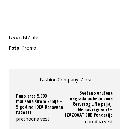
Izvor:
BIZLife
Foto:
Promo
Fashion Company
/
csr
Svečano uručena
Puno srce 5.000
nagrada pobednicima
mališana širom Srbije –
četvrtog „Ne prljaj.
5 godina IDEA Karavana
Nemaš izgovor! –
radosti
IZAZOVA” SBB fondacije
prethodna vest
naredna vest