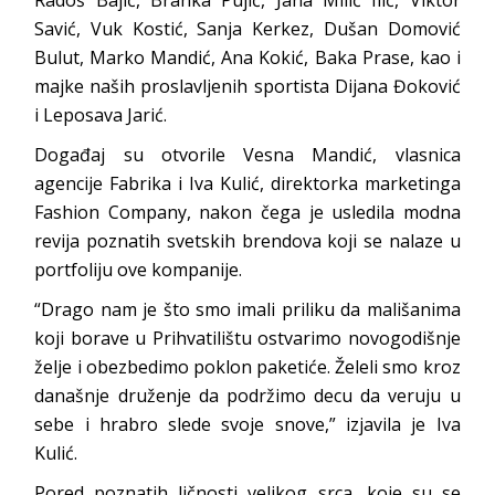
Radoš Bajić, Branka Pujić, Jana Milić Ilić, Viktor
Savić, Vuk Kostić, Sanja Kerkez, Dušan Domović
Bulut, Marko Mandić, Ana Kokić, Baka Prase, kao i
majke naših proslavljenih sportista Dijana Đoković
i Leposava Jarić.
Događaj su otvorile Vesna Mandić, vlasnica
agencije Fabrika i Iva Kulić, direktorka marketinga
Fashion Company, nakon čega je usledila modna
revija poznatih svetskih brendova koji se nalaze u
portfoliju ove kompanije.
“Drago nam je što smo imali priliku da mališanima
koji borave u Prihvatilištu ostvarimo novogodišnje
želje i obezbedimo poklon paketiće. Želeli smo kroz
današnje druženje da podržimo decu da veruju u
sebe i hrabro slede svoje snove,” izjavila je Iva
Kulić.
Pored poznatih ličnosti velikog srca, koje su se