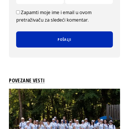
Zapamti moje ime i email u ovom
pretraživaču za sledeći komentar.
POVEZANE VESTI