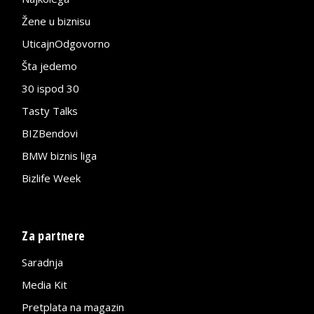
Žene u biznisu
UticajnOdgovorno
Šta jedemo
30 ispod 30
Tasty Talks
BIZBendovi
BMW biznis liga
Bizlife Week
Za partnere
Saradnja
Media Kit
Pretplata na magazin