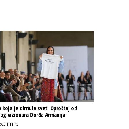
a koja je dirnula svet: Oproštaj od
g vizionara Đorđa Armanija
025 | 11:43