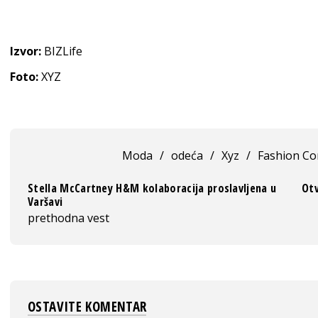
Izvor:
BIZLife
Foto:
XYZ
Moda
/
odeća
/
Xyz
/
Fashion C
Stella McCartney H&M kolaboracija proslavljena u
Otv
Varšavi
prethodna vest
OSTAVITE KOMENTAR