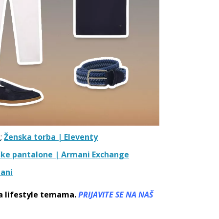
S
;
Ženska torba | Eleventy
ke pantalone | Armani Exchange
ani
sa lifestyle temama.
PRIJAVITE SE NA NAŠ