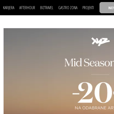
KARIJERA
AFTERHOUR
BIZTRAVEL
GASTRO ZONA
PROJEKTI
NE
POSAO
FILM I SCENA
NAJKOLEGA
LJUDI (HR)
KNJIGE
TASTY TALKS
POSAO
FILM I SCENA
NAJKOLEGA
JE
MOJ UGAO
AUTO SVET
30 ISPOD 30
LJUDI (HR)
KNJIGE
TASTY TALKS
USAVRŠAVANJE
STIL
BACK TO OFFIC
JE
MOJ UGAO
AUTO SVET
30 ISPOD 30
KNOW-HOW
WELLBEING
BIZBENDOVI
USAVRŠAVANJE
STIL
BACK TO OFFIC
BIZKOLEGIJUM
KNOW-HOW
WELLBEING
BIZBENDOVI
BMW BIZNIS LIG
BIZKOLEGIJUM
BIZLIFE WEEK
BMW BIZNIS LIG
IZJAVA GODINE
BIZLIFE WEEK
IZJAVA GODINE