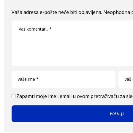
Vaša adresa e-pošte neće biti objavljena.
Neophodna p
Zapamti moje ime i email u ovom pretraživaču za sl