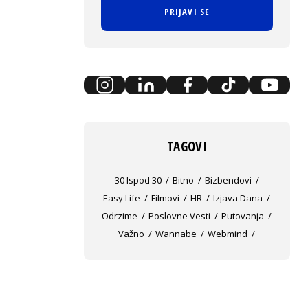
PRIJAVI SE
TAGOVI
30 Ispod 30
Bitno
Bizbendovi
Easy Life
Filmovi
HR
Izjava Dana
Odrzime
Poslovne Vesti
Putovanja
Važno
Wannabe
Webmind