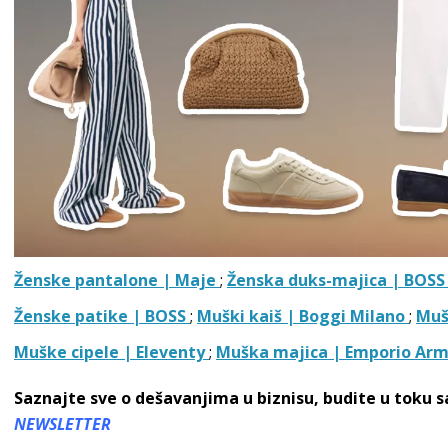
Ženske pantalone | Maje
;
Ženska duks-majica | BOS
Ženske patike | BOSS
;
Muški kaiš | Boggi Milano
;
Muš
Muške cipele | Eleventy
;
Muška majica | Emporio Arm
Saznajte sve o dešavanjima u biznisu, budite u toku 
NEWSLETTER