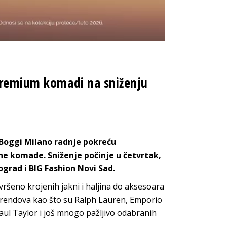
 premium komadi na sniženju
i Boggi Milano radnje pokreću
e komade. Sniženje počinje u četvrtak,
ograd i BIG Fashion Novi Sad.
ršeno krojenih jakni i haljina do aksesoara
 brendova kao što su Ralph Lauren, Emporio
aul Taylor i još mnogo pažljivo odabranih