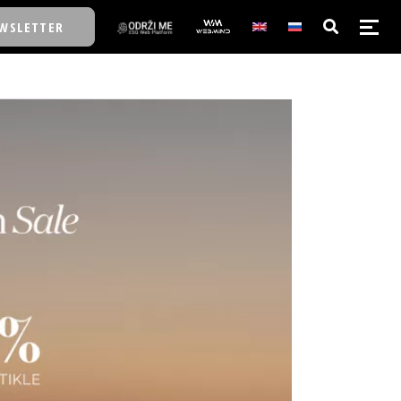
WSLETTER
E/SCHOOL
E/SCHOOL
A
A