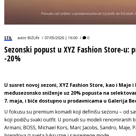
STIL
autor
BIZLife
07/05/2026 | 16:00
0
Sezonski popust u XYZ Fashion Store-u:
-20%
U susret novoj sezoni, XYZ Fashion Store, kao i Maje 
međusezonsko sniženje uz 20% popusta na selektovan
7. maja, i biće dostupno u prodavnicama u Galerija Be
U fokusu su premium komadi koji definišu sezonu – od sav
koji podižu svaki outfit. U ponudi su modeli renomiranih
Armani, BOSS, Michael Kors, Marc Jacobs, Sandro, Maje, P
brendova iz sveta luksuzne i savremene mode.