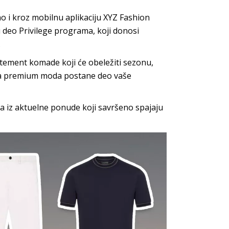
o i kroz mobilnu aplikaciju XYZ Fashion
u deo Privilege programa, koji donosi
.
tatement komade koji će obeležiti sezonu,
 da premium moda postane deo vaše
a iz aktuelne ponude koji savršeno spajaju