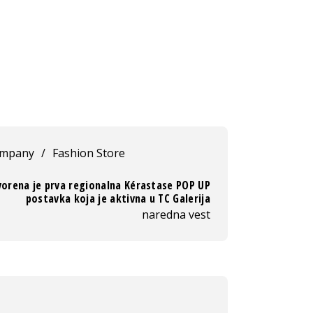
ompany
/
Fashion Store
orena je prva regionalna Kérastase POP UP
postavka koja je aktivna u TC Galerija
naredna vest