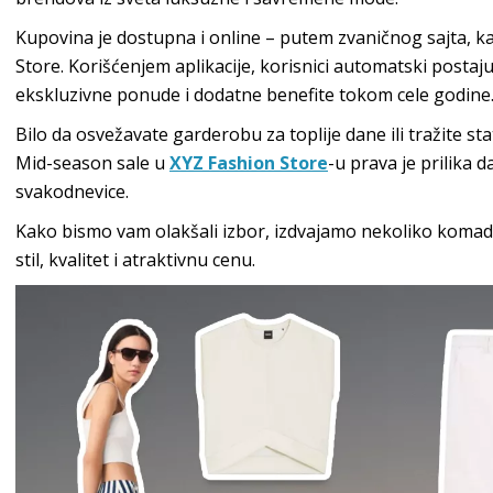
Kupovina je dostupna i online – putem zvaničnog sajta, ka
Store. Korišćenjem aplikacije, korisnici automatski postaj
ekskluzivne ponude i dodatne benefite tokom cele godine
Bilo da osvežavate garderobu za toplije dane ili tražite s
Mid-season sale u
XYZ Fashion Store
-u prava je prilika
svakodnevice.
Kako bismo vam olakšali izbor, izdvajamo nekoliko komad
stil, kvalitet i atraktivnu cenu.