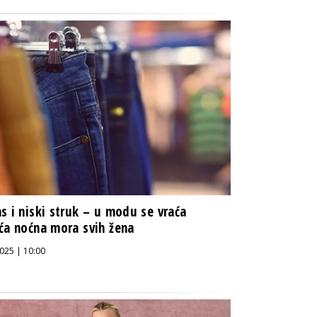
s i niski struk – u modu se vraća
ća noćna mora svih žena
025 | 10:00