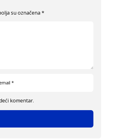
olja su označena
*
edeći komentar.