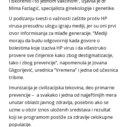
i iskoreniti i to jednom vakcinom“, izjavila je dr
Mima Fazlagić, specijalista ginekologije i genetike.
U podizanju svesti o važnosti zaštite protiv HP
virusa presudnu ulogu igraju mediji, jer su oni prvi
izvor informisanja za mlađe generacije. “Mediji
moraju da budu odgovorniji kada govore o
bolestima koje izaziva HP virus i da višestruko
provere sve činjenice kako zbog destigmatizacije,
tako i zbog prevencije”, napomenula je Jovana
Gligorijević, urednica “Vremena” i jedna od učesnica
tribine.
Imunizacija je civilizacijska tekovina, deo primarne
prevencije – a svakako i jedna od najjeftinijih mera
unutar oblasti javnog zdravlja, posebno ako se
uzme u obzir iznos uloženih sredstava i rezultat
koji se programom postiže za zdravlje celokupne
populacije.