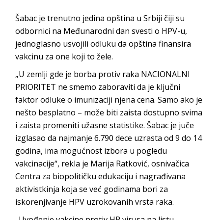
Šabac je trenutno jedina opština u Srbiji čiji su
odbornici na Međunarodni dan svesti o HPV-u,
jednoglasno usvojili odluku da opština finansira
vakcinu za one koji to žele.
„U zemlji gde je borba protiv raka NACIONALNI
PRIORITET ne smemo zaboraviti da je ključni
faktor odluke o imunizaciji njena cena. Samo ako je
nešto besplatno – može biti zaista dostupno svima
i zaista promeniti užasne statistike. Šabac je juče
izglasao da najmanje 6.790 dece uzrasta od 9 do 14
godina, ima mogućnost izbora u pogledu
vakcinacije“, rekla je Marija Ratković, osnivačica
Centra za biopolitičku edukaciju i nagrađivana
aktivistkinja koja se već godinama bori za
iskorenjivanje HPV uzrokovanih vrsta raka.
„Uvođenje vakcine protiv HP virusa na listu