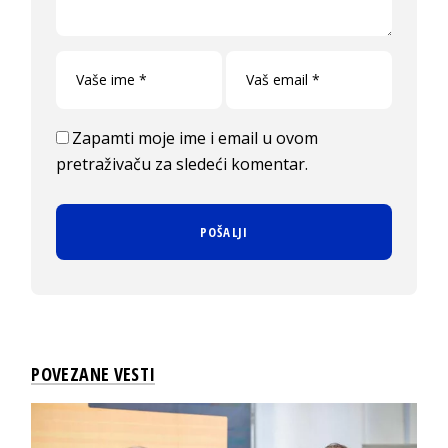
Zapamti moje ime i email u ovom
pretraživaču za sledeći komentar.
POVEZANE VESTI