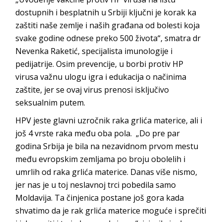
dostupnih i besplatnih u Srbiji ključni je korak ka
zaštiti naše zemlje i naših građana od bolesti koja
svake godine odnese preko 500 života“, smatra dr
Nevenka Raketić, specijalista imunologije i
pedijatrije. Osim prevencije, u borbi protiv HP
virusa važnu ulogu igra i edukacija o načinima
zaštite, jer se ovaj virus prenosi isključivo
seksualnim putem.
HPV jeste glavni uzročnik raka grlića materice, ali i
još 4 vrste raka među oba pola. „Do pre par
godina Srbija je bila na nezavidnom prvom mestu
među evropskim zemljama po broju obolelih i
umrlih od raka grlića materice. Danas više nismo,
jer nas je u toj neslavnoj trci pobedila samo
Moldavija. Ta činjenica postane još gora kada
shvatimo da je rak grlića materice moguće i sprečiti