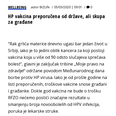
WELLBEING
autor
BIZLife
05/03/2020 | 09:01
0
HP vakcina preporučena od države, ali skupa
za građane
“Rak grlića materice dnevno ugasi bar jedan život u
Srbiji, iako je to jedini oblik kancera za koji postoji
vakcina koja u više od 90 odsto slučajeva sprečava
bolest“, glavni je zaključak tribine „Moje pravo na
zdravlje!“ održane povodom Međunarodnog dana
borbe protiv HP virusa. Iako je od prošle godine na
listi preporučenih, troškove vakcine snose građani
i građanke. Dokle god vakcina ne bude o trošku
RFZO nećemo postići značajne rezultate u
smanjenju broja novoobolelih od HPV infekcija,
poruka je lekarske struke.