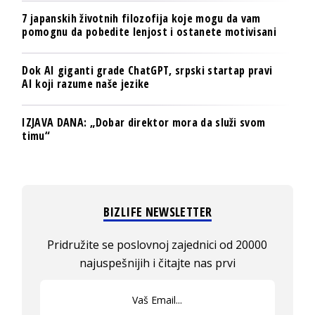
7 japanskih životnih filozofija koje mogu da vam
pomognu da pobedite lenjost i ostanete motivisani
Dok AI giganti grade ChatGPT, srpski startap pravi
AI koji razume naše jezike
IZJAVA DANA: „Dobar direktor mora da služi svom
timu“
BIZLIFE NEWSLETTER
Pridružite se poslovnoj zajednici od 20000
najuspešnijih i čitajte nas prvi