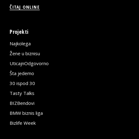
ČITAJ ONLINE
Projekti
Najkolega
Žene u biznisu
UticajnOdgovorno
Šta jedemo
30 ispod 30
Tasty Talks
BIZBendovi
BMW biznis liga
Bizlife Week