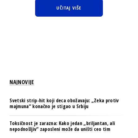
UČITAJ VIŠE
NAJNOVIJE
Svetski strip-hit koji deca obožavaju: „Zeka protiv
majmuna“ konačno je stigao u Srbiju
Toksičnost je zarazna: Kako jedan „briljantan, ali
nepodnošljiv“ zaposleni može da uništi ceo tim