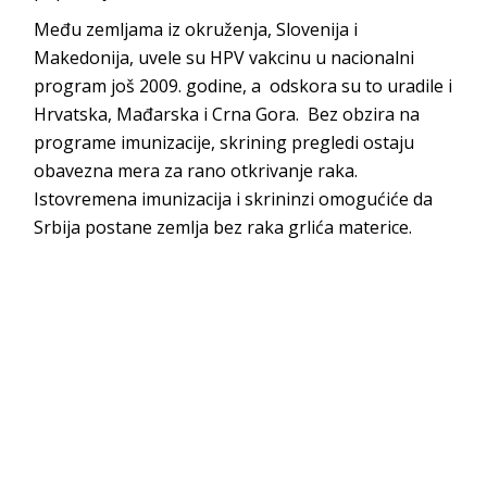
Među zemljama iz okruženja, Slovenija i
Makedonija, uvele su HPV vakcinu u nacionalni
program još 2009. godine, a odskora su to uradile i
Hrvatska, Mađarska i Crna Gora. Bez obzira na
programe imunizacije, skrining pregledi ostaju
obavezna mera za rano otkrivanje raka.
Istovremena imunizacija i skrininzi omogućiće da
Srbija postane zemlja bez raka grlića materice.