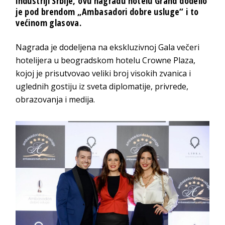
industriji Srbije, ovu nagradu hotelu Grand dodelio
je pod brendom „Ambasadori dobre usluge“ i to
većinom glasova.
Nagrada je dodeljena na ekskluzivnoj Gala večeri
hotelijera u beogradskom hotelu Crowne Plaza,
kojoj je prisutvovao veliki broj visokih zvanica i
uglednih gostiju iz sveta diplomatije, privrede,
obrazovanja i medija.