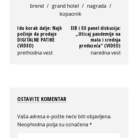
brend
/
grand hotel
/
nagrada
/
kopaonik
Idu korak dalje: Najk
EIB i EU panel diskusija:
počinje da prodaje
„Uticaj pandemije na
DIGITALNE PATIKE
mala i srednja
(VIDEO)
preduzeća“ (VIDEO)
prethodna vest
naredna vest
OSTAVITE KOMENTAR
Vaša adresa e-pošte neće biti objavljena.
Neophodna polja su označena
*