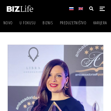
NOVO
U FOKUSU
BIZNIS
PREDUZETNIŠTVO
KARIJERA