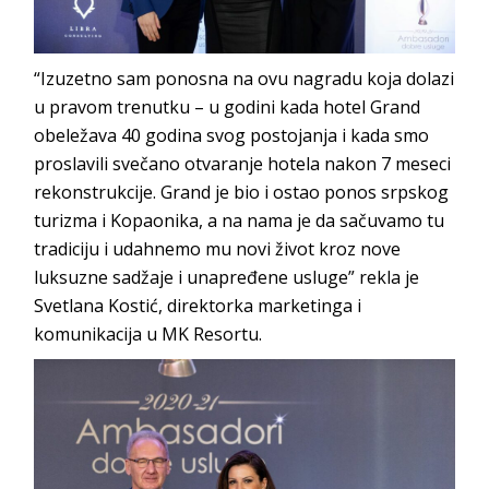
“Izuzetno sam ponosna na ovu nagradu koja dolazi
u pravom trenutku – u godini kada hotel Grand
obeležava 40 godina svog postojanja i kada smo
proslavili svečano otvaranje hotela nakon 7 meseci
rekonstrukcije. Grand je bio i ostao ponos srpskog
turizma i Kopaonika, a na nama je da sačuvamo tu
tradiciju i udahnemo mu novi život kroz nove
luksuzne sadžaje i unapređene usluge” rekla je
Svetlana Kostić, direktorka marketinga i
komunikacija u MK Resortu.