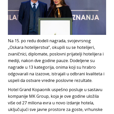
Na 15. po redu dodeli nagrada, svojevrsnog
„Oskara hotelijerstva“, okupili su se hotelijeri,
zvaničnici, diplomate, poslovni prijatelji hotelijera i
mediji, nakon dve godine pauze. Dodeljene su
nagrade u 13 kategorija, onima koji su hrabro
odgovarali na izazove, istrajali u odbrani kvaliteta i
uspeli da ostvare vredne poslovne rezultate.
Hotel Grand Kopaonik uspešno posluje u sastavu
kompanije MK Group, koja je ove godine uložila
više od 27 miliona evra u novo izdanje hotela,
uključujući sve javne prostore za goste, vrhunske