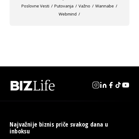
Poslovne Vesti
Putovanja
Važno
Wannabe
Webmind
Najvažnije biznis priče svakog dana u
inboksu