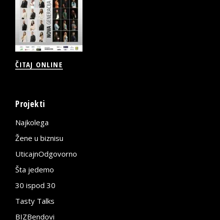
ČITAJ ONLINE
Projekti
Najkolega
Žene u biznisu
UticajnOdgovorno
Šta jedemo
30 ispod 30
Tasty Talks
BIZBendovi