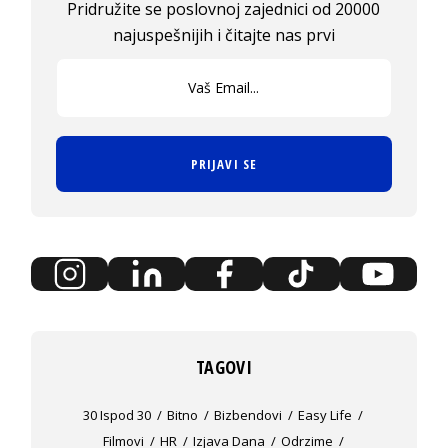
Pridružite se poslovnoj zajednici od 20000
najuspešnijih i čitajte nas prvi
PRIJAVI SE
TAGOVI
30 Ispod 30
Bitno
Bizbendovi
Easy Life
Filmovi
HR
Izjava Dana
Odrzime