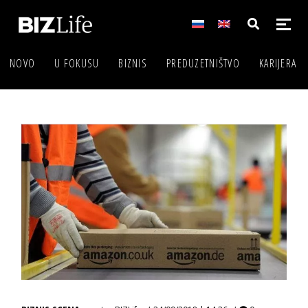
NOVO
U FOKUSU
BIZNIS
PREDUZETNIŠTVO
KARIJERA