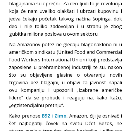
blagajnama su oprečni. Za deo ljudi to je revolucija
koja će nam uveliko olakšati i ubrzati kupovinu i
jedva čekaju početak takvog načina šopinga, dok
deo i nije toliko zadovoljan i u strahu je zbog
gubitka miliona poslova u ovom sektoru.
Na Amazonov potez ne gledaju blagonaklono ni u
američkom sindikatu (United Food and Commercial
Food Workers International Union) koji predstavlja
zaposlene u prehrambenoj industriji te su, nakon
što su objavljene glasine o otvaranju novih
trgovina bez blagajni, u objavi za javnost napali
ovu kompaniju i upozorili „izabrane američke
lidere“ da se probude i reaguju na, kako kažu,
„egzistencijalnu pretnju“.
Kako prenose
B92 i Zimo,
Amazon, čiji je osnivač i
šef najbogatiji čovek na svetu Džef Bezos, ne