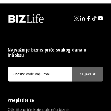
Najvažnije biznis priče svakog dana u
inboksu
PRIJAVI SE
Pretplatite se
Otkrijte priče koje pokreću biznis