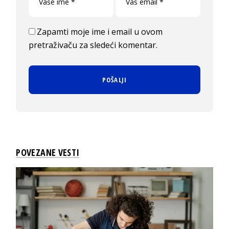
Zapamti moje ime i email u ovom
pretraživaču za sledeći komentar.
POVEZANE VESTI