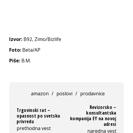
Izvor:
B92, Zimo/Bizlife
Foto:
Beta/AP
Piše:
B.M.
amazon
/
poslovi
/
prodavnice
Revizorsko –
Trgovinski rat –
konsultantska
opasnost po svetsku
kompanija EY na novoj
privredu
adresi
prethodna vest
naredna vest