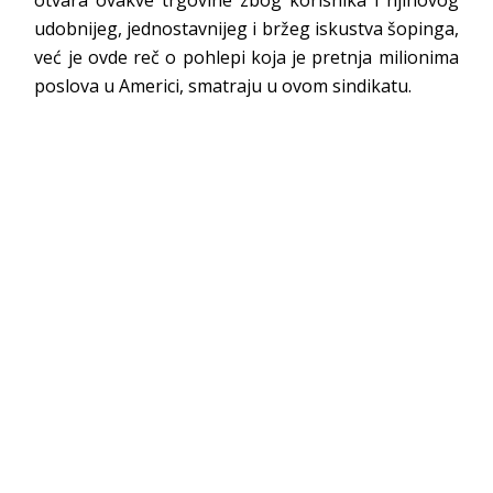
otvara ovakve trgovine zbog korisnika i njihovog
udobnijeg, jednostavnijeg i bržeg iskustva šopinga,
već je ovde reč o pohlepi koja je pretnja milionima
poslova u Americi, smatraju u ovom sindikatu.