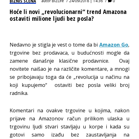
BIZNIS SCENA
autor
BIZLife
24/09/2018 | 14:36
0
Hoće li novi „revolucionarni“ trend Amazona
ostaviti milione ljudi bez posla?
Nedavno je stigla je vest o tome da bi
Amazon Go
,
trgovine bez prodavaca, u budućnosti mogle da
zamene današnje klasične prodavnice. Ovaj
novitete naišao je na različite komentare, a mnogi
se pribojavaju toga da će „revolucija u načinu na
koji kupujemo“ ostaviti bez posla veliki broj
radnika.
Komentari na ovakve trgovine u kojima, nakon
prijave na Amazonov račun prilikom ulaska u
trgovinu ljudi stvari stavljaju u korpe i kada su
gotovi samo izađu bez zaustavljanja na