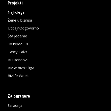
Projekti
Najkolega
Žene u biznisu
UticajnOdgovorno
Šta jedemo
30 ispod 30
Tasty Talks
BIZBendovi
BMW biznis liga
Bizlife Week
Za partnere
Saradnja