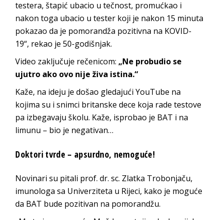
testera, štapić ubacio u tečnost, promućkao i
nakon toga ubacio u tester koji je nakon 15 minuta
pokazao da je pomorandža pozitivna na KOVID-
19“, rekao je 50-godišnjak.
Video zaključuje rečenicom:
„Ne probudio se
ujutro ako ovo nije živa istina.“
Kaže, na ideju je došao gledajući YouTube na
kojima su i snimci britanske dece koja rade testove
pa izbegavaju školu. Kaže, isprobao je BAT i na
limunu – bio je negativan…
Doktori tvrde – apsurdno, nemoguće!
Novinari su pitali prof. dr. sc. Zlatka Trobonjaču,
imunologa sa Univerziteta u Rijeci, kako je moguće
da BAT bude pozitivan na pomorandžu.