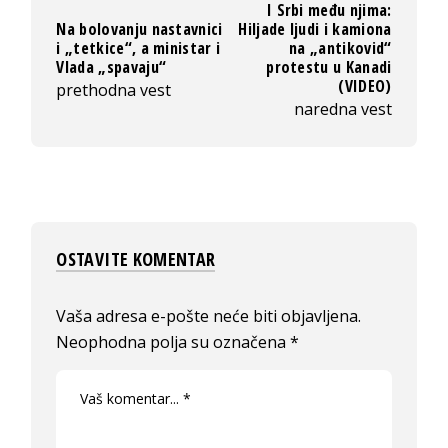
I Srbi među njima:
Na bolovanju nastavnici
Hiljade ljudi i kamiona
i „tetkice“, a ministar i
na „antikovid“
Vlada „spavaju“
protestu u Kanadi
(VIDEO)
prethodna vest
naredna vest
OSTAVITE KOMENTAR
Vaša adresa e-pošte neće biti objavljena.
Neophodna polja su označena
*