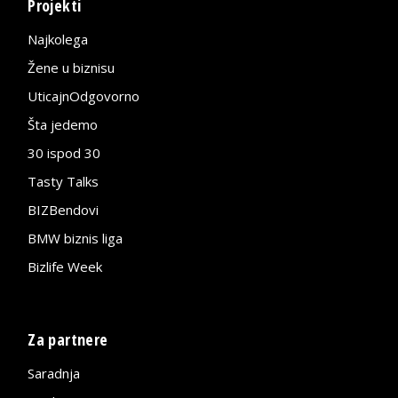
Projekti
Najkolega
Žene u biznisu
UticajnOdgovorno
Šta jedemo
30 ispod 30
Tasty Talks
BIZBendovi
BMW biznis liga
Bizlife Week
Za partnere
Saradnja