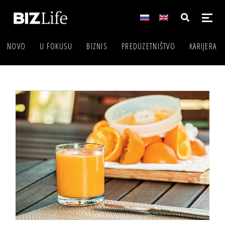
NOVO
U FOKUSU
BIZNIS
PREDUZETNIŠTVO
KARIJERA