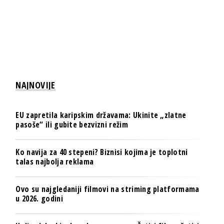
NAJNOVIJE
EU zapretila karipskim državama: Ukinite „zlatne
pasoše“ ili gubite bezvizni režim
Ko navija za 40 stepeni? Biznisi kojima je toplotni
talas najbolja reklama
Ovo su najgledaniji filmovi na striming platformama
u 2026. godini