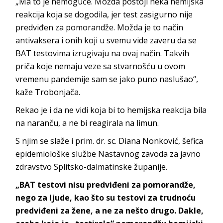
„Ma to je nemoguće. Možda postoji neka hemijska
reakcija koja se dogodila, jer test zasigurno nije
predviđen za pomorandže. Možda je to način
antivaksera i onih koji u svemu vide zaveru da se
BAT testovima izrugivaju na ovaj način. Takvih
priča koje nemaju veze sa stvarnošću u ovom
vremenu pandemije sam se jako puno naslušao“,
kaže Trobonjača.
Rekao je i da ne vidi koja bi to hemijska reakcija bila
na naranču, a ne bi reagirala na limun.
S njim se slaže i prim. dr. sc. Diana Nonković, šefica
epidemiološke službe Nastavnog zavoda za javno
zdravstvo Splitsko-dalmatinske županije.
„BAT testovi nisu predviđeni za pomorandže,
nego za ljude, kao što su testovi za trudnoću
predviđeni za žene, a ne za nešto drugo. Dakle,