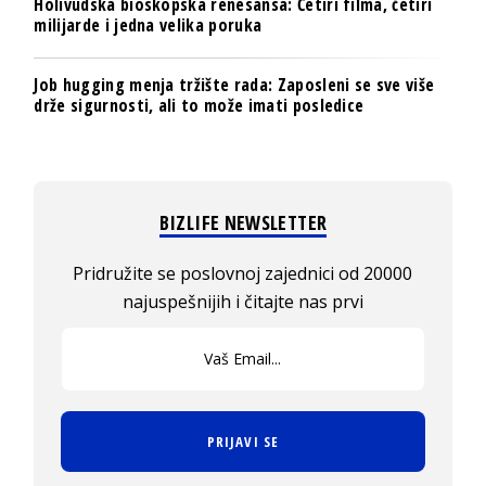
Holivudska bioskopska renesansa: Četiri filma, četiri
milijarde i jedna velika poruka
Job hugging menja tržište rada: Zaposleni se sve više
drže sigurnosti, ali to može imati posledice
BIZLIFE NEWSLETTER
Pridružite se poslovnoj zajednici od 20000
najuspešnijih i čitajte nas prvi
PRIJAVI SE