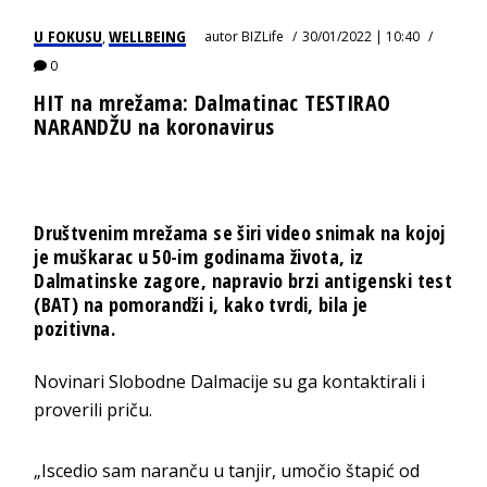
U FOKUSU
WELLBEING
autor
BIZLife
30/01/2022 | 10:40
,
0
HIT na mrežama: Dalmatinac TESTIRAO
NARANDŽU na koronavirus
Društvenim mrežama se širi video snimak na kojoj
je muškarac u 50-im godinama života, iz
Dalmatinske zagore, napravio brzi antigenski test
(BAT) na pomorandži i, kako tvrdi, bila je
pozitivna.
Novinari Slobodne Dalmacije su ga kontaktirali i
proverili priču.
„Iscedio sam naranču u tanjir, umočio štapić od