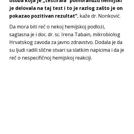
osoba koja je „testirala“ pomorandžu hemijski
je delovala na taj test i to je razlog zašto je on
pokazao pozitivan rezultat“
, kaže dr. Nonković.
Da mora biti reč o nekoj hemijskoj podlozi,
saglasna je i doc. dr. sc. Irena Tabain, mikrobiolog
Hrvatskog zavoda za javno zdravstvo. Dodala je da
su ljudi radili slične stvari sa slatkim napicima i da je
reč o nespecifičnoj hemijskoj reakciji.