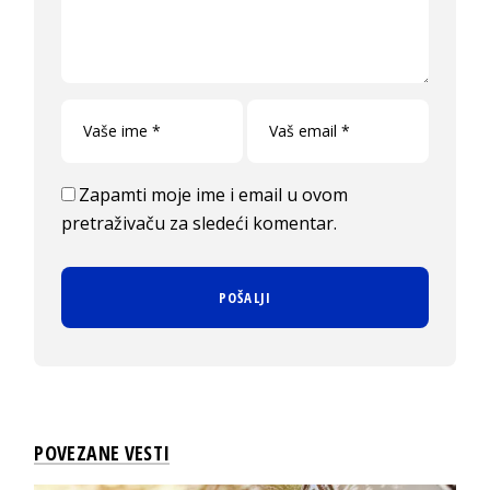
Zapamti moje ime i email u ovom
pretraživaču za sledeći komentar.
POVEZANE VESTI