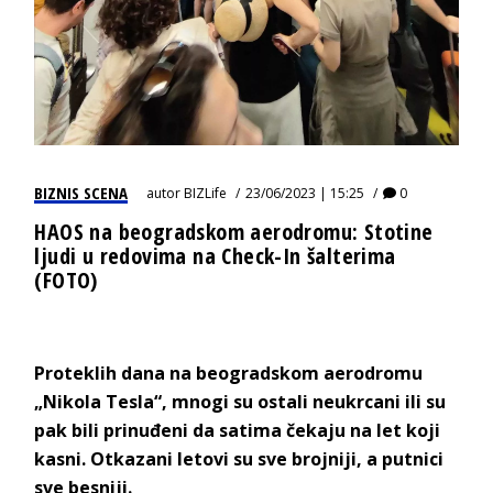
BIZNIS SCENA
autor
BIZLife
23/06/2023 | 15:25
0
HAOS na beogradskom aerodromu: Stotine
ljudi u redovima na Check-In šalterima
(FOTO)
Proteklih dana na beogradskom aerodromu
„Nikola Tesla“, mnogi su ostali neukrcani ili su
pak bili prinuđeni da satima čekaju na let koji
kasni. Otkazani letovi su sve brojniji, a putnici
sve besniji.