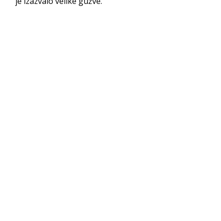
je izazvalo velike gužve.