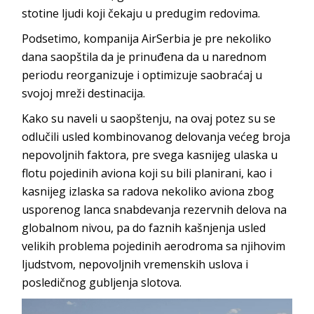
stotine ljudi koji čekaju u predugim redovima.
Podsetimo, kompanija AirSerbia je pre nekoliko
dana saopštila da je prinuđena da u narednom
periodu reorganizuje i optimizuje saobraćaj u
svojoj mreži destinacija.
Kako su naveli u saopštenju, na ovaj potez su se
odlučili usled kombinovanog delovanja većeg broja
nepovoljnih faktora, pre svega kasnijeg ulaska u
flotu pojedinih aviona koji su bili planirani, kao i
kasnijeg izlaska sa radova nekoliko aviona zbog
usporenog lanca snabdevanja rezervnih delova na
globalnom nivou, pa do faznih kašnjenja usled
velikih problema pojedinih aerodroma sa njihovim
ljudstvom, nepovoljnih vremenskih uslova i
posledičnog gubljenja slotova.