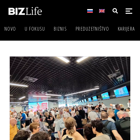
NOVO
U FOKUSU
BIZNIS
PREDUZETNIŠTVO
KARIJERA