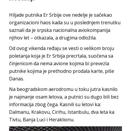
Hiljade putnika Er Srbije ove nedelje je sačekao
organizacioni haos kada su u poslednjem trenutku
saznali da je srpska nacionalna aviokompanija
njihov let – otkazala, a drugima odložila.
Od ovog vikenda ređaju se vesti o velikom broju
poletanja koja je Er Srbija precrtala, suočena sa
činjenicom da nema avione kojima bi prevezla
putnike kojima je prethodno prodala karte, piše
Danas.
Na beogradskom aerodromu u toku jutra kasnilo
je najmanje osam letova, a putnici su dugo bili bez
informacija zbog čega. Kasnili su letovi ka:
Dalmanu, Krakovu, Cirihu, Istanbulu, dva leta ka
Tivtu, Banja Luci i Heraklionu.