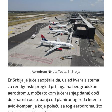
Aerodrom Nikola Tesla, Er Srbija
Er Srbija je juče saopštila da, usled kvara sistema
za rendgenski pregled prtljaga na beogradskom
aerodromu, može (tokom jučerašnjeg dana) doći
do znatnih odstupanja od planiranog reda letenja
avio-kompanija koje poleću sa tog aerodroma, što