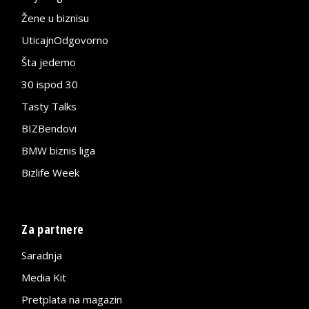
Žene u biznisu
UticajnOdgovorno
Šta jedemo
30 ispod 30
Tasty Talks
BIZBendovi
BMW biznis liga
Bizlife Week
Za partnere
Saradnja
Media Kit
Pretplata na magazin