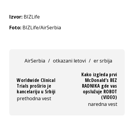
Izvor:
BIZLife
Foto:
BIZLife/AirSerbia
AirSerbia
/
otkazani letovi
/
er srbija
Kako izgleda prvi
Worldwide Clinical
McDonald’s BEZ
Trials proširio je
RADNIKA gde vas
kancelariju u Srbiji
opslužuje ROBOT
(VIDEO)
prethodna vest
naredna vest