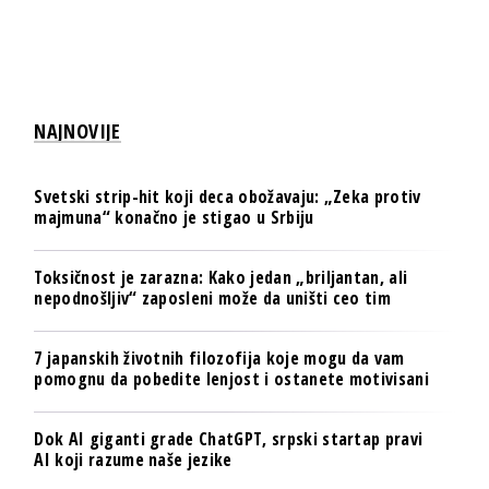
NAJNOVIJE
Svetski strip-hit koji deca obožavaju: „Zeka protiv
majmuna“ konačno je stigao u Srbiju
Toksičnost je zarazna: Kako jedan „briljantan, ali
nepodnošljiv“ zaposleni može da uništi ceo tim
7 japanskih životnih filozofija koje mogu da vam
pomognu da pobedite lenjost i ostanete motivisani
Dok AI giganti grade ChatGPT, srpski startap pravi
AI koji razume naše jezike