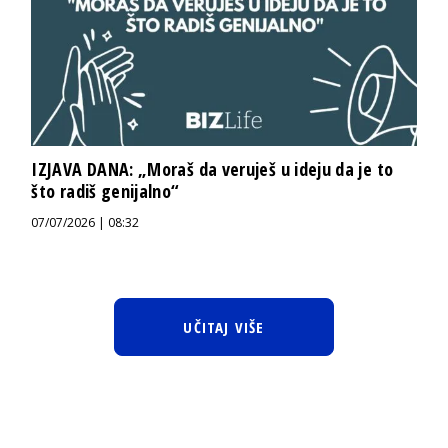
IZJAVA DANA: „Moraš da veruješ u ideju da je to
što radiš genijalno“
07/07/2026 | 08:32
UČITAJ VIŠE