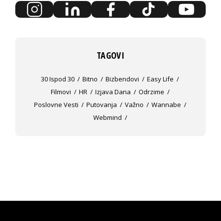
TAGOVI
30 Ispod 30
Bitno
Bizbendovi
Easy Life
Filmovi
HR
Izjava Dana
Odrzime
Poslovne Vesti
Putovanja
Važno
Wannabe
Webmind