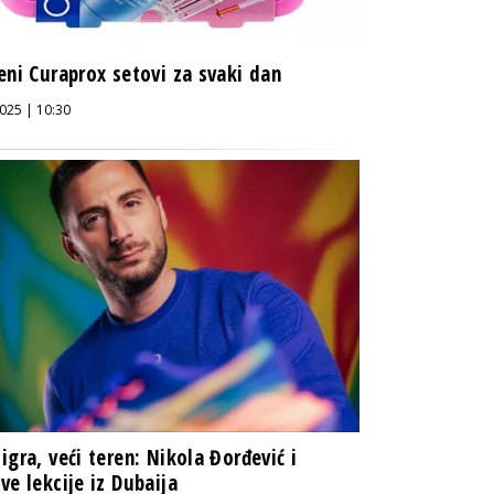
eni Curaprox setovi za svaki dan
025 | 10:30
igra, veći teren: Nikola Đorđević i
ve lekcije iz Dubaija