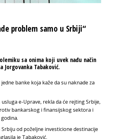
de problem samo u Srbiji“
olemiku sa onima koji uvek nađu način
rka Jorgovanka Tabaković.
iv jedne banke koja kaže da su naknade za
usluga e-Uprave, rekla da će rejting Srbije,
rotiv bankarskog i finansijskog sektora i
 godina.
Srbiju od poželjne investicione destinacije
lasila je Tabaković.