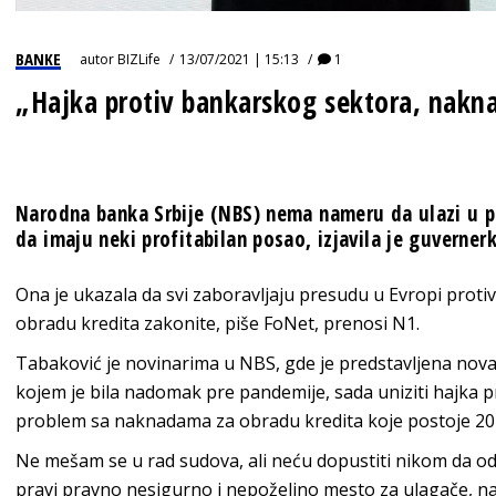
BANKE
autor
BIZLife
13/07/2021 | 15:13
1
„Hajka protiv bankarskog sektora, nakna
Narodna banka Srbije (NBS) nema nameru da ulazi u p
da imaju neki profitabilan posao, izjavila je guverne
Ona je ukazala da svi zaboravljaju presudu u Evropi prot
obradu kredita zakonite, piše FoNet, prenosi N1.
Tabaković je novinarima u NBS, gde je predstavljena nova 
kojem je bila nadomak pre pandemije, sada uniziti hajka p
problem sa naknadama za obradu kredita koje postoje 20
Ne mešam se u rad sudova, ali neću dopustiti nikom da od 
pravi pravno nesigurno i nepoželjno mesto za ulagače, nag