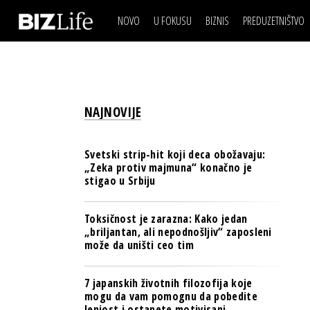
NOVO
U FOKUSU
BIZNIS
PREDUZETNIŠTVO
IZJAVA DANA
BIZNIS SCENA
VIDEO
REAL ESTATE
IZJAVA DANA
BIZNIS SCENA
BREND I KOMUNIKACI
VIDEO
REAL ESTATE
ESG & ENERGY
NAJNOVIJE
BREND I KOMUNIKACI
BANKE
ESG & ENERGY
OSIGURANJE
Svetski strip-hit koji deca obožavaju:
BANKE
„Zeka protiv majmuna“ konačno je
TECH I AI
stigao u Srbiju
OSIGURANJE
BIZNIS & SPORT
TECH I AI
Toksičnost je zarazna: Kako jedan
PULS REGIONA
„briljantan, ali nepodnošljiv“ zaposleni
BIZNIS & SPORT
može da uništi ceo tim
NOVO NA RAFU
PULS REGIONA
7 japanskih životnih filozofija koje
NOVO NA RAFU
mogu da vam pomognu da pobedite
lenjost i ostanete motivisani