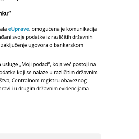
anku”
tala
eUprave
, omogućena je komunikacija
ani svoje podatke iz različitih državnih
za zaključenje ugovora o bankarskom
usluge „Moji podaci“, koja već postoji na
atke koji se nalaze u različitim državnim
ištva, Centralnom registru obaveznog
pravi i u drugim državnim evidencijama.