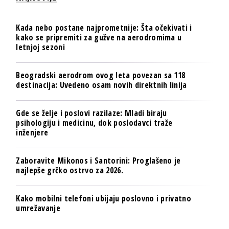
Kada nebo postane najprometnije: Šta očekivati i
kako se pripremiti za gužve na aerodromima u
letnjoj sezoni
Beogradski aerodrom ovog leta povezan sa 118
destinacija: Uvedeno osam novih direktnih linija
Gde se želje i poslovi razilaze: Mladi biraju
psihologiju i medicinu, dok poslodavci traže
inženjere
Zaboravite Mikonos i Santorini: Proglašeno je
najlepše grčko ostrvo za 2026.
Kako mobilni telefoni ubijaju poslovno i privatno
umrežavanje