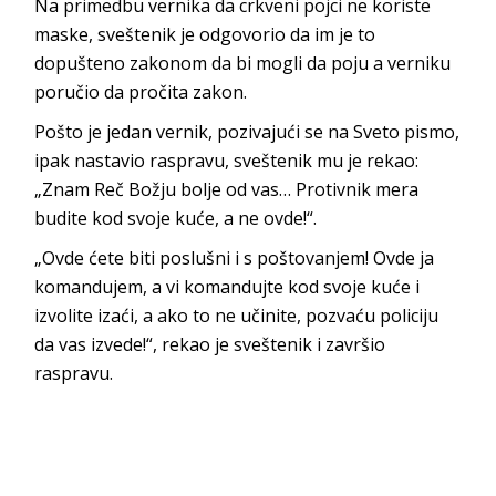
Na primedbu vernika da crkveni pojci ne koriste
maske, sveštenik je odgovorio da im je to
dopušteno zakonom da bi mogli da poju a verniku
poručio da pročita zakon.
Pošto je jedan vernik, pozivajući se na Sveto pismo,
ipak nastavio raspravu, sveštenik mu je rekao:
„Znam Reč Božju bolje od vas… Protivnik mera
budite kod svoje kuće, a ne ovde!“.
„Ovde ćete biti poslušni i s poštovanjem! Ovde ja
komandujem, a vi komandujte kod svoje kuće i
izvolite izaći, a ako to ne učinite, pozvaću policiju
da vas izvede!“, rekao je sveštenik i završio
raspravu.