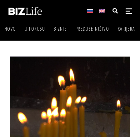
NOVO
U FOKUSU
BIZNIS
PREDUZETNIŠTVO
KARIJERA