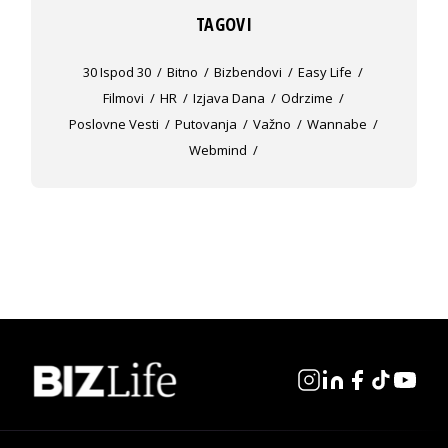
TAGOVI
30 Ispod 30
Bitno
Bizbendovi
Easy Life
Filmovi
HR
Izjava Dana
Odrzime
Poslovne Vesti
Putovanja
Važno
Wannabe
Webmind