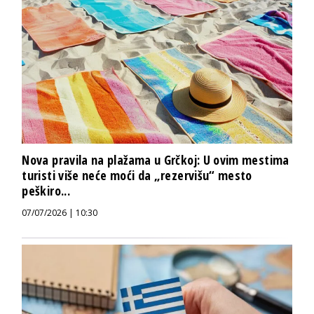
Nova pravila na plažama u Grčkoj: U ovim mestima
turisti više neće moći da „rezervišu“ mesto
peškiro...
07/07/2026 | 10:30