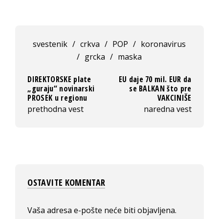
svestenik
/
crkva
/
POP
/
koronavirus
/
grcka
/
maska
DIREKTORSKE plate
EU daje 70 mil. EUR da
„guraju“ novinarski
se BALKAN što pre
PROSEK u regionu
VAKCINIŠE
prethodna vest
naredna vest
OSTAVITE KOMENTAR
Vaša adresa e-pošte neće biti objavljena.