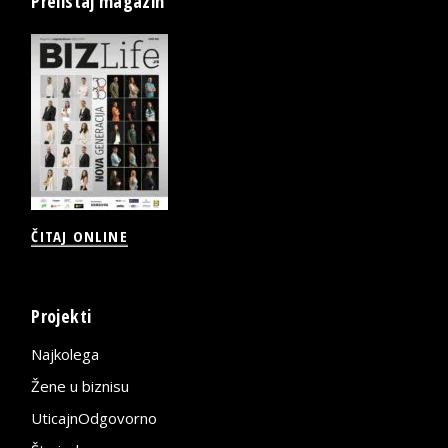
Prelistaj magazin
ČITAJ ONLINE
Projekti
Najkolega
Žene u biznisu
UticajnOdgovorno