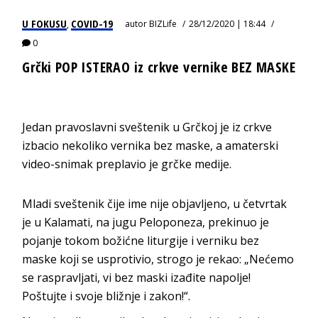
U FOKUSU
COVID-19
autor
BIZLife
28/12/2020 | 18:44
,
0
Grčki POP ISTERAO iz crkve vernike BEZ MASKE
Jedan pravoslavni sveštenik u Grčkoj je iz crkve
izbacio nekoliko vernika bez maske, a amaterski
video-snimak preplavio je grčke medije.
Mladi sveštenik čije ime nije objavljeno, u četvrtak
je u Kalamati, na jugu Peloponeza, prekinuo je
pojanje tokom božićne liturgije i verniku bez
maske koji se usprotivio, strogo je rekao: „Nećemo
se raspravljati, vi bez maski izađite napolje!
Poštujte i svoje bližnje i zakon!“.