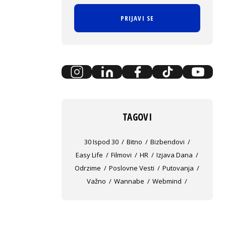
PRIJAVI SE
TAGOVI
30 Ispod 30
Bitno
Bizbendovi
Easy Life
Filmovi
HR
Izjava Dana
Odrzime
Poslovne Vesti
Putovanja
Važno
Wannabe
Webmind