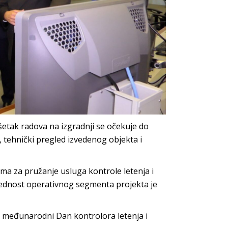
ršetak radova na izgradnji se očekuje do
 tehnički pregled izvedenog objekta i
ma za pružanje usluga kontrole letenja i
vrednost operativnog segmenta projekta je
ik, međunarodni Dan kontrolora letenja i