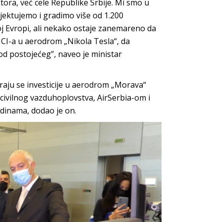
ra, već cele Republike Srbije. Mi smo u
ojektujemo i gradimo više od 1.200
j Evropi, ali nekako ostaje zanemareno da
CI-a u aerodrom „Nikola Tesla“, da
od postojećeg”, naveo je ministar
raju se investicije u aerodrom „Morava“
ivilnog vazduhoplovstva, AirSerbia-om i
inama, dodao je on.