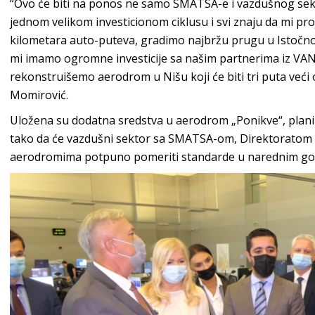
“Ovo će biti na ponos ne samo SMATSA-e i vazdušnog sekto
jednom velikom investicionom ciklusu i svi znaju da mi pr
kilometara auto-puteva, gradimo najbržu prugu u Istočno
mi imamo ogromne investicije sa našim partnerima iz VAN
rekonstruišemo aerodrom u Nišu koji će biti tri puta veći 
Momirović.
Uložena su dodatna sredstva u aerodrom „Ponikve“, plani
tako da će vazdušni sektor sa SMATSA-om, Direktoratom c
aerodromima potpuno pomeriti standarde u narednim god