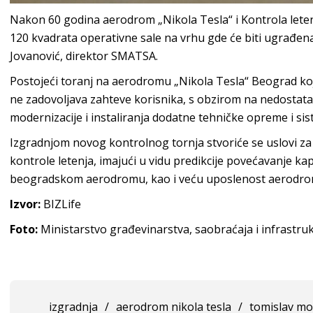
Nakon 60 godina aerodrom „Nikola Tesla“ i Kontrola letenj
120 kvadrata operativne sale na vrhu gde će biti ugrađe
Jovanović, direktor SMATSA.
Postojeći toranj na aerodromu „Nikola Tesla“ Beograd koj
ne zadovoljava zahteve korisnika, s obzirom na nedostat
modernizacije i instaliranja dodatne tehničke opreme i sis
Izgradnjom novog kontrolnog tornja stvoriće se uslovi za
kontrole letenja, imajući u vidu predikcije povećavanje kap
beogradskom aerodromu, kao i veću uposlenost aerodroma 
Izvor:
BIZLife
Foto:
Ministarstvo građevinarstva, saobraćaja i infrastru
izgradnja
/
aerodrom nikola tesla
/
tomislav mo