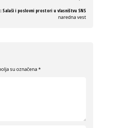
: Salaši i poslovni prostori u vlasništvu SNS
naredna vest
olja su označena
*