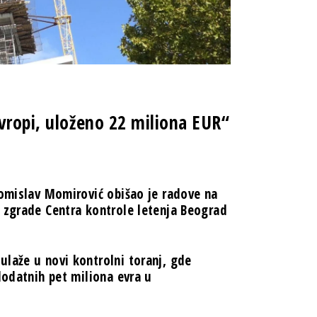
vropi, uloženo 22 miliona EUR“
Tomislav Momirović obišao je radove na
i zgrade Centra kontrole letenja Beograd
ulaže u novi kontrolni toranj, gde
dodatnih pet miliona evra u