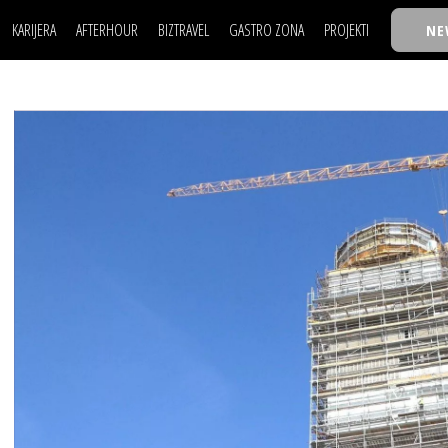
KARIJERA
AFTERHOUR
BIZTRAVEL
GASTRO ZONA
PROJEKTI
NE
POSAO
FILM I SCENA
NAJKOLEGA
LJUDI (HR)
KNJIGE
TASTY TALKS
POSAO
FILM I SCENA
NAJKOLEGA
JE
MOJ UGAO
AUTO SVET
30 ISPOD 30
LJUDI (HR)
KNJIGE
TASTY TALKS
USAVRŠAVANJE
STIL
BACK TO OFFIC
JE
MOJ UGAO
AUTO SVET
30 ISPOD 30
KNOW-HOW
WELLBEING
BIZBENDOVI
USAVRŠAVANJE
STIL
BACK TO OFFIC
BIZKOLEGIJUM
KNOW-HOW
WELLBEING
BIZBENDOVI
BMW BIZNIS LIG
BIZKOLEGIJUM
BIZLIFE WEEK
BMW BIZNIS LIG
IZJAVA GODINE
BIZLIFE WEEK
IZJAVA GODINE