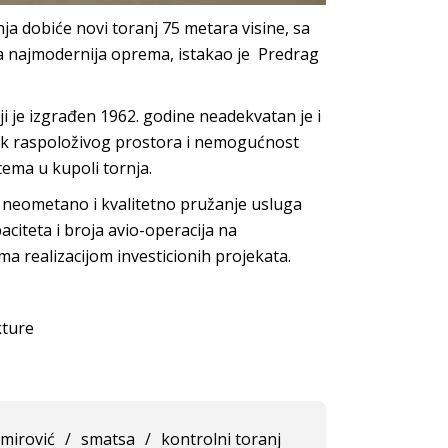
a dobiće novi toranj 75 metara visine, sa
na najmodernija oprema, istakao je Predrag
i je izgrađen 1962. godine neadekvatan je i
ak raspoloživog prostora i nemogućnost
tema u kupoli tornja.
 neometano i kvalitetno pružanje usluga
aciteta i broja avio-operacija na
realizacijom investicionih projekata.
kture
mirović
/
smatsa
/
kontrolni toranj