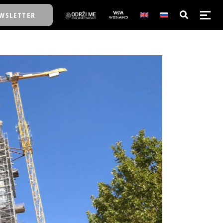
WSLETTER
E/SCHOOL
E/SCHOOL
A
A