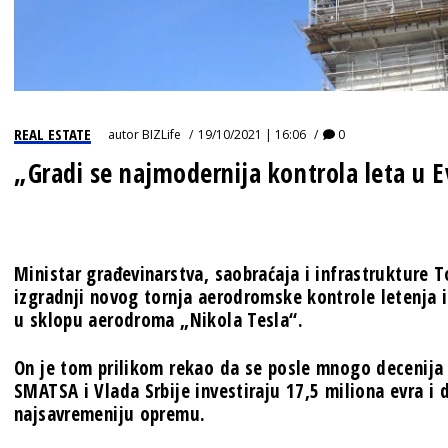
REAL ESTATE
autor
BIZLife
19/10/2021 | 16:06
0
„Gradi se najmodernija kontrola leta u E
Ministar građevinarstva, saobraćaja i infrastrukture 
izgradnji novog tornja aerodromske kontrole letenja 
u sklopu aerodroma „Nikola Tesla“.
On je tom prilikom rekao da se posle mnogo decenija 
SMATSA i Vlada Srbije investiraju 17,5 miliona evra i 
najsavremeniju opremu.