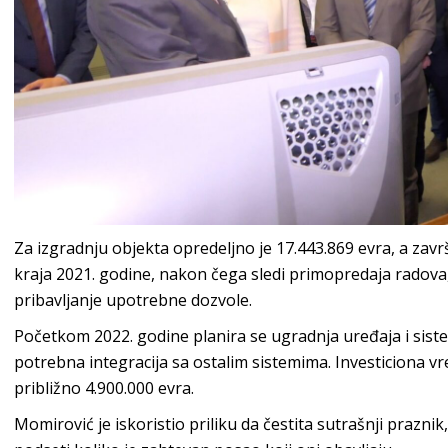
Za izgradnju objekta opredeljno je 17.443.869 evra, a zav
kraja 2021. godine, nakon čega sledi primopredaja radova,
pribavljanje upotrebne dozvole.
Početkom 2022. godine planira se ugradnja uređaja i siste
potrebna integracija sa ostalim sistemima. Investiciona 
približno 4.900.000 evra.
Momirović je iskoristio priliku da čestita sutrašnji prazn