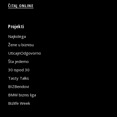
ČITAJ ONLINE
Projekti
Najkolega
Žene u biznisu
UticajnOdgovorno
Šta jedemo
30 ispod 30
Tasty Talks
BIZBendovi
BMW biznis liga
Bizlife Week