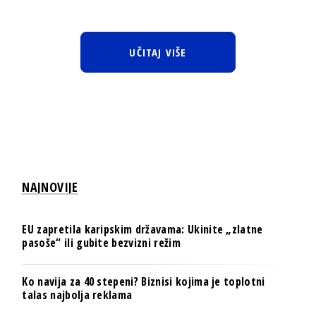
UČITAJ VIŠE
NAJNOVIJE
EU zapretila karipskim državama: Ukinite „zlatne
pasoše“ ili gubite bezvizni režim
Ko navija za 40 stepeni? Biznisi kojima je toplotni
talas najbolja reklama