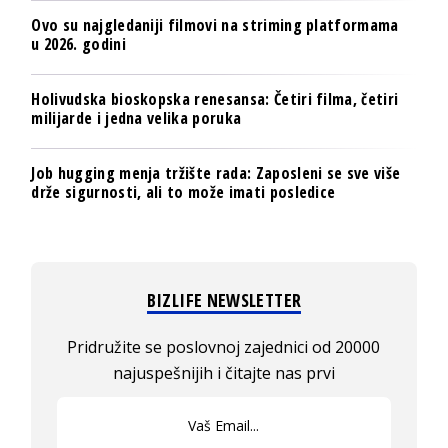
Ovo su najgledaniji filmovi na striming platformama
u 2026. godini
Holivudska bioskopska renesansa: Četiri filma, četiri
milijarde i jedna velika poruka
Job hugging menja tržište rada: Zaposleni se sve više
drže sigurnosti, ali to može imati posledice
BIZLIFE NEWSLETTER
Pridružite se poslovnoj zajednici od 20000
najuspešnijih i čitajte nas prvi