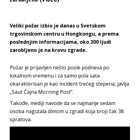
Veliki požar izbio je danas u Svetskom
trgovinskom centru u Hongkongu, a prema
poslednjim informacijama, oko 300 ljudi
zarobljeno je na krovu zgrade.
Požar je prijavljen nešto posle podneva po
lokalnom vremenu i za samo pola sata
okarakterisan je kao incident trećeg stepena, javlja
„Saut Čajna Morning Post“.
Takođe, mediji navode da se najmanje sedam
osoba nagutala dimom u zgradi koja broji čak 38
spratova.