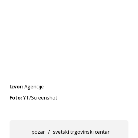
Izvor:
Agencije
Foto:
YT/Screenshot
pozar
/
svetski trgovinski centar