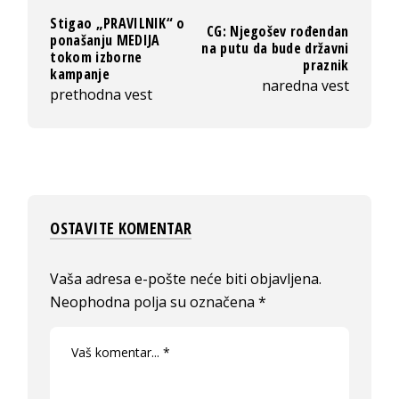
Stigao „PRAVILNIK“ o
CG: Njegošev rođendan
ponašanju MEDIJA
na putu da bude državni
tokom izborne
praznik
kampanje
naredna vest
prethodna vest
OSTAVITE KOMENTAR
Vaša adresa e-pošte neće biti objavljena.
Neophodna polja su označena
*