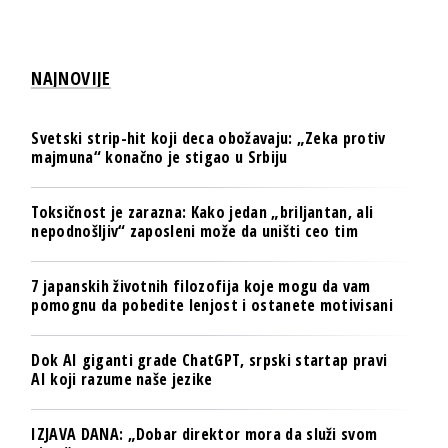
NAJNOVIJE
Svetski strip-hit koji deca obožavaju: „Zeka protiv
majmuna“ konačno je stigao u Srbiju
Toksičnost je zarazna: Kako jedan „briljantan, ali
nepodnošljiv“ zaposleni može da uništi ceo tim
7 japanskih životnih filozofija koje mogu da vam
pomognu da pobedite lenjost i ostanete motivisani
Dok AI giganti grade ChatGPT, srpski startap pravi
AI koji razume naše jezike
IZJAVA DANA: „Dobar direktor mora da služi svom