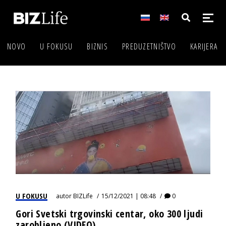
NOVO
U FOKUSU
BIZNIS
PREDUZETNIŠTVO
KARIJERA
U FOKUSU
autor
BIZLife
15/12/2021 | 08:48
0
Gori Svetski trgovinski centar, oko 300 ljudi
zarobljeno (VIDEO)