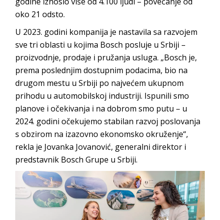
godine iznosio više od 4.100 ljudi – povećanje od
oko 21 odsto.
U 2023. godini kompanija je nastavila sa razvojem
sve tri oblasti u kojima Bosch posluje u Srbiji –
proizvodnje, prodaje i pružanja usluga. „Bosch je,
prema poslednjim dostupnim podacima, bio na
drugom mestu u Srbiji po najvećem ukupnom
prihodu u automobilskoj industriji. Ispunili smo
planove i očekivanja i na dobrom smo putu – u
2024. godini očekujemo stabilan razvoj poslovanja
s obzirom na izazovno ekonomsko okruženje“,
rekla je Jovanka Jovanović, generalni direktor i
predstavnik Bosch Grupe u Srbiji.