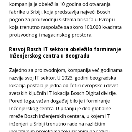
kompanija je obeležila 10 godina od otvaranja
fabrike u Srbiji, koja predstavlja najveći Bosch
pogon za proizvodnju sistema brisača u Evropi i
koja trenutno raspolaže sa skoro 100.000 kvadrata
proizvodnog i magacinskog prostora.
Razvoj Bosch IT sektora obeležilo formiranje
Inženjerskog centra u Beogradu
Zajedno sa proizvodnjom, kompanija već godinama
razvija svoj IT sektor. U 2023. godini beogradska
lokacija postala je jedna od četiri evropske i devet
svetskih ključnih IT lokacija Bosch Digital divizije.
Pored toga, važan događaj bilo je i formiranje
Inženjerskog centra. U pitanju je deo globalne
mreže Bosch inženjerskih centara, u kojem IT
inženjeri u Srbiji trenutno rade na različitim
inovativnim projektima fokusiranim na razvoj