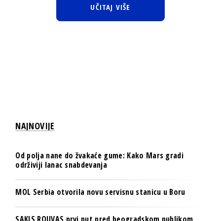
UČITAJ VIŠE
NAJNOVIJE
Od polja nane do žvakaće gume: Kako Mars gradi
održiviji lanac snabdevanja
MOL Serbia otvorila novu servisnu stanicu u Boru
SAKIS ROUVAS prvi put pred beogradskom publikom