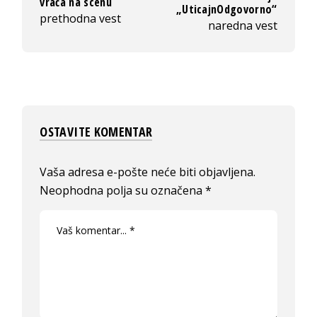
vraća na scenu
„UticajnOdgovorno“
prethodna vest
naredna vest
OSTAVITE KOMENTAR
Vaša adresa e-pošte neće biti objavljena.
Neophodna polja su označena
*