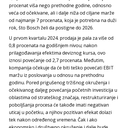
procenat viša nego prethodne godine, odnosno
veća od očekivane, ali i dalje niža od ciljane marže
od najmanje 7 procenata, koja je potrebna na duži
rok, što Bosch želi da postigne do 2026.
U prvom kvartalu 2024. prodaja je pala za više od
0,8 procenata na godišnjem nivou; nakon
prilagođavanja efektima deviznog kursa, ovo
iznosi povećanje od 2,7 procenata. Međutim,
kompanija očekuje da će biti teško povećati EBIT
maržu iz poslovanja u odnosu na prethodnu
godinu. Pored prigušenog tržišnog okruženja i
očekivanog daljeg povećanja početnih investicija u
oblastima od strateškog značaja, restrukturiranje i
poboljšanja procesa će takođe imati negativan
uticaj u početku, a njihov pozitivan efekat dolazi
tek nakon određenog vremena. Čak i ako
ekonomsko i društveno okruženje i dalje bude