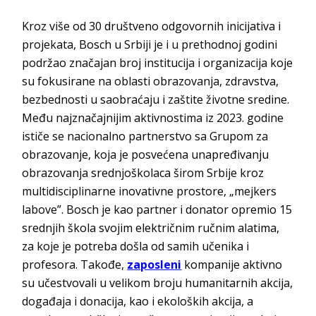
Kroz više od 30 društveno odgovornih inicijativa i
projekata, Bosch u Srbiji je i u prethodnoj godini
podržao značajan broj institucija i organizacija koje
su fokusirane na oblasti obrazovanja, zdravstva,
bezbednosti u saobraćaju i zaštite životne sredine.
Među najznačajnijim aktivnostima iz 2023. godine
ističe se nacionalno partnerstvo sa Grupom za
obrazovanje, koja je posvećena unapređivanju
obrazovanja srednjoškolaca širom Srbije kroz
multidisciplinarne inovativne prostore, „mejkers
labove”. Bosch je kao partner i donator opremio 15
srednjih škola svojim električnim ručnim alatima,
za koje je potreba došla od samih učenika i
profesora. Takođe,
zaposleni
kompanije aktivno
su učestvovali u velikom broju humanitarnih akcija,
događaja i donacija, kao i ekoloških akcija, a