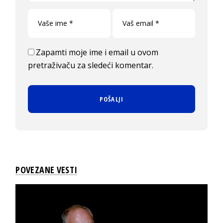
Zapamti moje ime i email u ovom
pretraživaču za sledeći komentar.
POVEZANE VESTI