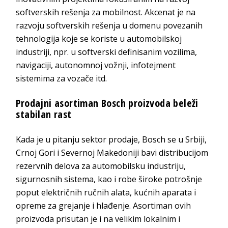
softverskih rešenja za mobilnost. Akcenat je na
razvoju softverskih rešenja u domenu povezanih
tehnologija koje se koriste u automobilskoj
industriji, npr. u softverski definisanim vozilima,
navigaciji, autonomnoj vožnji, infotejment
sistemima za vozače itd.
Prodajni asortiman Bosch proizvoda beleži
stabilan rast
Kada je u pitanju sektor prodaje, Bosch se u Srbiji,
Crnoj Gori i Severnoj Makedoniji bavi distribucijom
rezervnih delova za automobilsku industriju,
sigurnosnih sistema, kao i robe široke potrošnje
poput električnih ručnih alata, kućnih aparata i
opreme za grejanje i hlađenje. Asortiman ovih
proizvoda prisutan je i na velikim lokalnim i