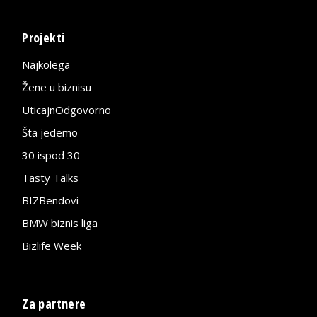
Projekti
Najkolega
Žene u biznisu
UticajnOdgovorno
Šta jedemo
30 ispod 30
Tasty Talks
BIZBendovi
BMW biznis liga
Bizlife Week
Za partnere