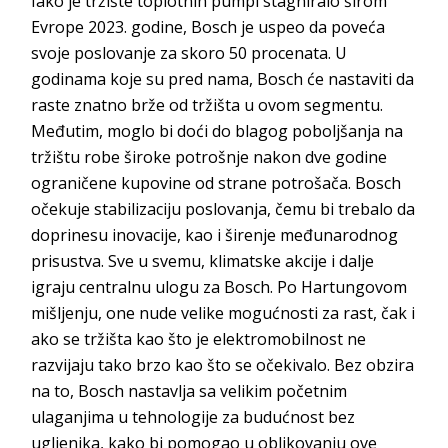
Iako je tržište toplotnih pumpi stagniralo širom
Evrope 2023. godine, Bosch je uspeo da poveća
svoje poslovanje za skoro 50 procenata. U
godinama koje su pred nama, Bosch će nastaviti da
raste znatno brže od tržišta u ovom segmentu.
Međutim, moglo bi doći do blagog poboljšanja na
tržištu robe široke potrošnje nakon dve godine
ograničene kupovine od strane potrošača. Bosch
očekuje stabilizaciju poslovanja, čemu bi trebalo da
doprinesu inovacije, kao i širenje međunarodnog
prisustva. Sve u svemu, klimatske akcije i dalje
igraju centralnu ulogu za Bosch. Po Hartungovom
mišljenju, one nude velike mogućnosti za rast, čak i
ako se tržišta kao što je elektromobilnost ne
razvijaju tako brzo kao što se očekivalo. Bez obzira
na to, Bosch nastavlja sa velikim početnim
ulaganjima u tehnologije za budućnost bez
ugljenika, kako bi pomogao u oblikovanju ove