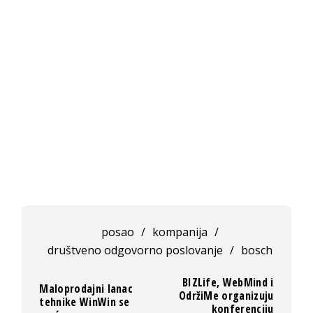
posao
/
kompanija
/
društveno odgovorno poslovanje
/
bosch
BIZLife, WebMind i
Maloprodajni lanac
OdržiMe organizuju
tehnike WinWin se
konferenciju