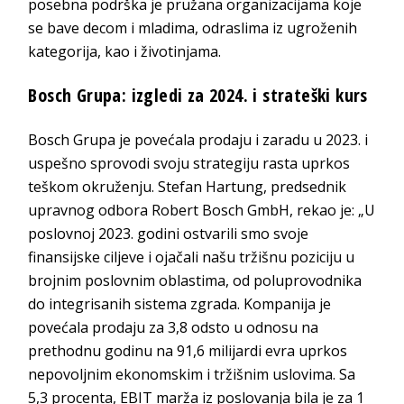
posebna podrška je pružana organizacijama koje
se bave decom i mladima, odraslima iz ugroženih
kategorija, kao i životinjama.
Bosch Grupa: izgledi za 2024. i strateški kurs
Bosch Grupa je povećala prodaju i zaradu u 2023. i
uspešno sprovodi svoju strategiju rasta uprkos
teškom okruženju. Stefan Hartung, predsednik
upravnog odbora Robert Bosch GmbH, rekao je: „U
poslovnoj 2023. godini ostvarili smo svoje
finansijske ciljeve i ojačali našu tržišnu poziciju u
brojnim poslovnim oblastima, od poluprovodnika
do integrisanih sistema zgrada. Kompanija je
povećala prodaju za 3,8 odsto u odnosu na
prethodnu godinu na 91,6 milijardi evra uprkos
nepovoljnim ekonomskim i tržišnim uslovima. Sa
5,3 procenta, EBIT marža iz poslovanja bila je za 1