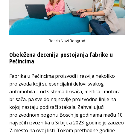
Bosch Novi Beograd
Obeležena decenija postojanja fabrike u
Pećincima
Fabrika u Pećincima proizvodi i razvija nekoliko
proizvoda koji su esencijalni delovi svakog
automobila – od sistema brisača, metlica i motora
brisača, pa sve do najnovije proizvodne linije na
kojoj nastaju podizači stakala. Zahvaljujući
proizvodnom pogonu Bosch je godinama među 10
najvećih izvoznika u Srbiji, a 2023. godine je zauzeo
7. mesto na ovoj listi. Tokom prethodne godine