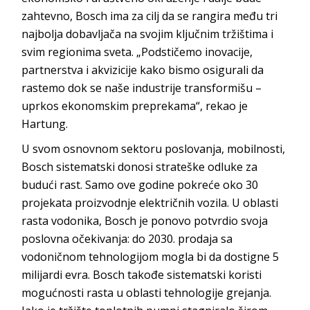
zahtevno, Bosch ima za cilj da se rangira među tri
najbolja dobavljača na svojim ključnim tržištima i
svim regionima sveta. „Podstičemo inovacije,
partnerstva i akvizicije kako bismo osigurali da
rastemo dok se naše industrije transformišu –
uprkos ekonomskim preprekama“, rekao je
Hartung.
U svom osnovnom sektoru poslovanja, mobilnosti,
Bosch sistematski donosi strateške odluke za
budući rast. Samo ove godine pokreće oko 30
projekata proizvodnje električnih vozila. U oblasti
rasta vodonika, Bosch je ponovo potvrdio svoja
poslovna očekivanja: do 2030. prodaja sa
vodoničnom tehnologijom mogla bi da dostigne 5
milijardi evra. Bosch takođe sistematski koristi
mogućnosti rasta u oblasti tehnologije grejanja.