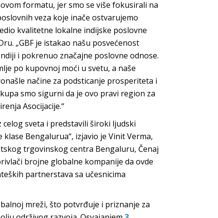
vom formatu, jer smo se više fokusirali na
 poslovnih veza koje inače ostvarujemo
dio kvalitetne lokalne indijske poslovne
e Dru. „GBF je istakao našu posvećenost
diji i pokrenuo značajne poslovne odnose.
mlje po kupovnoj moći u svetu, a naše
ronašle načine za podsticanje prosperiteta i
skupa smo sigurni da je ovo pravi region za
enja Asocijacije.“
 celog sveta i predstavili široki ljudski
e klase Bengalurua“, izjavio je Vinit Verma,
etskog trgovinskog centra Bengaluru, Čenaj
i privlači brojne globalne kompanije da ovde
ateških partnerstava sa učesnicima
alnoj mreži, što potvrđuje i priznanje za
lju održivog razvoja. Osvajanjem
3.