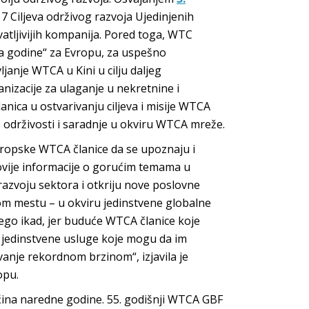
7 Ciljeva održivog razvoja Ujedinjenih
hvatljivijih kompanija. Pored toga, WTC
ca godine“ za Evropu, za uspešno
anje WTCA u Kini u cilju daljeg
izacije za ulaganje u nekretnine i
anica u ostvarivanju ciljeva i misije WTCA
, održivosti i saradnje u okviru WTCA mreže.
evropske WTCA članice da se upoznaju i
ovije informacije o gorućim temama u
razvoju sektora i otkriju nove poslovne
dnom mestu – u okviru jedinstvene globalne
nego ikad, jer buduće WTCA članice koje
 jedinstvene usluge koje mogu da im
vanje rekordnom brzinom“, izjavila je
opu.
na naredne godine. 55. godišnji WTCA GBF