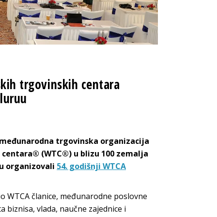
skih trgovinskih centara
aluruu
međunarodna trgovinska organizacija
h centara® (WTC®) u blizu 100 zemalja
u organizovali
54. godišnji WTCA
upio WTCA članice, međunarodne poslovne
ta biznisa, vlada, naučne zajednice i