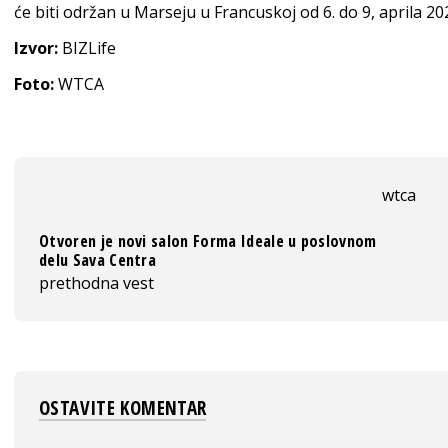
će biti održan u Marseju u Francuskoj od 6. do 9, aprila 2
Izvor:
BIZLife
Foto:
WTCA
wtca
Otvoren je novi salon Forma Ideale u poslovnom
delu Sava Centra
prethodna vest
OSTAVITE KOMENTAR