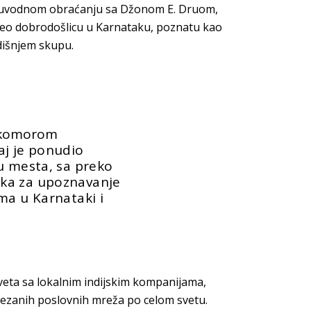
 u uvodnom obraćanju sa Džonom E. Druom,
o dobrodošlicu u Karnataku, poznatu kao
išnjem skupu.
 komorom
aj je ponudio
u mesta, sa preko
ka za upoznavanje
ma u Karnataki i
veta sa lokalnim indijskim kompanijama,
ezanih poslovnih mreža po celom svetu.