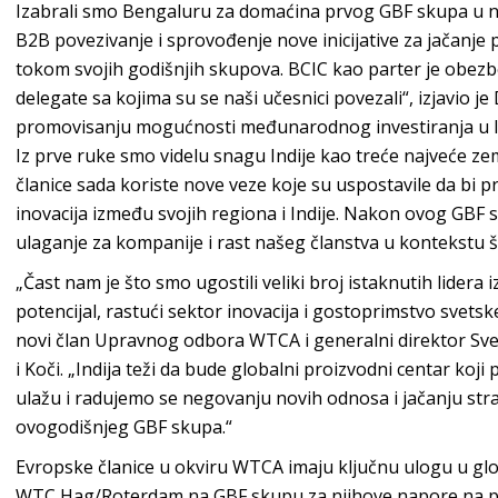
Izabrali smo Bengaluru za domaćina prvog GBF skupa u no
B2B povezivanje i sprovođenje nove inicijative za jačanje
tokom svojih godišnjih skupova. BCIC kao parter je obezbe
delegate sa kojima su se naši učesnici povezali“, izjavio j
promovisanju mogućnosti međunarodnog investiranja u In
Iz prve ruke smo videlu snagu Indije kao treće najveće ze
članice sada koriste nove veze koje su uspostavile da bi p
inovacija između svojih regiona i Indije. Nakon ovog GBF 
ulaganje za kompanije i rast našeg članstva u kontekstu šir
„Čast nam je što smo ugostili veliki broj istaknutih lidera iz
potencijal, rastući sektor inovacija i gostoprimstvo svetsk
novi član Upravnog odbora WTCA i generalni direktor Sv
i Koči. „Indija teži da bude globalni proizvodni centar koj
ulažu i radujemo se negovanju novih odnosa i jačanju str
ovogodišnjeg GBF skupa.“
Evropske članice u okviru WTCA imaju ključnu ulogu u glob
WTC Hag/Roterdam na GBF skupu za njihove napore na po