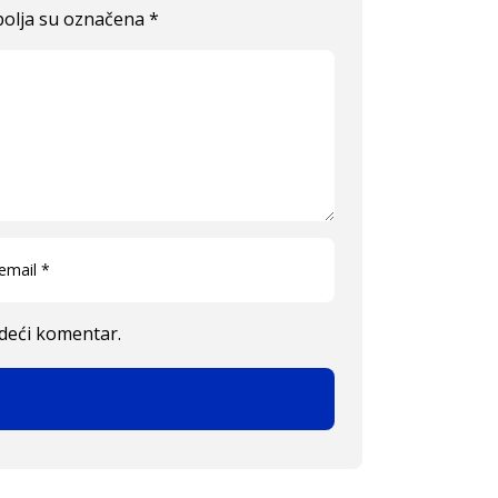
olja su označena
*
edeći komentar.