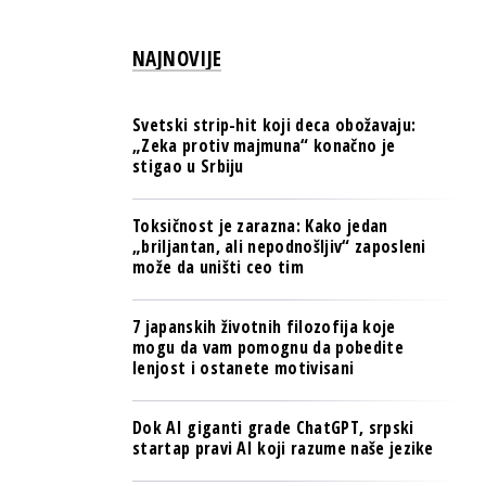
PULS REGIONA
NAJNOVIJE
NOVO NA RAFU
Svetski strip-hit koji deca obožavaju:
„Zeka protiv majmuna“ konačno je
stigao u Srbiju
Toksičnost je zarazna: Kako jedan
„briljantan, ali nepodnošljiv“ zaposleni
može da uništi ceo tim
7 japanskih životnih filozofija koje
mogu da vam pomognu da pobedite
lenjost i ostanete motivisani
Dok AI giganti grade ChatGPT, srpski
startap pravi AI koji razume naše jezike