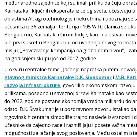
međunarodne zajednice koji su imali priliku da čuju obrać
Karnataka i ključnih eksperata iz celog sveta, učestvuju 
oblastima AI, agrotehnologije i nekretnina i upoznaju se 
učesnika iz 36 zemalja i teritorija i 105 WTC članica se ok
Bengaluruu, Karnataki i širom Indije, kao i da ostvari no
bio prvi susret u Bengaluruu od uvođenja novog formata
misiju, „Povezivanje kompanija na globalnom nivou“, i za
na godišnjem skupu još od 2017. godine.
U okviru centralne teme „Jačanje napretka putem inovacij
glavnog ministra Karnatake D.K. Šivakumar
i
M.B. Pati
razvoja infrastrukture
, govorili o ekonomskom razvoju I
prilikama, posebno u saveznoj državi Karnataka kao šestoj p
do 2032. godine postane ekonomija vredna milijardu dola
odsto. D.K. Šivakumar je u pozdravnom govoru istakao da 
trgovinskih centara simboliše trajno nasleđe izvrsnosti i 
učesnike da zajedno rade i razmišljaju i posete važna mest
mogućnosti za jačanje svog poslovanja. Među ostalim ista