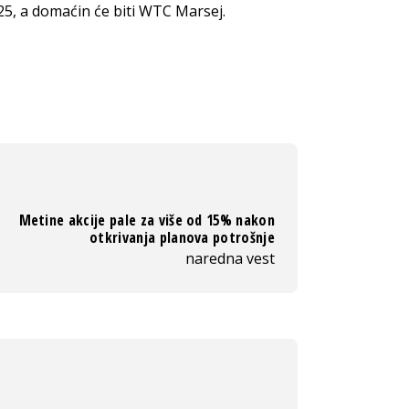
025, a domaćin će biti WTC Marsej.
Metine akcije pale za više od 15% nakon
otkrivanja planova potrošnje
naredna vest