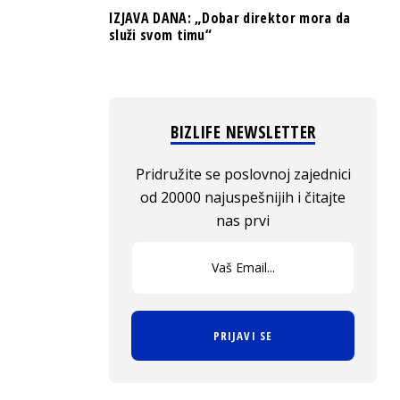
IZJAVA DANA: „Dobar direktor mora da
služi svom timu“
BIZLIFE NEWSLETTER
Pridružite se poslovnoj zajednici
od 20000 najuspešnijih i čitajte
nas prvi
PRIJAVI SE