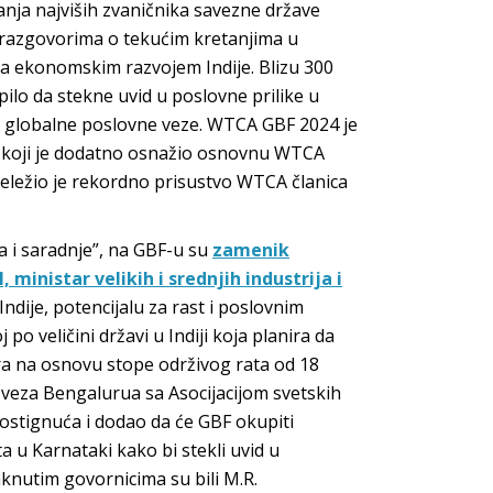
anja najviših zvaničnika savezne države
u razgovorima o tekućim kretanjima u
sa ekonomskim razvojem Indije. Blizu 300
upilo da stekne uvid u poslovne prilike u
ve globalne poslovne veze. WTCA GBF 2024 je
 koji je dodatno osnažio osnovnu WTCA
beležio je rekordno prisustvo WTCA članica
a i saradnje”, na GBF-u su
zamenik
l, ministar velikih i srednjih industrija i
ndije, potencijalu za rast i poslovnim
o veličini državi u Indiji koja planira da
ra na osnovu stope održivog rata od 18
veza Bengalurua sa Asocijacijom svetskih
dostignuća i dodao da će GBF okupiti
a u Karnataki kako bi stekli uvid u
knutim govornicima su bili M.R.