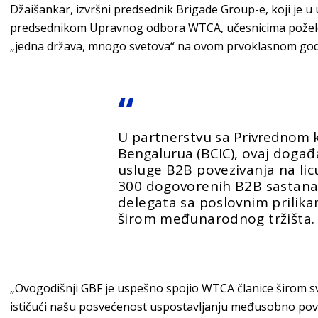
Džaišankar, izvršni predsednik Brigade Group-e, koji je
predsednikom Upravnog odbora WTCA, učesnicima požele
„jedna država, mnogo svetova“ na ovom prvoklasnom god
U partnerstvu sa
Privrednom
Bengalurua (BCIC)
, ovaj događ
usluge B2B povezivanja na lic
300 dogovorenih B2B sastana
delegata sa poslovnim prilika
širom međunarodnog tržišta.
„Ovogodišnji GBF je uspešno spojio WTCA članice širom s
ističući našu posvećenost uspostavljanju međusobno pov