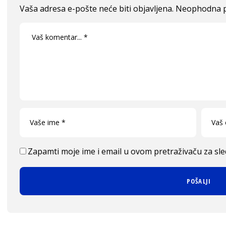
Vaša adresa e-pošte neće biti objavljena.
Neophodna p
Zapamti moje ime i email u ovom pretraživaču za sl