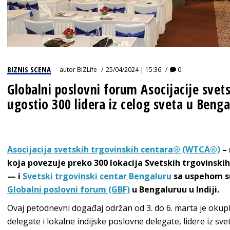
IZJAVA GODINE
BIZNIS SCENA
autor
BIZLife
25/04/2024 | 15:36
0
Globalni poslovni forum Asocijacije svet
ugostio 300 lidera iz celog sveta u Beng
Asocijacija svetskih trgovinskih centara® (WTCA®)
– 
koja povezuje preko 300 lokacija Svetskih trgovinski
— i
Svetski trgovinski centar Bengaluru
sa uspehom s
Globalni poslovni forum (GBF)
u Bengaluruu u Indiji.
Ovaj petodnevni događaj održan od 3. do 6. marta je ok
delegate i lokalne indijske poslovne delegate, lidere iz sve