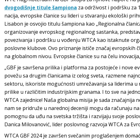
dvogodišnje titule šampiona
za održivost i podršku za 1
nacija, evropske članice su lideri u stvaranju ekološki pri
Lisabon je osvojio titulu šampiona kao „Regionalna člani
organizovanje evropskog regionalnog sastanka, predstavlj
povezivanja i podršku u vođenju WTCA kao istaknute organ
poslovne klubove. Ovo priznanje ističe značaj evropskih čl
na globalnom nivou. Evropske članice su na čelu inovacija
„GBF je savršena prilika i platforma za postojeće i nove 
povežu sa drugim članicama iz celog sveta, razmene najn
sektoru, iskoriste mogućnosti umrežavanja sa liderima u 
prilike u različitim industrijskim granama. I to sve na je
WTCA zajednice! Naša globalna misija je sada značajnija 
nam se pridruže u narednoj deceniji mogu da računaju na
pomognu da uđu na svetska tržišta i razvijaju svoje poslo
Danica Milovanović, lider poslovnog razvoja WTCA za Evr
WTCA GBF 2024 je završen svečanim proglašenjem domaći