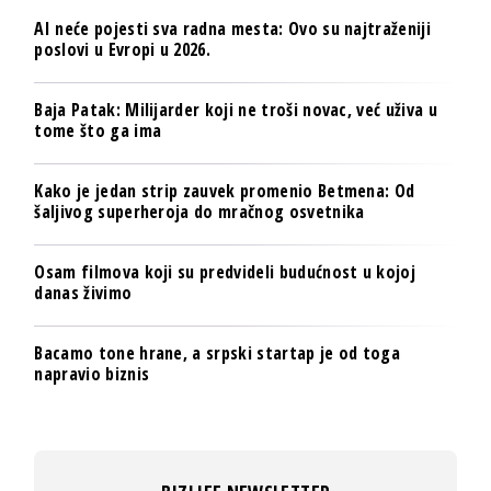
AI neće pojesti sva radna mesta: Ovo su najtraženiji
poslovi u Evropi u 2026.
Baja Patak: Milijarder koji ne troši novac, već uživa u
tome što ga ima
Kako je jedan strip zauvek promenio Betmena: Od
šaljivog superheroja do mračnog osvetnika
Osam filmova koji su predvideli budućnost u kojoj
danas živimo
Bacamo tone hrane, a srpski startap je od toga
napravio biznis