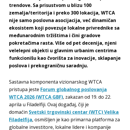
trendove. Sa prisustvom u blizu 100
zemalja/teritorija i preko 300 lokacija, WTCA
nije samo poslovna asocijacija, već dinamičan
ekosistem koji povezuje lokalne privrednike sa
međunarodnim tržištima i čini gradove
pokretačima rasta. Više od pet decenija, njeni
velelepni objekti u glavnim urbanim centrima
funkcionišu kao čvorišta za inovacije, sklapanje
poslova i prekograničnu saradnju.
Sastavna komponenta vizionarskog WTCA
pristupa jeste
Forum globalnog poslovanja
WTCA 2026 (WTCA GBF)
, zakazan od 19. do 22.
aprila u Filadelfiji. Ovaj događaj, čiji je
domaćin
Svetski trgovinski centar (WTC) Velika
Filadelfija
, osmišljen je kao primarna platforma za
globalne investitore, lokalne lidere i kompanije