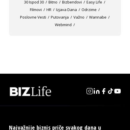
30 Ispod 30
Bitno
Bizbendovi
Easy Life
Filmovi
HR
Izjava Dana
Odrzime
Poslovne Vesti
Putovanja
Važno
Wannabe
Webmind
Najvažnije biznis priče svakog dana u