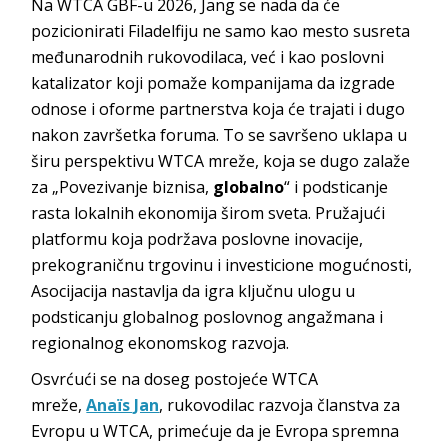
Na WTCA GBF-u 2026, Jang se nada da će
pozicionirati Filadelfiju ne samo kao mesto susreta
međunarodnih rukovodilaca, već i kao poslovni
katalizator koji pomaže kompanijama da izgrade
odnose i oforme partnerstva koja će trajati i dugo
nakon završetka foruma. To se savršeno uklapa u
širu perspektivu WTCA mreže, koja se dugo zalaže
za „Povezivanje biznisa,
globalno
“ i podsticanje
rasta lokalnih ekonomija širom sveta. Pružajući
platformu koja podržava poslovne inovacije,
prekograničnu trgovinu i investicione mogućnosti,
Asocijacija nastavlja da igra ključnu ulogu u
podsticanju globalnog poslovnog angažmana i
regionalnog ekonomskog razvoja.
Osvrćući se na doseg postojeće WTCA
mreže,
Anaïs Jan
, rukovodilac razvoja članstva za
Evropu u WTCA, primećuje da je Evropa spremna