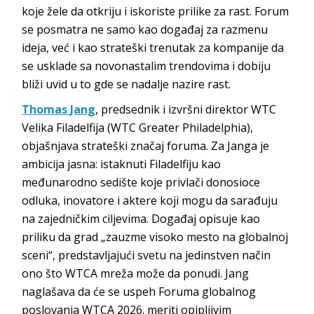
koje žele da otkriju i iskoriste prilike za rast. Forum
se posmatra ne samo kao događaj za razmenu
ideja, već i kao strateški trenutak za kompanije da
se usklade sa novonastalim trendovima i dobiju
bliži uvid u to gde se nadalje nazire rast.
Thomas Jang
,
predsednik i izvršni direktor WTC
Velika Filadelfija (WTC Greater Philadelphia),
objašnjava strateški značaj foruma. Za Janga je
ambicija jasna: istaknuti Filadelfiju kao
međunarodno sedište koje privlači donosioce
odluka, inovatore i aktere koji mogu da sarađuju
na zajedničkim ciljevima. Događaj opisuje kao
priliku da grad „zauzme visoko mesto na globalnoj
sceni“, predstavljajući svetu na jedinstven način
ono što WTCA mreža može da ponudi. Jang
naglašava da će se uspeh Foruma globalnog
poslovanja WTCA 2026. meriti opipljivim