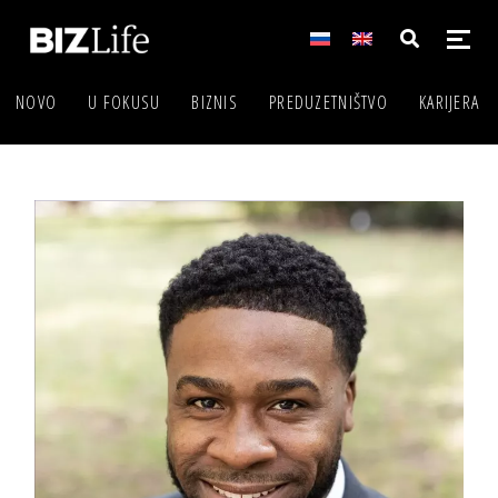
NOVO
U FOKUSU
BIZNIS
PREDUZETNIŠTVO
KARIJERA