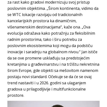
za rast kako gradovi modernizuju svoj pristup
poslovnim objektima. „Širom kontinenta, vidimo da
se WTC lokacije razvijaju od tradicionalnih
kancelarijskih prostora ka dinamičnim,
višenamenskim destinacijama“, kaže ona. „Ova
evolucija odražava kako potražnju za fleksibilnim
radnim prostorima, tako i širu potrebu za
poslovnim ekosistemima koji mogu da podstiču
inovacije i saradnju na globalnom nivou.“ Jan ističe
da se ove promene usklađuju sa predstojećim
kretanjima u građevinarstvu i na tržištu nekretnina
širom Evrope, gde objekti sa mešovitom namenom
postaju novi standard. Očekuje se da će se ovaj
trend nastaviti i u 2026. godini sa ulaganjem
gradova u prilagodljivije i multifunkcionalne
prostore.