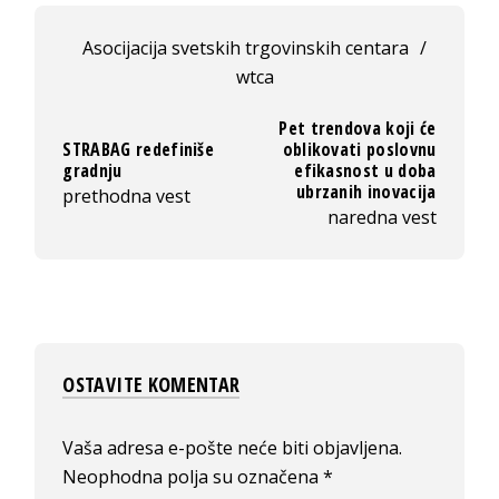
Asocijacija svetskih trgovinskih centara
/
wtca
Pet trendova koji će
STRABAG redefiniše
oblikovati poslovnu
gradnju
efikasnost u doba
ubrzanih inovacija
prethodna vest
naredna vest
OSTAVITE KOMENTAR
Vaša adresa e-pošte neće biti objavljena.
Neophodna polja su označena
*