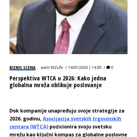
BIZNIS SCENA
autor
BIZLife
14/01/2026 | 14:00
0
Perspektiva WTCA u 2026: Kako jedna
globalna mreža oblikuje poslovanje
Dok kompanije unapređuju svoje strategije za
2026. godinu,
Asocijacija svetskih trgovinskih
cent
ara
(WTCA)
pozicionira svoju svetsku
mrežu kao ključni kompas za globalne poslovne