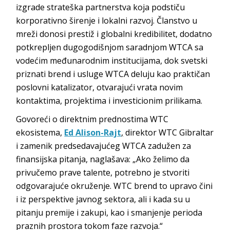
izgrade strateška partnerstva koja podstiču
korporativno širenje i lokalni razvoj. Članstvo u
mreži donosi prestiž i globalni kredibilitet, dodatno
potkrepljen dugogodišnjom saradnjom WTCA sa
vodećim međunarodnim institucijama, dok svetski
priznati brend i usluge WTCA deluju kao praktičan
poslovni katalizator, otvarajući vrata novim
kontaktima, projektima i investicionim prilikama.
Govoreći o direktnim prednostima WTC
ekosistema,
Ed Alison-Rajt
,
direktor WTC Gibraltar
i zamenik predsedavajućeg WTCA zadužen za
finansijska pitanja, naglašava: „Ako želimo da
privučemo prave talente, potrebno je stvoriti
odgovarajuće okruženje. WTC brend to upravo čini
i iz perspektive javnog sektora, ali i kada su u
pitanju premije i zakupi, kao i smanjenje perioda
praznih prostora tokom faze razvoja.“