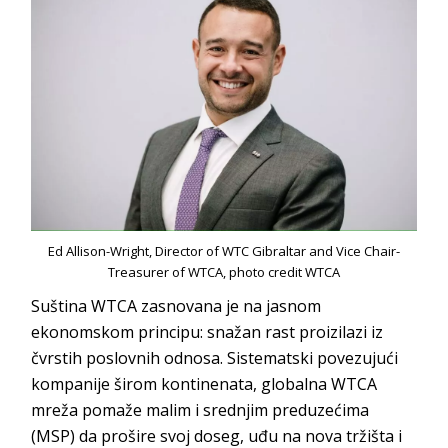
Ed Allison-Wright, Director of WTC Gibraltar and Vice Chair-
Treasurer of WTCA, photo credit WTCA
Suština WTCA zasnovana je na jasnom
ekonomskom principu: snažan rast proizilazi iz
čvrstih poslovnih odnosa. Sistematski povezujući
kompanije širom kontinenata, globalna WTCA
mreža pomaže malim i srednjim preduzećima
(MSP) da prošire svoj doseg, uđu na nova tržišta i