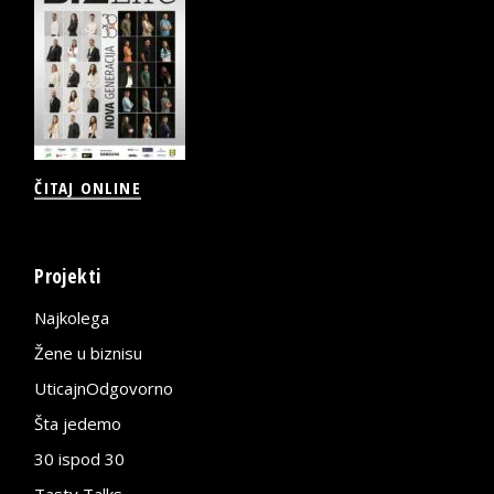
ČITAJ ONLINE
Projekti
Najkolega
Žene u biznisu
UticajnOdgovorno
Šta jedemo
30 ispod 30