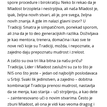
spore procedure i birokratiju. Neko bi rekao da je
Mladost brzopleta i nestrpljiva, ali naša Mladost je,
ipak, željna novih stvari, ali je, pre svega, željna
novih znanja. A gde im nalazi glavni izvor? U
Tradiciji. Smatra je simpatičnom, ponekad sporom,
ali zna da je to deo generacijskih razlika. Doživljava
je kao mentora, trenera, domaćina i kao sve te
nove reči koje su Tradiciji, možda, i nepoznate, a
zajedno daju prepoznatu mudrost i zrelost.
A zašto su ova tri lika bitna za našu priču?
Tradicija, Lider i Mladost zaslužni su za to što je
NIS ono što jeste – jedan od najboljih poslodavaca
u Srbiji. Svaki lik jedinstven, a zajedno – dobitna
kombinacija! Tradicija prenosi mudrost, nastavlja
da se menja, kao starija – uči strpljenju, a kao dete
– zainteresovano uči o novim stvarima. Često je
zbuni Mladost, ali ona je vidi kao veoma dragog i