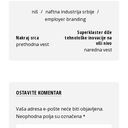
niš
/
naftna industrija srbije
/
employer branding
Superklaster diže
Nakraj srca
tehnološke inovacije na
viši nivo
prethodna vest
naredna vest
OSTAVITE KOMENTAR
Vaša adresa e-pošte neće biti objavljena.
Neophodna polja su označena
*