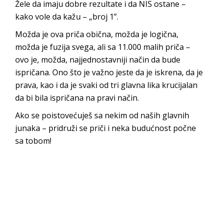
Žele da imaju dobre rezultate i da NIS ostane –
kako vole da kažu – „broj 1”.
Možda je ova priča obična, možda je logična,
možda je fuzija svega, ali sa 11.000 malih priča –
ovo je, možda, najjednostavniji način da bude
ispričana. Ono što je važno jeste da je iskrena, da je
prava, kao i da je svaki od tri glavna lika krucijalan
da bi bila ispričana na pravi način.
Ako se poistovećuješ sa nekim od naših glavnih
junaka – pridruži se priči i neka budućnost počne
sa tobom!