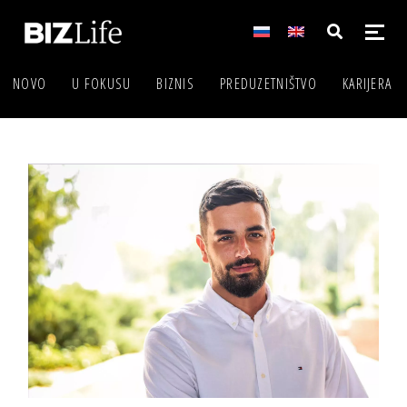
NOVO
U FOKUSU
BIZNIS
PREDUZETNIŠTVO
KARIJERA