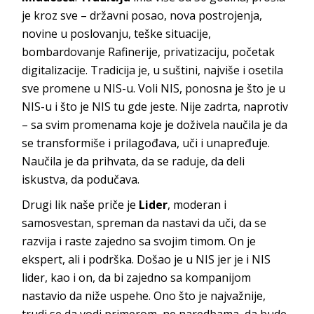
je kroz sve – državni posao, nova postrojenja,
novine u poslovanju, teške situacije,
bombardovanje Rafinerije, privatizaciju, početak
digitalizacije. Tradicija je, u suštini, najviše i osetila
sve promene u NIS-u. Voli NIS, ponosna je što je u
NIS-u i što je NIS tu gde jeste. Nije zadrta, naprotiv
– sa svim promenama koje je doživela naučila je da
se transformiše i prilagođava, uči i unapređuje.
Naučila je da prihvata, da se raduje, da deli
iskustva, da podučava.
Drugi lik naše priče je
Lider
, moderan i
samosvestan, spreman da nastavi da uči, da se
razvija i raste zajedno sa svojim timom. On je
ekspert, ali i podrška. Došao je u NIS jer je i NIS
lider, kao i on, da bi zajedno sa kompanijom
nastavio da niže uspehe. Ono što je najvažnije,
trudi se da vodi primerom, ne naredbama, da bude