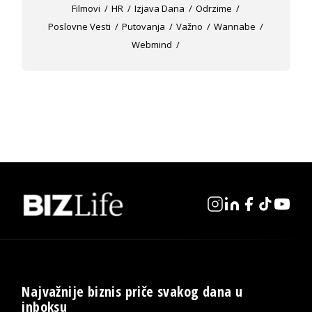
Filmovi
HR
Izjava Dana
Odrzime
Poslovne Vesti
Putovanja
Važno
Wannabe
Webmind
Najvažnije biznis priče svakog dana u
inboksu