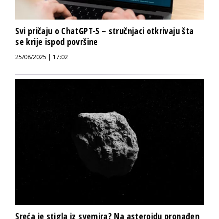
Svi pričaju o ChatGPT-5 – stručnjaci otkrivaju šta
se krije ispod površine
25/08/2025 | 17:02
Sreća je stigla iz svemira? Na asteroidu pronađen