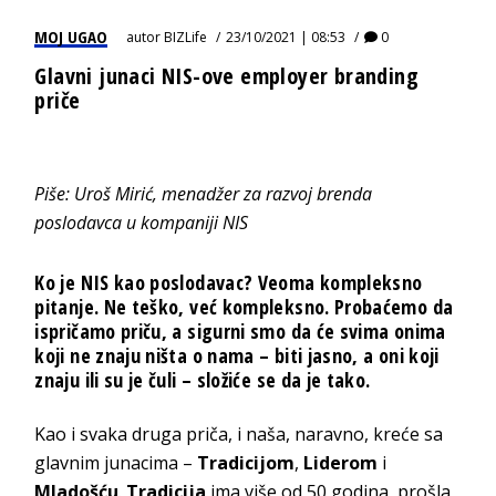
MOJ UGAO
autor
BIZLife
23/10/2021 | 08:53
0
Glavni junaci NIS-ove employer branding
priče
Piše: Uroš Mirić, menadžer za razvoj brenda
poslodavca u kompaniji NIS
Ko je NIS kao poslodavac? Veoma kompleksno
pitanje. Ne teško, već kompleksno. Probaćemo da
ispričamo priču, a sigurni smo da će svima onima
koji ne znaju ništa o nama – biti jasno, a oni koji
znaju ili su je čuli – složiće se da je tako.
Kao i svaka druga priča, i naša, naravno, kreće sa
glavnim junacima –
Tradicijom
,
Liderom
i
Mladošću
.
Tradicija
ima više od 50 godina, prošla