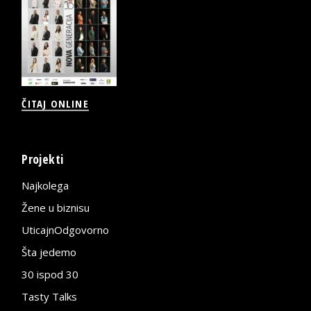
ČITAJ ONLINE
Projekti
Najkolega
Žene u biznisu
UticajnOdgovorno
Šta jedemo
30 ispod 30
Tasty Talks