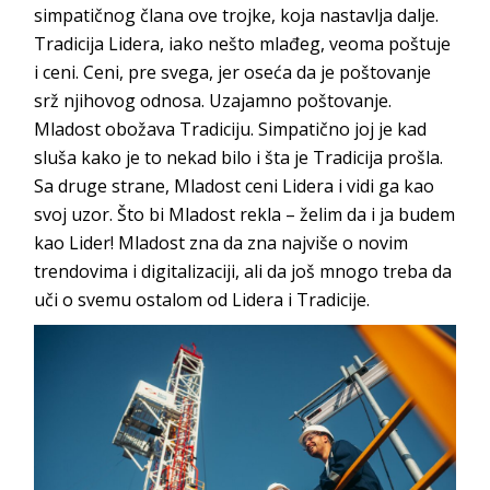
simpatičnog člana ove trojke, koja nastavlja dalje.
Tradicija Lidera, iako nešto mlađeg, veoma poštuje
i ceni. Ceni, pre svega, jer oseća da je poštovanje
srž njihovog odnosa. Uzajamno poštovanje.
Mladost obožava Tradiciju. Simpatično joj je kad
sluša kako je to nekad bilo i šta je Tradicija prošla.
Sa druge strane, Mladost ceni Lidera i vidi ga kao
svoj uzor. Što bi Mladost rekla – želim da i ja budem
kao Lider! Mladost zna da zna najviše o novim
trendovima i digitalizaciji, ali da još mnogo treba da
uči o svemu ostalom od Lidera i Tradicije.