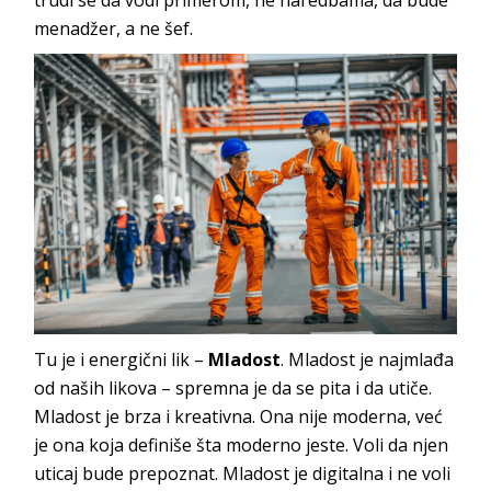
menadžer, a ne šef.
Tu je i energični lik –
Mladost
. Mladost je najmlađa
od naših likova – spremna je da se pita i da utiče.
Mladost je brza i kreativna. Ona nije moderna, već
je ona koja definiše šta moderno jeste. Voli da njen
uticaj bude prepoznat. Mladost je digitalna i ne voli