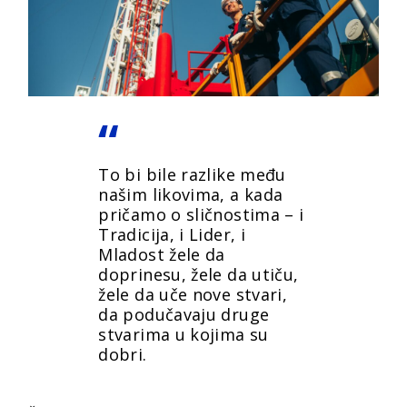
To bi bile razlike među
našim likovima, a kada
pričamo o sličnostima – i
Tradicija, i Lider, i
Mladost žele da
doprinesu, žele da utiču,
žele da uče nove stvari,
da podučavaju druge
stvarima u kojima su
dobri.