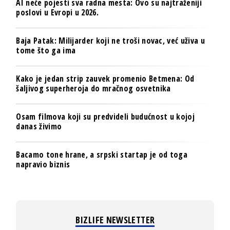
AI neće pojesti sva radna mesta: Ovo su najtraženiji
poslovi u Evropi u 2026.
Baja Patak: Milijarder koji ne troši novac, već uživa u
tome što ga ima
Kako je jedan strip zauvek promenio Betmena: Od
šaljivog superheroja do mračnog osvetnika
Osam filmova koji su predvideli budućnost u kojoj
danas živimo
Bacamo tone hrane, a srpski startap je od toga
napravio biznis
BIZLIFE NEWSLETTER