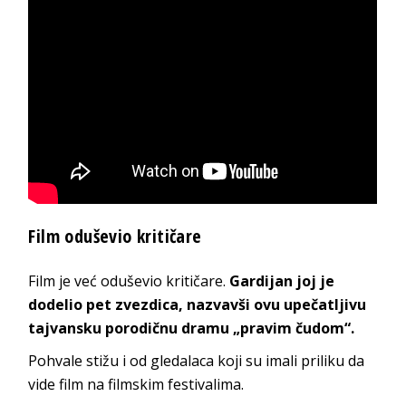
Film oduševio kritičare
Film je već oduševio kritičare.
Gardijan joj je
dodelio pet zvezdica, nazvavši ovu upečatljivu
tajvansku porodičnu dramu „pravim čudom“.
Pohvale stižu i od gledalaca koji su imali priliku da
vide film na filmskim festivalima.