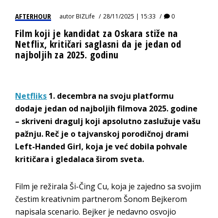
AFTERHOUR
autor
BIZLife
28/11/2025 | 15:33
0
Film koji je kandidat za Oskara stiže na
Netflix, kritičari saglasni da je jedan od
najboljih za 2025. godinu
Netfliks
1. decembra na svoju platformu
dodaje jedan od najboljih filmova 2025. godine
– skriveni dragulj koji apsolutno zaslužuje vašu
pažnju. Reč je o tajvanskoj porodičnoj drami
Left-Handed Girl, koja je već dobila pohvale
kritičara i gledalaca širom sveta.
Film je režirala Ši-Čing Cu, koja je zajedno sa svojim
čestim kreativnim partnerom Šonom Bejkerom
napisala scenario. Bejker je nedavno osvojio