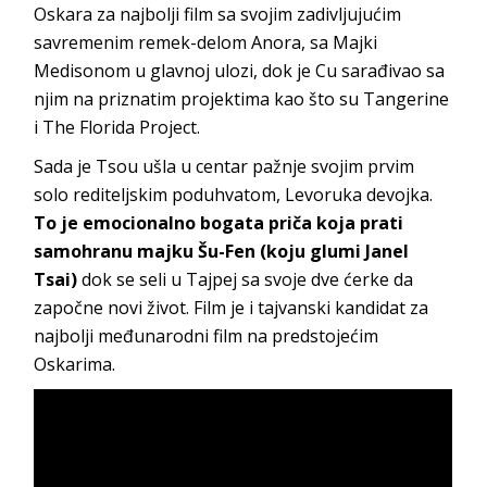
Oskara za najbolji film sa svojim zadivljujućim
savremenim remek-delom Anora, sa Majki
Medisonom u glavnoj ulozi, dok je Cu sarađivao sa
njim na priznatim projektima kao što su Tangerine
i The Florida Project.
Sada je Tsou ušla u centar pažnje svojim prvim
solo rediteljskim poduhvatom, Levoruka devojka.
To je emocionalno bogata priča koja prati
samohranu majku Šu-Fen (koju glumi Janel
Tsai)
dok se seli u Tajpej sa svoje dve ćerke da
započne novi život. Film je i tajvanski kandidat za
najbolji međunarodni film na predstojećim
Oskarima.