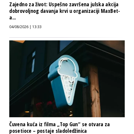
Zajedno za život: Uspešno završena julska akcija
dobrovoljnog davanja krvi u organizaciji MaxBet-
a...
04/08/2026 | 13:33
Čuvena kuća iz filma „Top Gun“ se otvara za
posetioce – postaje sladoledžinica