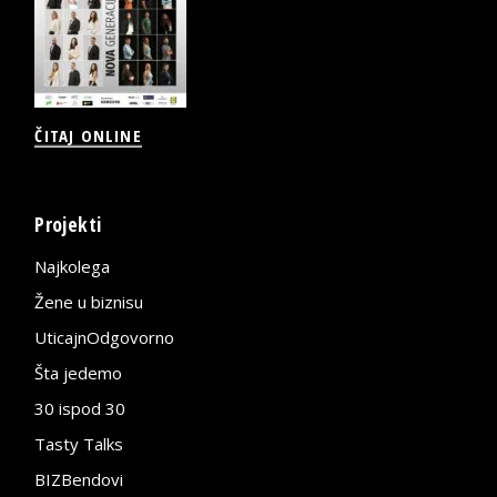
ČITAJ ONLINE
Projekti
Najkolega
Žene u biznisu
UticajnOdgovorno
Šta jedemo
30 ispod 30
Tasty Talks
BIZBendovi