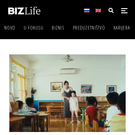
NOVO
U FOKUSU
BIZNIS
PREDUZETNIŠTVO
KARIJERA