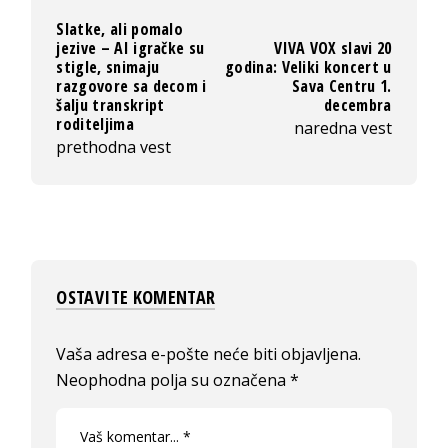
Slatke, ali pomalo
jezive – AI igračke su
VIVA VOX slavi 20
stigle, snimaju
godina: Veliki koncert u
razgovore sa decom i
Sava Centru 1.
šalju transkript
decembra
roditeljima
naredna vest
prethodna vest
OSTAVITE KOMENTAR
Vaša adresa e-pošte neće biti objavljena.
Neophodna polja su označena
*