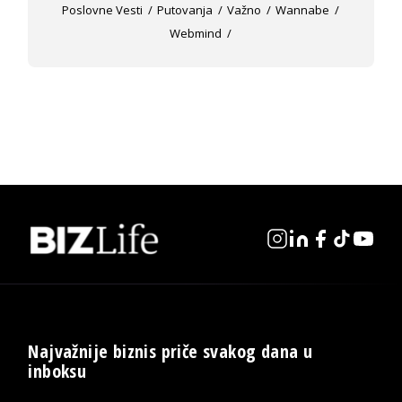
Poslovne Vesti
Putovanja
Važno
Wannabe
Webmind
Najvažnije biznis priče svakog dana u
inboksu