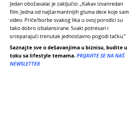
Jedan obožavalac je zaključio: „Kakav izvanredan
film. Jedna od najšarmantnijih gluma dece koje sam
video. Priče/borbe svakog lika u ovoj porodici su
tako dobro izbalansirane. Svaki potresan i
srceparajući trenutak jednostavno pogodi tačku.”
Saznajte sve o dešavanjima u biznisu, budite u
toku sa lifestyle temama.
PRIJAVITE SE NA NAŠ
NEWSLETTER