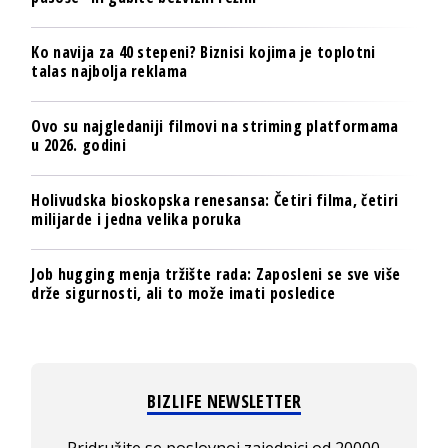
Ko navija za 40 stepeni? Biznisi kojima je toplotni
talas najbolja reklama
Ovo su najgledaniji filmovi na striming platformama
u 2026. godini
Holivudska bioskopska renesansa: Četiri filma, četiri
milijarde i jedna velika poruka
Job hugging menja tržište rada: Zaposleni se sve više
drže sigurnosti, ali to može imati posledice
BIZLIFE NEWSLETTER
Pridružite se poslovnoj zajednici od 20000