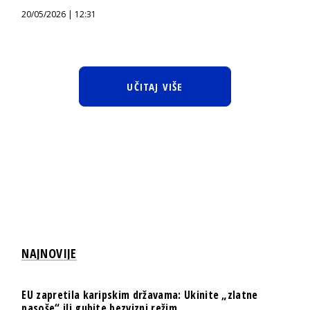
20/05/2026 | 12:31
UČITAJ VIŠE
NAJNOVIJE
EU zapretila karipskim državama: Ukinite „zlatne
pasoše“ ili gubite bezvizni režim