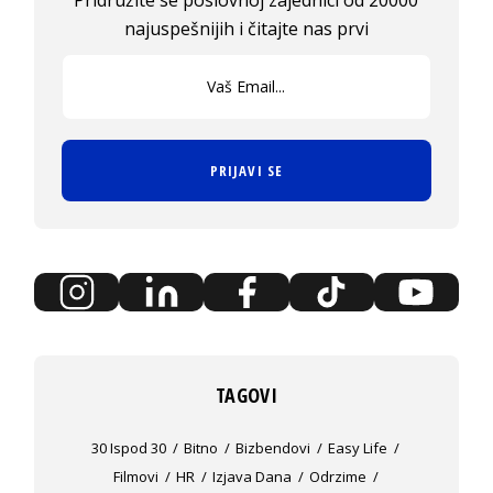
najuspešnijih i čitajte nas prvi
PRIJAVI SE
TAGOVI
30 Ispod 30
Bitno
Bizbendovi
Easy Life
Filmovi
HR
Izjava Dana
Odrzime