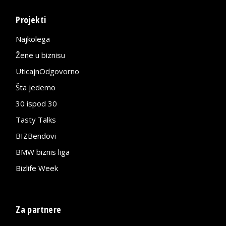
Projekti
Najkolega
Žene u biznisu
UticajnOdgovorno
Šta jedemo
30 ispod 30
Tasty Talks
BIZBendovi
BMW biznis liga
Bizlife Week
Za partnere