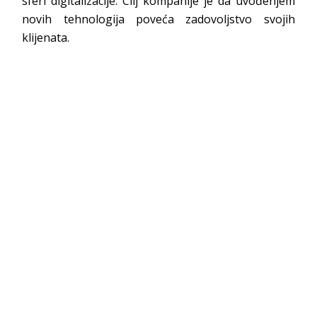
sferi digitalizacije. Cilj kompanije je da uvođenjem
novih tehnologija poveća zadovoljstvo svojih
klijenata.