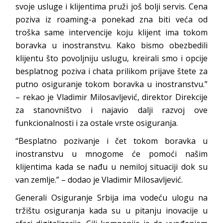
svoje usluge i klijentima pruži još bolji servis. Cena
poziva iz roaming-a ponekad zna biti veća od
troška same intervencije koju klijent ima tokom
boravka u inostranstvu. Kako bismo obezbedili
klijentu što povoljniju uslugu, kreirali smo i opcije
besplatnog poziva i chata prilikom prijave štete za
putno osiguranje tokom boravka u inostranstvu.”
– rekao je Vladimir Milosavljević, direktor Direkcije
za stanovništvo i najavio dalji razvoj ove
funkcionalnosti i za ostale vrste osiguranja.
“Besplatno pozivanje i čet tokom boravka u
inostranstvu u mnogome će pomoći našim
klijentima kada se nađu u nemiloj situaciji dok su
van zemlje.” – dodao je Vladimir Milosavljević.
Generali Osiguranje Srbija ima vodeću ulogu na
tržištu osiguranja kada su u pitanju inovacije u