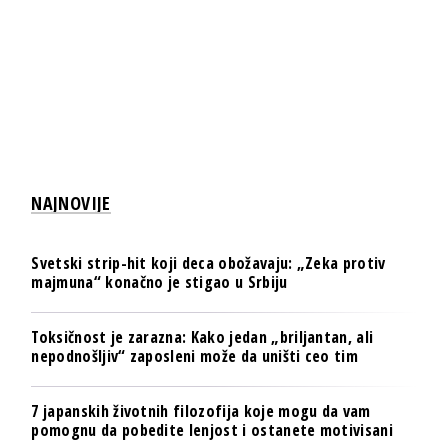
NAJNOVIJE
Svetski strip-hit koji deca obožavaju: „Zeka protiv
majmuna“ konačno je stigao u Srbiju
Toksičnost je zarazna: Kako jedan „briljantan, ali
nepodnošljiv“ zaposleni može da uništi ceo tim
7 japanskih životnih filozofija koje mogu da vam
pomognu da pobedite lenjost i ostanete motivisani