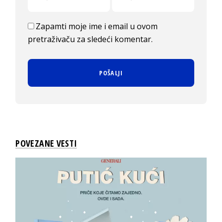
Zapamti moje ime i email u ovom
pretraživaču za sledeći komentar.
POVEZANE VESTI