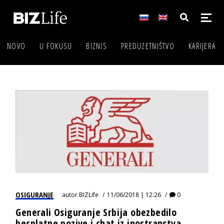
NOVO
U FOKUSU
BIZNIS
PREDUZETNIŠTVO
KARIJERA
OSIGURANJE
autor
BIZLife
11/06/2018 | 12:26
0
Generali Osiguranje Srbija obezbedilo
besplatne pozive i chat iz inostranstva