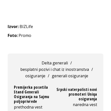
Izvor:
BIZLife
Foto:
Promo
Delta generali
/
besplatni pozivi i chat iz inostranstva
/
osiguranje
/
generali osiguranje
Premijerka posetila
Srpski vaterpolisti novi
štand Generali
promoteri Uniqa
Osiguranja na Sajmu
osiguranja
poljoprivrede
naredna vest
prethodna vest