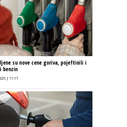
ljene su nove cene goriva, pojeftinili i
 i benzin
025 | 11:17