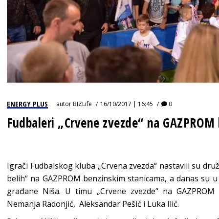
ENERGY PLUS
autor
BIZLife
16/10/2017 | 16:45
0
Fudbaleri „Crvene zvezde“ na GAZPROM b
Igrači Fudbalskog kluba „Crvena zvezda“ nastavili su druž
belih“ na GAZPROM benzinskim stanicama, a danas su u ok
građane Niša. U timu „Crvene zvezde“ na GAZPROM be
Nemanja Radonjić, Aleksandar Pešić i Luka Ilić.