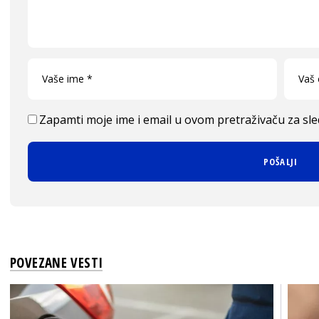
Zapamti moje ime i email u ovom pretraživaču za sl
POVEZANE VESTI