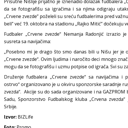
Prisutne Nišlije prijatno je iznenadio dolazak fudbalera „C
da se fotografišu sa igračima i sa njima odigraju utak
„Crvene zvezde” poželeli su sreću fudbalerima pred važnu
beli” već 19. oktobra na stadionu „Rajko Mitić” dočekuju ve
Fudbaler „Crvene zvezde“ Nemanja Radonjić izrazio je
susreta sa navijačima:
„Posebno mi je drago što smo danas bili u Nišu jer je 
„Crvene zvezde“. Ovim ljudima i naročito deci mnogo znač
mogu da se fotografišu i uzmu potpise od igrača. Svi su zai
Druženje fudbalera „Crvene zvezde“ sa navijačima i 
ostrvo“ organizovano je u okviru sponzorske saradnje ru
zvezda“. Akcije su do sada organizovane i na GAZPROM
Sadu, Sponzorstvo Fudbalskog kluba „Crvena zvezda“ je
Srbije.
Izvor:
BIZLife
Foto:
Promo