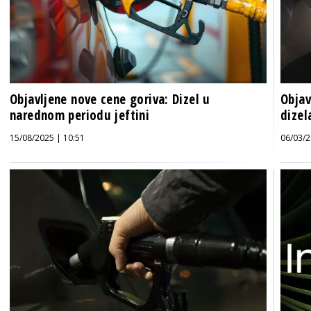
Objavljene nove cene goriva: Dizel u
Objav
narednom periodu jeftini
dizel
15/08/2025 | 10:51
06/03/2