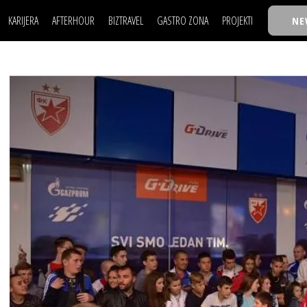
KARIJERA
AFTERHOUR
BIZTRAVEL
GASTRO ZONA
PROJEKTI
NE
POSAO
FILM I SCENA
NAJKOLEGA
LJUDI (HR)
KNJIGE
TASTY TALKS
POSAO
FILM I SCENA
NAJKOLEGA
JE
MOJ UGAO
AUTO SVET
30 ISPOD 30
LJUDI (HR)
KNJIGE
TASTY TALKS
USAVRŠAVANJE
STIL
BACK TO OFFICE/SCHOOL
JE
MOJ UGAO
AUTO SVET
30 ISPOD 30
KNOW-HOW
WELLBEING
BIZBENDOVI
USAVRŠAVANJE
STIL
BACK TO OFFICE/SCHOOL
BIZKOLEGIJUM
KNOW-HOW
WELLBEING
BIZBENDOVI
BMW BIZNIS LIGA
BIZKOLEGIJUM
BIZLIFE WEEK
BMW BIZNIS LIGA
IZJAVA GODINE
BIZLIFE WEEK
IZJAVA GODINE