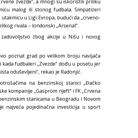
rvene zvezde”, a mnogi su iskoristili priliku
micu malog ili stonog fudbala. Simpatizeri
 utakmicu u Ligi Evropa, budući da „crveno-
likog rivala – londonski „Arsenal”.
 zadovoljstvo zbog akcije u Nišu i novog
ovo poznat grad po velikom broju navijača
i kada fudbaleri „Zvezde“ dođu u posetu jer
sta oduševljeni“, rekao je Radonjić.
potrošačima na benzinskoj stanici „Đačko
ske kompanije „Gasprom njeft“ i FK „Crvena
 benzinskim stanicama u Beogradu i Novom
 najveća pojedinačna investicija u sport