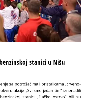
enzinskoj stanici u Nišu
enje sa potrošačima i pristalicama „crveno-
viru akcije „Svi smo jedan tim“ iznenadili
nzinskoj stanici „Đačko ostrvo“ bili su