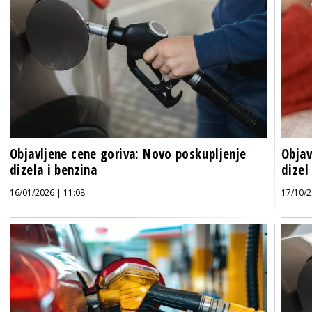
Objavljene cene goriva: Novo poskupljenje
Objav
dizela i benzina
dizel
16/01/2026 | 11:08
17/10/2