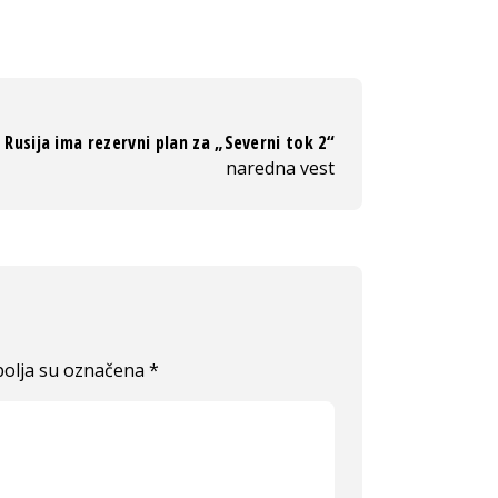
Rusija ima rezervni plan za „Severni tok 2“
naredna vest
olja su označena
*