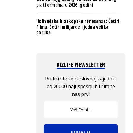
platformama u 2026. godini
Holivudska bioskopska renesansa: Četiri
filma, četiri milijarde i jedna velika
poruka
BIZLIFE NEWSLETTER
Pridružite se poslovnoj zajednici
od 20000 najuspešnijih i čitajte
nas prvi
PRIJAVI SE