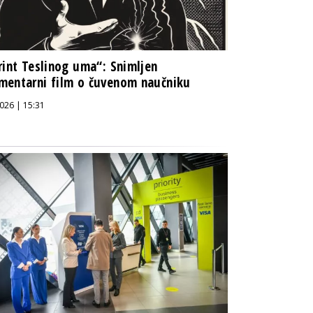
rint Teslinog uma“: Snimljen
entarni film o čuvenom naučniku
026 | 15:31