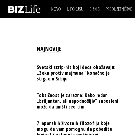
NOVO
U FOKUSU
BIZNIS
PREDUZETNIŠTVO
IZJAVA DANA
BIZNIS SCENA
VIDEO
REAL ESTATE
IZJAVA DANA
BIZNIS SCENA
BREND I KOMUNIKACI
VIDEO
REAL ESTATE
ESG & ENERGY
NAJNOVIJE
BREND I KOMUNIKACI
BANKE
ESG & ENERGY
OSIGURANJE
Svetski strip-hit koji deca obožavaju:
BANKE
„Zeka protiv majmuna“ konačno je
TECH I AI
stigao u Srbiju
OSIGURANJE
BIZNIS & SPORT
TECH I AI
Toksičnost je zarazna: Kako jedan
PULS REGIONA
„briljantan, ali nepodnošljiv“ zaposleni
BIZNIS & SPORT
može da uništi ceo tim
NOVO NA RAFU
PULS REGIONA
7 japanskih životnih filozofija koje
NOVO NA RAFU
mogu da vam pomognu da pobedite
lenjost i ostanete motivisani