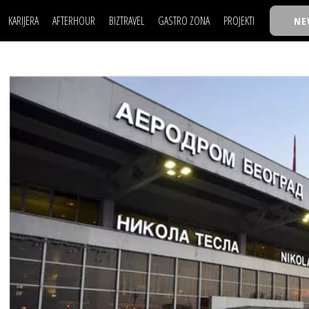
KARIJERA
AFTERHOUR
BIZTRAVEL
GASTRO ZONA
PROJEKTI
NE
POSAO
FILM I SCENA
NAJKOLEGA
LJUDI (HR)
KNJIGE
TASTY TALKS
POSAO
FILM I SCENA
NAJKOLEGA
JE
MOJ UGAO
AUTO SVET
30 ISPOD 30
LJUDI (HR)
KNJIGE
TASTY TALKS
USAVRŠAVANJE
STIL
BACK TO OFFIC
JE
MOJ UGAO
AUTO SVET
30 ISPOD 30
KNOW-HOW
WELLBEING
BIZBENDOVI
USAVRŠAVANJE
STIL
BACK TO OFFIC
BIZKOLEGIJUM
KNOW-HOW
WELLBEING
BIZBENDOVI
BMW BIZNIS LIG
BIZKOLEGIJUM
BIZLIFE WEEK
BMW BIZNIS LIG
IZJAVA GODINE
BIZLIFE WEEK
IZJAVA GODINE