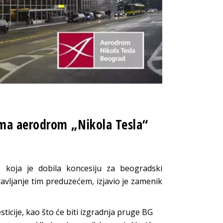
ima aerodrom „Nikola Tesla“
), koja je dobila koncesiju za beogradski
avljanje tim preduzećem, izjavio je zamenik
esticije, kao što će biti izgradnja pruge BG