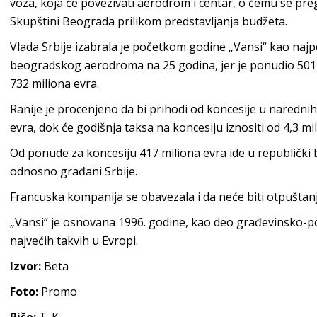
voza, koja će povezivati aerodrom i centar, o čemu se pre
Skupštini Beograda prilikom predstavljanja budžeta.
Vlada Srbije izabrala je početkom godine „Vansi“ kao naj
beogradskog aerodroma na 25 godina, jer je ponudio 501 
732 miliona evra.
Ranije je procenjeno da bi prihodi od koncesije u narednih
evra, dok će godišnja taksa na koncesiju iznositi od 4,3 mi
Od ponude za koncesiju 417 miliona evra ide u republički b
odnosno građani Srbije.
Francuska kompanija se obavezala i da neće biti otpuštan
„Vansi“ je osnovana 1996. godine, kao deo građevinsko-po
najvećih takvih u Evropi.
Izvor:
Beta
Foto:
Promo
Piše:
T. K.