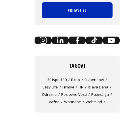
PRIJAVI SE
TAGOVI
30 Ispod 30
Bitno
Bizbendovi
Easy Life
Filmovi
HR
Izjava Dana
Odrzime
Poslovne Vesti
Putovanja
Važno
Wannabe
Webmind