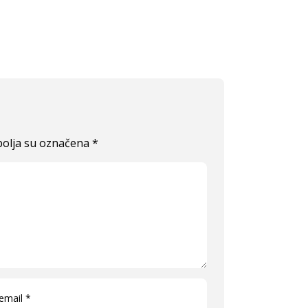
olja su označena
*