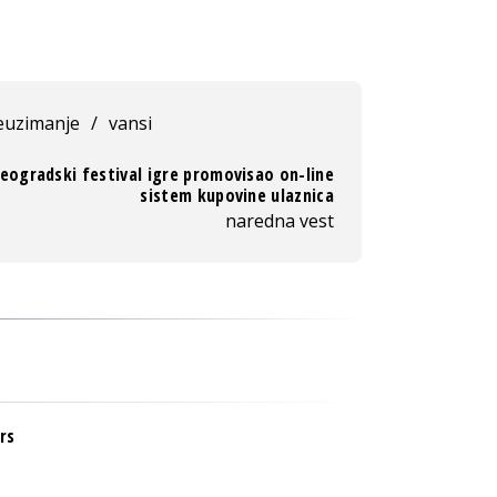
euzimanje
/
vansi
eogradski festival igre promovisao on-line
sistem kupovine ulaznica
naredna vest
rs