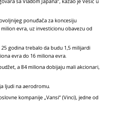
govara sa Vladom Japana“, kazao je Vesić u
povoljnijeg ponuđača za koncesiju
milion evra, uz investicionu obavezu od
 25 godina trebalo da budu 1,5 milijardi
liona evra do 16 miliona evra.
udžet, a 84 miliona dobijaju mali akcionari,
ja ljudi na aerodromu.
slovne kompanije „Vansi“ (Vinci), jedne od