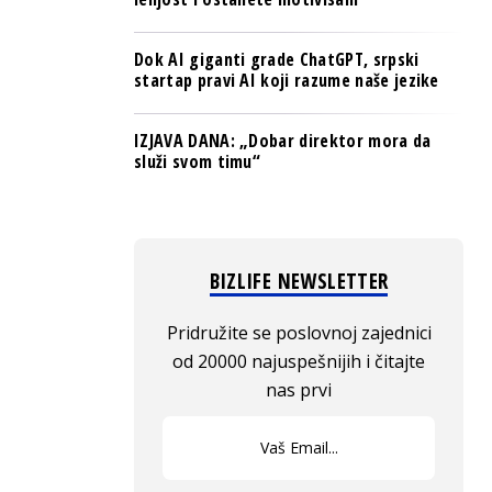
Dok AI giganti grade ChatGPT, srpski
startap pravi AI koji razume naše jezike
IZJAVA DANA: „Dobar direktor mora da
služi svom timu“
BIZLIFE NEWSLETTER
Pridružite se poslovnoj zajednici
od 20000 najuspešnijih i čitajte
nas prvi