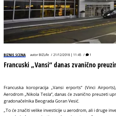
BIZNIS SCENA
autor
BIZLife
21/12/2018 | 11:45
1
Francuski „Vansi“ danas zvanično preuz
Francuska koropracija „Vansi erports“ (Vinci Airports
Aerodrom „Nikola Tesla“, danas će zvanično preuzeti upr
gradonačelnika Beograda Goran Vesić.
„To će značiti velike investicije u aerodrom, ali i druge inv