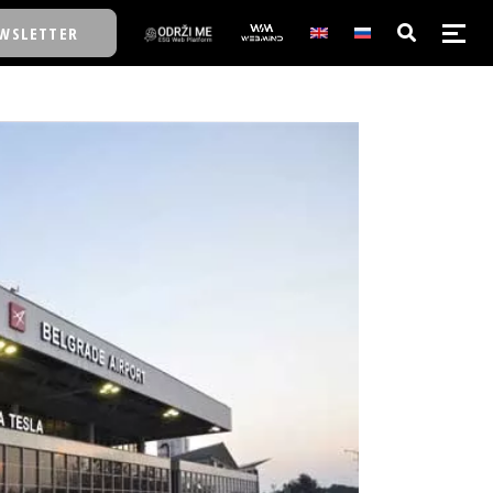
WSLETTER
E/SCHOOL
E/SCHOOL
A
A