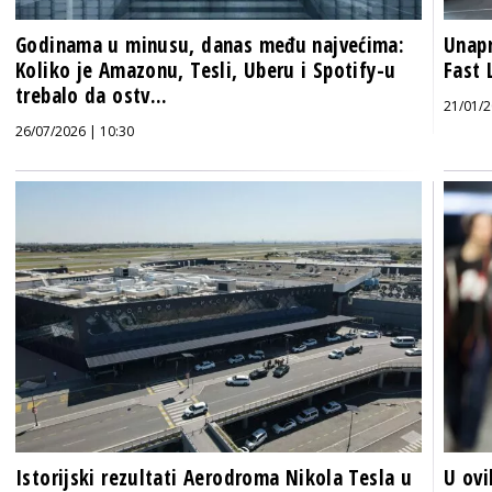
Godinama u minusu, danas među najvećima:
Unapr
Koliko je Amazonu, Tesli, Uberu i Spotify-u
Fast 
trebalo da ostv...
21/01/2
26/07/2026 | 10:30
Istorijski rezultati Aerodroma Nikola Tesla u
U ovi