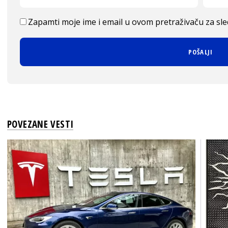
Zapamti moje ime i email u ovom pretraživaču za sl
POVEZANE VESTI