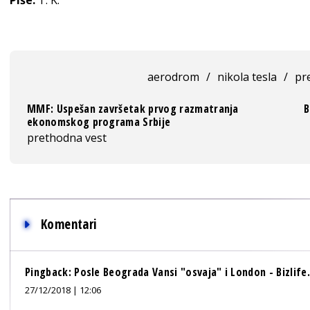
aerodrom
/
nikola tesla
/
pr
MMF: Uspešan završetak prvog razmatranja
B
ekonomskog programa Srbije
prethodna vest
Komentari
Pingback:
Posle Beograda Vansi "osvaja" i London - Bizlife.
27/12/2018 | 12:06