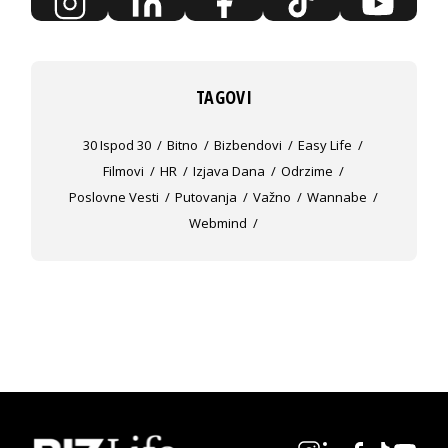
TAGOVI
30 Ispod 30
Bitno
Bizbendovi
Easy Life
Filmovi
HR
Izjava Dana
Odrzime
Poslovne Vesti
Putovanja
Važno
Wannabe
Webmind