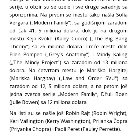
serije, u obzir su se uzele i sve druge saradnje sa
sponzorima. Na prvom se mestu tako našla Sofia
Vergara („Modern Family“), sa godišnjom zaradom
od čak 41, 5 miliona dolara, dok je na drugom
mestu Kejli Kvoko (Kaley Cuoco) („The Big Bang
Theory“) sa 26 miliona dolara. Treće mesto dele
Ellen Pompeo („Grey’s Anatomy“) i Mindy Kaling
(„The Mindy Project“) sa zaradom od 13 miliona
dolara. Na četvrtom mestu je Mariška Hargitej
(Mariska Hargitay) („Law and Order SVU“) sa
zaradom od 12, 5 miliona dolara, a na petom još
jedna zvezda serije „Modern Family“, Džuli Boen
(Julie Bowen) sa 12 miliona dolara.
Na listi su se našle još Robin Rajt (Robin Wright),
Keri Vašington (Kerry Washington), Prijanka Čopra
(Priyanka Chopra) i Paoli Peret (Pauley Perrette).