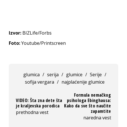
Izvor:
BIZLife/Forbs
Foto:
Youtube/Printscreen
glumica
/
serija
/
glumice
/
Serije
/
sofija vergara
/
najplaćenije glumice
Formula nemačkog
VIDEO: Šta zna dete šta
psihologa Ebinghausa:
je kraljevska porodica
Kako da sve što naučite
zapamtite
prethodna vest
naredna vest