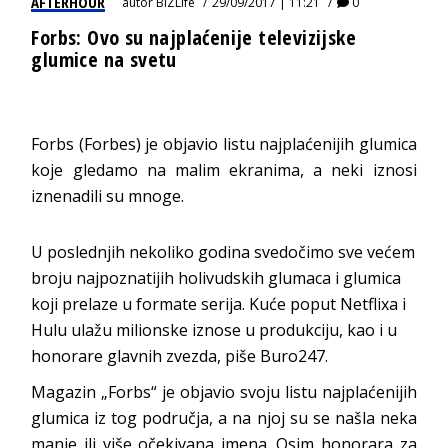
AFTERHOUR
autor
BIZLife
29/09/2017 | 11:21
0
Forbs: Ovo su najplaćenije televizijske
glumice na svetu
Forbs (Forbes) je objavio listu najplaćenijih glumica
koje gledamo na malim ekranima, a neki iznosi
iznenadili su mnoge.
U poslednjih nekoliko godina svedočimo sve većem
broju najpoznatijih holivudskih glumaca i glumica
koji prelaze u formate serija. Kuće poput Netflixa i
Hulu ulažu milionske iznose u produkciju, kao i u
honorare glavnih zvezda, piše Buro247.
Magazin „Forbs“ je objavio svoju listu najplaćenijih
glumica iz tog područja, a na njoj su se našla neka
manje ili više očekivana imena. Osim honorara za