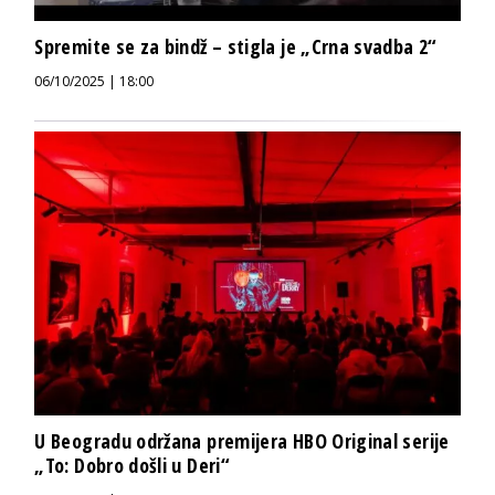
Spremite se za bindž – stigla je „Crna svadba 2“
06/10/2025 | 18:00
U Beogradu održana premijera HBO Original serije
„To: Dobro došli u Deri“