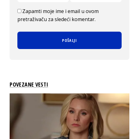
Zapamti moje ime i email u ovom
pretraživaču za sledeći komentar.
POVEZANE VESTI