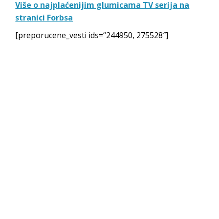
Više o najplaćenijim glumicama TV serija na
stranici Forbsa
[preporucene_vesti ids=“244950, 275528″]