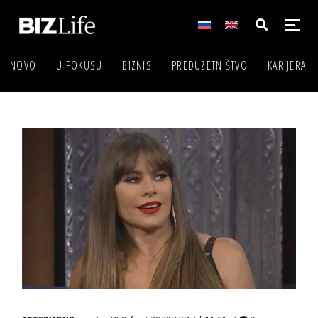
NOVO
U FOKUSU
BIZNIS
PREDUZETNIŠTVO
KARIJERA