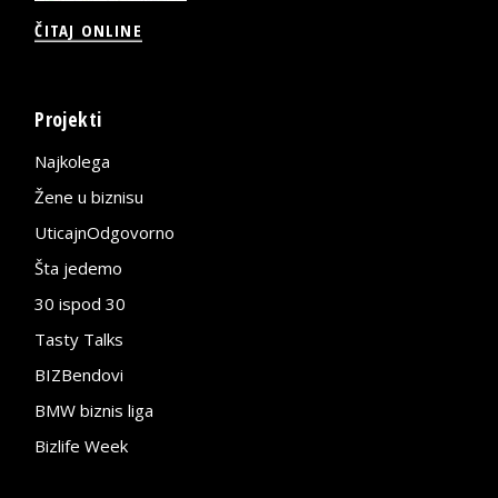
ČITAJ ONLINE
Projekti
Najkolega
Žene u biznisu
UticajnOdgovorno
Šta jedemo
30 ispod 30
Tasty Talks
BIZBendovi
BMW biznis liga
Bizlife Week