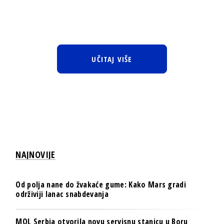
UČITAJ VIŠE
NAJNOVIJE
Od polja nane do žvakaće gume: Kako Mars gradi
održiviji lanac snabdevanja
MOL Serbia otvorila novu servisnu stanicu u Boru