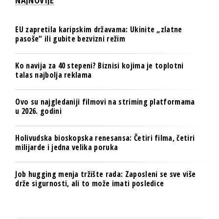
EU zapretila karipskim državama: Ukinite „zlatne
pasoše“ ili gubite bezvizni režim
Ko navija za 40 stepeni? Biznisi kojima je toplotni
talas najbolja reklama
Ovo su najgledaniji filmovi na striming platformama
u 2026. godini
Holivudska bioskopska renesansa: Četiri filma, četiri
milijarde i jedna velika poruka
Job hugging menja tržište rada: Zaposleni se sve više
drže sigurnosti, ali to može imati posledice