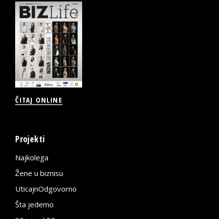
ČITAJ ONLINE
Projekti
Najkolega
Žene u biznisu
UticajnOdgovorno
Šta jedemo