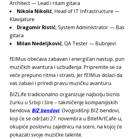
Architect — Lead i ritam gitara
Nikola Nikolić
, Head of IT Infrastructure —
Klavijature
Dragomir Ristić
, System Administrator — Bas
gitara
Milan Nedeljković
, QA Tester — Bubnjevi
fEIMus obećava zabavan i energičan nastup, pun
muzičkih avantura i uzbuđenja. Pripremite se za
veče prepuno ritma i strasti, jer fEIMus dolazi da
vas zabavi i priredi pravu muzičku avanturu.
BIZLife tradicionalno organizuje najbolju biznis
žurku u Srbiji i šire – takmičenje kompanijiskih
bendova:
BIZ bendovi
.
Ovogodišnji BIZ bendovi,
koji će se održati 27. novembra u BitefArtCafe-u,
okupiće poslovnu zajednicu na sceni, na kojoj će
pokazati svoje muzičke talente.