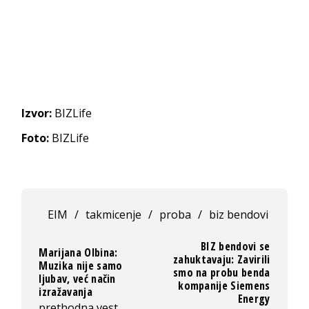
Izvor:
BIZLife
Foto:
BIZLife
EIM
/
takmicenje
/
proba
/
biz bendovi
BIZ bendovi se
Marijana Olbina:
zahuktavaju: Zavirili
Muzika nije samo
smo na probu benda
ljubav, već način
kompanije Siemens
izražavanja
Energy
prethodna vest