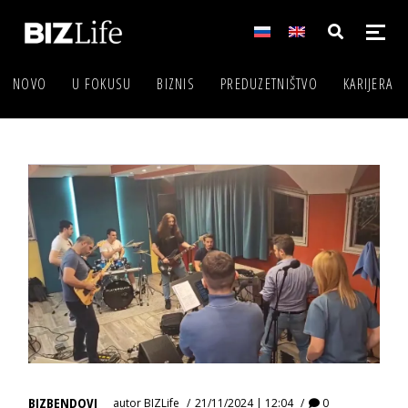
NOVO
U FOKUSU
BIZNIS
PREDUZETNIŠTVO
KARIJERA
BIZBENDOVI
autor
BIZLife
21/11/2024 | 12:04
0