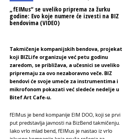
„fEIMus“ se uveliko priprema za žurku
godine: Evo koje numere će izvesti na BIZ
bendovima (VIDEO)
Takmičenje kompanijskih bendova, projekat
koji BIZLife organizuje već petu godinu
zaredom, se približava, a učesnici se uveliko
pripremaju za ovo nezaboravno veče. BIZ
bendovi će svoje umeće za instrumentima i
mikrofonom pokazati već sledeće nedelje u
Bitef Art Cafe-u.
fEIMus je bend kompanije EIM DOO, koji se prvi
put predstavlja javnosti na BizBend takmičenju.
Iako vrlo mlad bend, fEIMus je nastao iz vrlo
iskusne kompanije koja pruža rešenja za