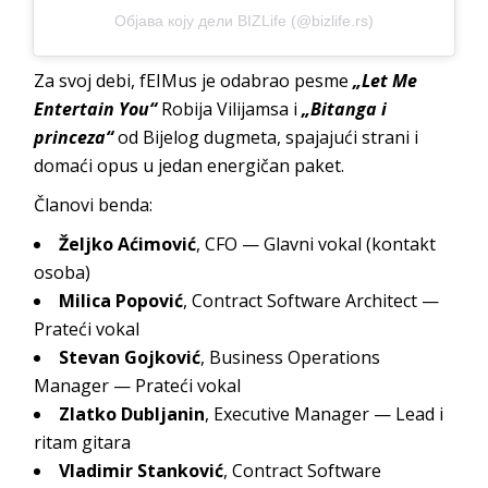
Објава коју дели BIZLife (@bizlife.rs)
Za svoj debi, fEIMus je odabrao pesme
„Let Me
Entertain You“
Robija Vilijamsa i
„Bitanga i
princeza“
od Bijelog dugmeta, spajajući strani i
domaći opus u jedan energičan paket.
Članovi benda:
Željko Aćimović
, CFO — Glavni vokal (kontakt
osoba)
Milica Popović
, Contract Software Architect —
Prateći vokal
Stevan Gojković
, Business Operations
Manager — Prateći vokal
Zlatko Dubljanin
, Executive Manager — Lead i
ritam gitara
Vladimir Stanković
, Contract Software