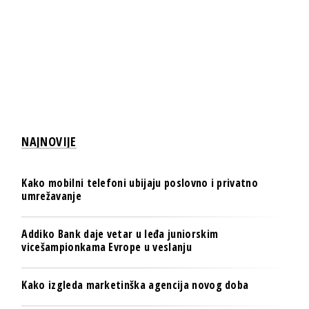
NAJNOVIJE
Kako mobilni telefoni ubijaju poslovno i privatno
umrežavanje
Addiko Bank daje vetar u leđa juniorskim
vicešampionkama Evrope u veslanju
Kako izgleda marketinška agencija novog doba