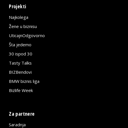
Projekti
Najkolega
Žene u biznisu
UticajnOdgovorno
Šta jedemo
30 ispod 30
Tasty Talks
BIZBendovi
BMW biznis liga
Bizlife Week
Za partnere
Saradnja