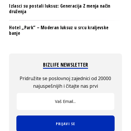
Izlasci su postali luksuz: Generacija Z menja način
druženja
Hotel „Park” – Moderan luksuz u srcu kraljevske
banje
BIZLIFE NEWSLETTER
Pridružite se poslovnoj zajednici od 20000
najuspešnijih i čitajte nas prvi
PRIJAVI SE