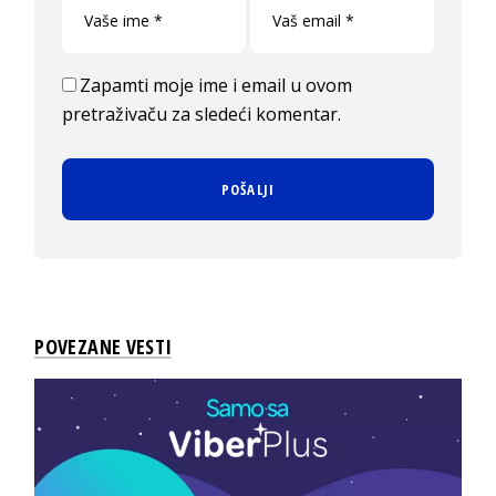
Zapamti moje ime i email u ovom
pretraživaču za sledeći komentar.
POVEZANE VESTI