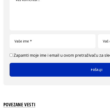
Zapamti moje ime i email u ovom pretraživaču za sl
POVEZANE VESTI