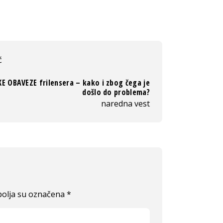
ć
E OBAVEZE frilensera – kako i zbog čega je
došlo do problema?
naredna vest
olja su označena
*