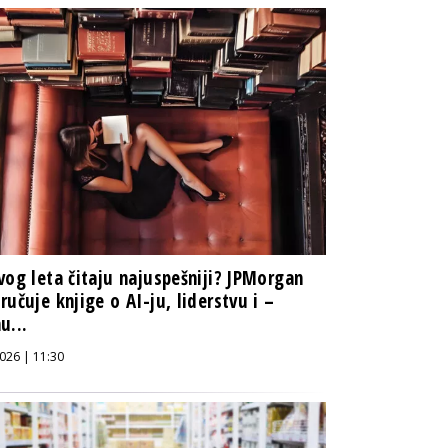
vog leta čitaju najuspešniji? JPMorgan
ručuje knjige o AI-ju, liderstvu i –
u...
026 | 11:30