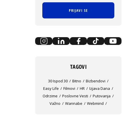
PRIJAVI SE
TAGOVI
30 Ispod 30
Bitno
Bizbendovi
Easy Life
Filmovi
HR
Izjava Dana
Odrzime
Poslovne Vesti
Putovanja
Važno
Wannabe
Webmind