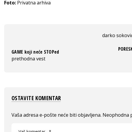
Foto:
Privatna arhiva
darko sokovi
PORESK
GAME koji neće STOPed
prethodna vest
OSTAVITE KOMENTAR
Vaša adresa e-pošte neće biti objavljena.
Neophodna p