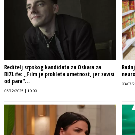
Reditelj srpskog kandidata za Oskara za
Radnj
BIZLife: „Film je prokleta umetnost, jer zavisi
neur
od para“...
03/07/2
06/12/2025 | 10:00