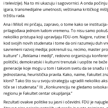
i televizije). Na to mi ukazuju i sagovornici. A onda poči
igara, transmedijalne umetnosti, veštinama kritičkog mišl
tržištu rada.
Ana i Miloš mi pričaju, zapravo, o tome kako se institucija
prilagođava jednom ludom vremenu. To nisu samo pokušaji
nekoliko pristupa koji upravljaju FDU-om. Najpre, rutine: F
kod svojih novih studenata i tome da oni razumeju duh vr
savremeni razvoj medija; pokrenuli su, recimo, master pro
kulture” i „Reklama i mediji”, redovno organizuju konferen
politički, demokratski i kulturni trenutak i uopšte ne bež
generacije koje mogu u tom i takvom svetu da se snađu i s
jednostavna, heuristička pravila. Kako, naime, Fakultet zn
kloni? Tako što su u svoju strategiju ugradili nekoliko aks
tiče se i studenata.” Ili: „Konkurenciju ne gledamo svisoka (i
regionu je Fakultet centar okupljanja.”
Rezultati ovakve politike su jasni i očevidni. FDU je najugled