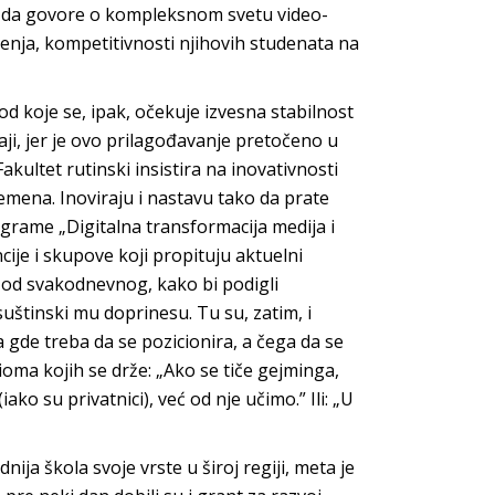
nju da govore o kompleksnom svetu video-
jenja, kompetitivnosti njihovih studenata na
 od koje se, ipak, očekuje izvesna stabilnost
, jer je ovo prilagođavanje pretočeno u
akultet rutinski insistira na inovativnosti
emena. Inoviraju i nastavu tako da prate
grame „Digitalna transformacija medija i
cije i skupove koji propituju aktuelni
e od svakodnevnog, kako bi podigli
uštinski mu doprinesu. Tu su, zatim, i
a gde treba da se pozicionira, a čega da se
ioma kojih se drže: „Ako se tiče gejminga,
ako su privatnici), već od nje učimo.” Ili: „U
nija škola svoje vrste u široj regiji, meta je