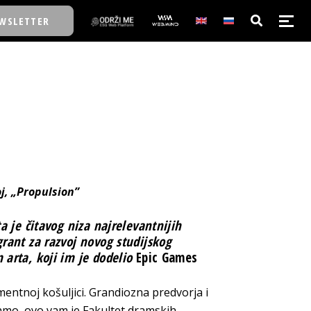
WSLETTER
E/SCHOOL
E/SCHOOL
A
oj, „Propulsion”
A
ta je čitavog niza najrelevantnijih
grant za razvoj novog studijskog
 arta, koji im je dodelio
Epic Games
mentnoj košuljici. Grandiozna predvorja i
i tamo, ovo vam je Fakultet dramskih