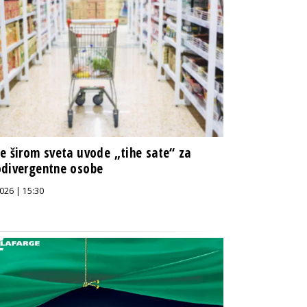
e širom sveta uvode „tihe sate“ za
odivergentne osobe
026 | 15:30