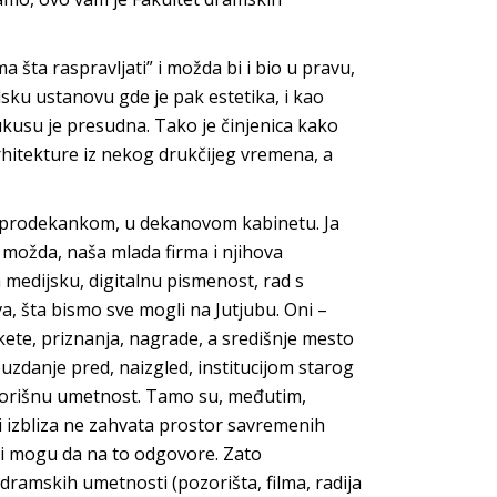
ta raspravljati” i možda bi i bio u pravu,
ku ustanovu gde je pak estetika, i kao
kusu je presudna. Tako je činjenica kako
hitekture iz nekog drukčijeg vremena, a
, prodekankom, u dekanovom kabinetu. Ja
, možda, naša mlada firma i njihova
edijsku, digitalnu pismenost, rad s
a, šta bismo sve mogli na Jutjubu. Oni –
kete, priznanja, nagrade, a središnje mesto
zdanje pred, naizgled, institucijom starog
zorišnu umetnost. Tamo su, međutim,
i izbliza ne zahvata prostor savremenih
upi mogu da na to odgovore. Zato
dramskih umetnosti (pozorišta, filma, radija