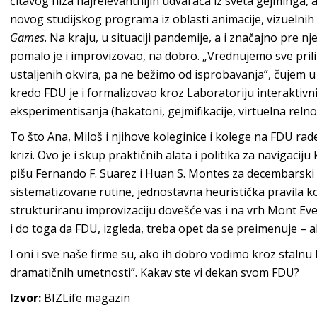
čitavog niza najrelevantnijih udvarača iz sveta gejminga, a
novog studijskog programa iz oblasti animacije, vizuelnih e
Games
. Na kraju, u situaciji pandemije, a i značajno pre nj
pomalo je i improvizovao, na dobro. „Vrednujemo sve pril
ustaljenih okvira, pa ne bežimo od isprobavanja”, čujem 
kredo FDU je i formalizovao kroz Laboratoriju interaktivn
eksperimentisanja (hakatoni, gejmifikacije, virtuelna relno
To što Ana, Miloš i njihove koleginice i kolege na FDU rad
krizi. Ovo je i skup praktičnih alata i politika za navigacij
pišu Fernando F. Suarez i Huan S. Montes za decembarski
sistematizovane rutine, jednostavna heuristička pravila ko
strukturiranu improvizaciju dovešće vas i na vrh Mont Ev
i do toga da FDU, izgleda, treba opet da se preimenuje – a
I oni i sve naše firme su, ako ih dobro vodimo kroz stalnu 
dramatičnih umetnosti”. Kakav ste vi dekan svom FDU?
Izvor:
BIZLife magazin