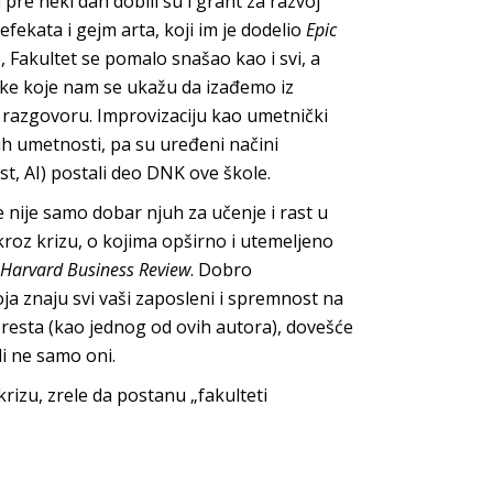
 pre neki dan dobili su i grant za razvoj
fekata i gejm arta, koji im je dodelio
Epic
e, Fakultet se pomalo snašao kao i svi, a
ike koje nam se ukažu da izađemo iz
u razgovoru. Improvizaciju kao umetnički
ih umetnosti, pa su uređeni načini
st, AI) postali deo DNK ove škole.
e nije samo dobar njuh za učenje i rast u
u kroz krizu, o kojima opširno i utemeljeno
Harvard Business Review
. Dobro
ja znaju svi vaši zaposleni i spremnost na
eresta (kao jednog od ovih autora), dovešće
li ne samo oni.
krizu, zrele da postanu „fakulteti