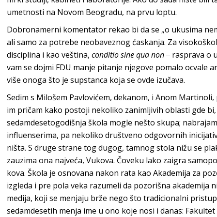
umetnosti na Novom Beogradu, na prvu loptu.
Dobronamerni komentator rekao bi da se „o ukusima nema š
ali samo za potrebe neobaveznog ćaskanja. Za visokoškols
disciplina i kao veština,
conditio sine qua non
‒ rasprava o u
vam se dojmi FDU manje pitanje njegove pomalo ocvale ar
više onoga što je supstanca koja se ovde izučava.
Sedim s Milošem Pavlovićem, dekanom, i Anom Martinoli
im pričam kako postoji nekoliko zanimljivih oblasti gde bi
sedamdesetogodišnja škola mogle nešto skupa; nabrajam m
influenserima, pa nekoliko društveno odgovornih inicijativ
ništa. S druge strane tog dugog, tamnog stola nižu se pla
zauzima ona najveća, Vukova. Čoveku lako zaigra samopou
kova. Škola je osnovana nakon rata kao Akademija za po
izgleda i pre pola veka razumeli da pozorišna akademija n
medija, koji se menjaju brže nego što tradicionalni prist
sedamdesetih menja ime u ono koje nosi i danas: Fakultet 