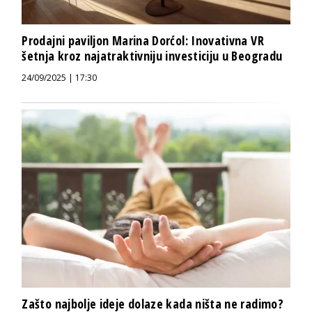
Prodajni paviljon Marina Dorćol: Inovativna VR
šetnja kroz najatraktivniju investiciju u Beogradu
24/09/2025 | 17:30
Zašto najbolje ideje dolaze kada ništa ne radimo?