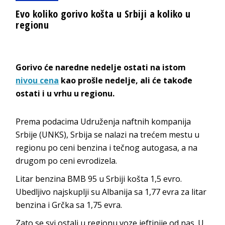
Evo koliko gorivo košta u Srbiji a koliko u
regionu
Gorivo će naredne nedelje ostati na istom
nivou cena
kao prošle nedelje, ali će takođe
ostati i u vrhu u regionu.
Prema podacima Udruženja naftnih kompanija
Srbije (UNKS), Srbija se nalazi na trećem mestu u
regionu po ceni benzina i tečnog autogasa, a na
drugom po ceni evrodizela.
Litar benzina BMB 95 u Srbiji košta 1,5 evro.
Ubedljivo najskuplji su Albanija sa 1,77 evra za litar
benzina i Grčka sa 1,75 evra.
Zato se svi ostali u regionu voze jeftinije od nas. U