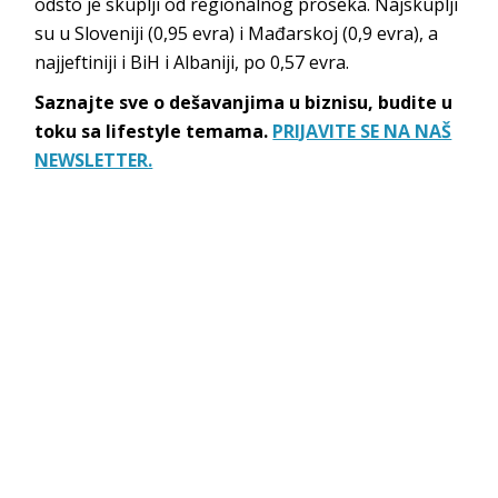
odsto je skuplji od regionalnog proseka. Najskuplji
su u Sloveniji (0,95 evra) i Mađarskoj (0,9 evra), a
najjeftiniji i BiH i Albaniji, po 0,57 evra.
Saznajte sve o dešavanjima u biznisu, budite u
toku sa lifestyle temama.
PRIJAVITE SE NA NAŠ
NEWSLETTER.