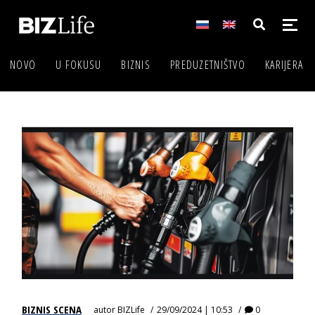
NOVO
U FOKUSU
BIZNIS
PREDUZETNIŠTVO
KARIJERA
BIZNIS SCENA
autor
BIZLife
29/09/2024 | 10:53
0