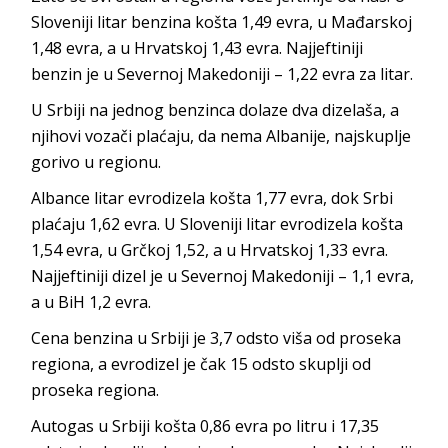
Sloveniji litar benzina košta 1,49 evra, u Mađarskoj
1,48 evra, a u Hrvatskoj 1,43 evra. Najjeftiniji
benzin je u Severnoj Makedoniji – 1,22 evra za litar.
U Srbiji na jednog benzinca dolaze dva dizelaša, a
njihovi vozači plaćaju, da nema Albanije, najskuplje
gorivo u regionu.
Albance litar evrodizela košta 1,77 evra, dok Srbi
plaćaju 1,62 evra. U Sloveniji litar evrodizela košta
1,54 evra, u Grčkoj 1,52, a u Hrvatskoj 1,33 evra.
Najjeftiniji dizel je u Severnoj Makedoniji – 1,1 evra,
a u BiH 1,2 evra.
Cena benzina u Srbiji je 3,7 odsto viša od proseka
regiona, a evrodizel je čak 15 odsto skuplji od
proseka regiona.
Autogas u Srbiji košta 0,86 evra po litru i 17,35