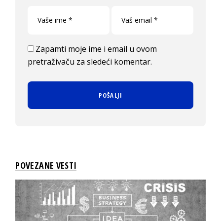
Zapamti moje ime i email u ovom
pretraživaču za sledeći komentar.
POVEZANE VESTI