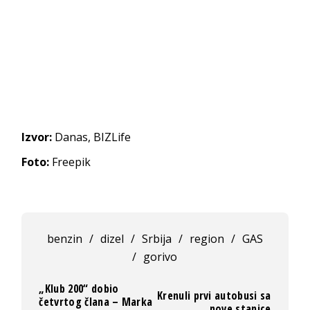
Izvor:
Danas, BIZLife
Foto:
Freepik
benzin
/
dizel
/
Srbija
/
region
/
GAS
/
gorivo
„Klub 200“ dobio
Krenuli prvi autobusi sa
četvrtog člana – Marka
nove stanice