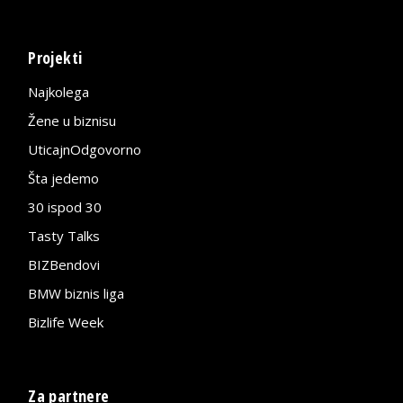
Projekti
Najkolega
Žene u biznisu
UticajnOdgovorno
Šta jedemo
30 ispod 30
Tasty Talks
BIZBendovi
BMW biznis liga
Bizlife Week
Za partnere