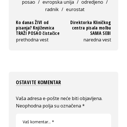
posao
/
evropska unija
/
odredjeno
/
radnik
/
eurostat
Ko danas ŽIVI od
Direktorka Kliničkog
pisanja? Književnica
centra pisala molbu
TRAŽI POSAO čistačice
SAMA SEBI
prethodna vest
naredna vest
OSTAVITE KOMENTAR
Vaša adresa e-pošte neće biti objavljena.
Neophodna polja su označena
*