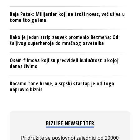
Baja Patak: Milijarder koji ne troši novac, već uživa u
tome što ga ima
Kako je jedan strip zauvek promenio Betmena: Od
šaljivog superheroja do mračnog osvetnika
Osam filmova koji su predvideli budućnost u kojoj
danas živimo
Bacamo tone hrane, a srpski startap je od toga
napravio biznis
BIZLIFE NEWSLETTER
Pridružite se poslovnoj zajednici od 20000