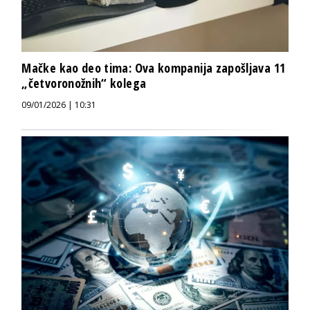
Mačke kao deo tima: Ova kompanija zapošljava 11
„četvoronožnih“ kolega
09/01/2026 | 10:31