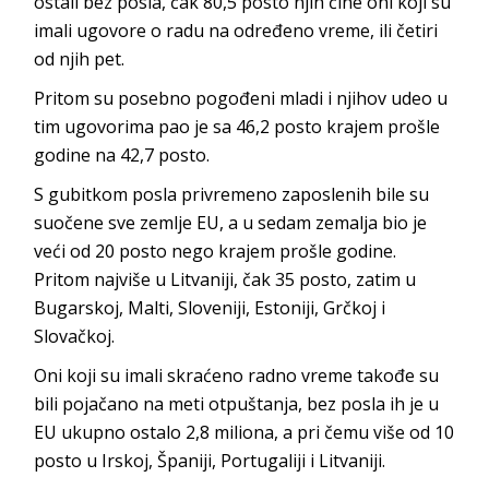
ostali bez posla, čak 80,5 posto njih čine oni koji su
imali ugovore o radu na određeno vreme, ili četiri
od njih pet.
Pritom su posebno pogođeni mladi i njihov udeo u
tim ugovorima pao je sa 46,2 posto krajem prošle
godine na 42,7 posto.
S gubitkom posla privremeno zaposlenih bile su
suočene sve zemlje EU, a u sedam zemalja bio je
veći od 20 posto nego krajem prošle godine.
Pritom najviše u Litvaniji, čak 35 posto, zatim u
Bugarskoj, Malti, Sloveniji, Estoniji, Grčkoj i
Slovačkoj.
Oni koji su imali skraćeno radno vreme takođe su
bili pojačano na meti otpuštanja, bez posla ih je u
EU ukupno ostalo 2,8 miliona, a pri čemu više od 10
posto u Irskoj, Španiji, Portugaliji i Litvaniji.