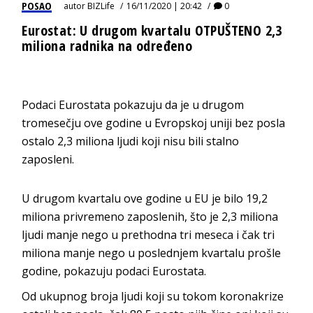
POSAO
autor
BIZLife
16/11/2020 | 20:42
0
Eurostat: U drugom kvartalu OTPUŠTENO 2,3
miliona radnika na određeno
Podaci Eurostata pokazuju da je u drugom
tromesečju ove godine u Evropskoj uniji bez posla
ostalo 2,3 miliona ljudi koji nisu bili stalno
zaposleni.
U drugom kvartalu ove godine u EU je bilo 19,2
miliona privremeno zaposlenih, što je 2,3 miliona
ljudi manje nego u prethodna tri meseca i čak tri
miliona manje nego u poslednjem kvartalu prošle
godine, pokazuju podaci Eurostata.
Od ukupnog broja ljudi koji su tokom koronakrize