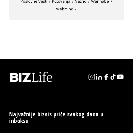
Poslovne Vesti
Putovanja
Važno
Wannabe
Webmind
Najvažnije biznis priče svakog dana u
inboksu