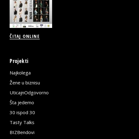
ČITAJ ONLINE
Projekti
Najkolega
Žene u biznisu
UticajnOdgovorno
Šta jedemo
30 ispod 30
Tasty Talks
BIZBendovi