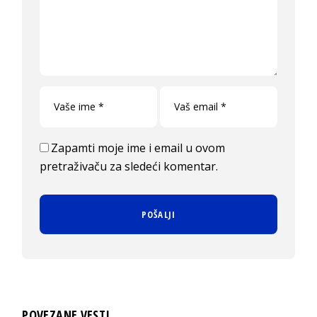
Zapamti moje ime i email u ovom
pretraživaču za sledeći komentar.
POVEZANE VESTI