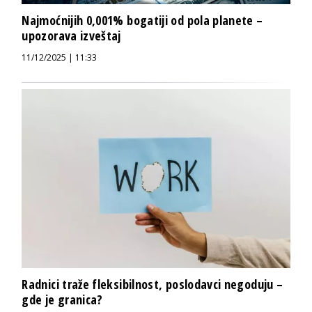
Najmoćnijih 0,001% bogatiji od pola planete –
upozorava izveštaj
11/12/2025 | 11:33
Radnici traže fleksibilnost, poslodavci negoduju –
gde je granica?