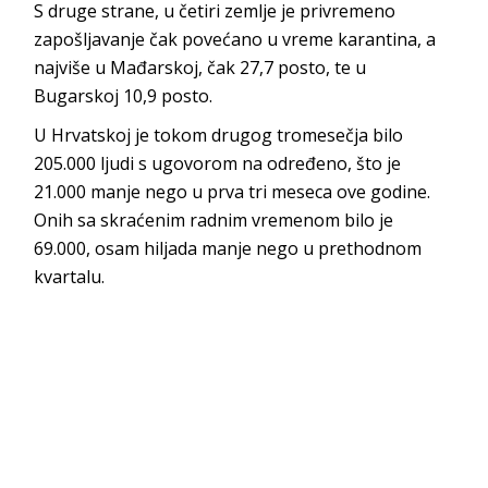
S druge strane, u četiri zemlje je privremeno
zapošljavanje čak povećano u vreme karantina, a
najviše u Mađarskoj, čak 27,7 posto, te u
Bugarskoj 10,9 posto.
U Hrvatskoj je tokom drugog tromesečja bilo
205.000 ljudi s ugovorom na određeno, što je
21.000 manje nego u prva tri meseca ove godine.
Onih sa skraćenim radnim vremenom bilo je
69.000, osam hiljada manje nego u prethodnom
kvartalu.