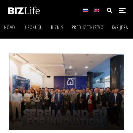
NOVO
U FOKUSU
BIZNIS
PREDUZETNIŠTVO
KARIJERA