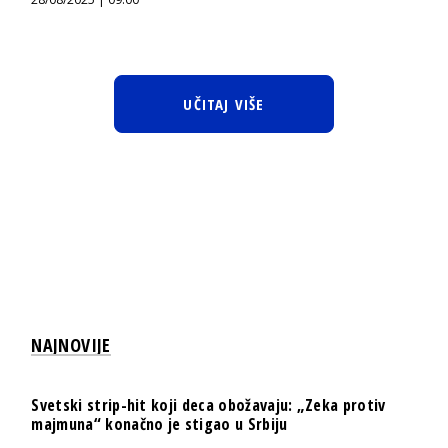
UČITAJ VIŠE
NAJNOVIJE
Svetski strip-hit koji deca obožavaju: „Zeka protiv
majmuna“ konačno je stigao u Srbiju