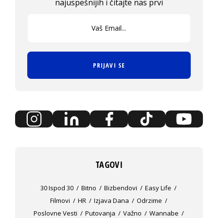
najuspešnijih i čitajte nas prvi
PRIJAVI SE
TAGOVI
30 Ispod 30
Bitno
Bizbendovi
Easy Life
Filmovi
HR
Izjava Dana
Odrzime
Poslovne Vesti
Putovanja
Važno
Wannabe