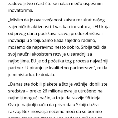
zadovoljstvo i čast što se nalazi među uspešnim
inovatorima.
„Mislim da je ova svečanost zaista rezultat našeg
zajedničkih aktivnosti. I vas kao inovatora, i EU koja
od prvog dana podržava razvoj preduzetništva i
inovacija u Srbiji. Samo kada zajedno radimo,
možemo da napravimo nešto dobro. Srbija teži da
svoj naučni ekosistem razvije u saradnji sa
najboljima, EU je od početka tog procesa najvažniji
partner. U pitanju je kvalitetno partnerstvo“, rekla
je ministarka, te dodala:
„Danas ste dobili plakete a što je važnije, dobili ste
sredstva – preko 26 miliona evra je utrošeno na
najbolji mogući način, a to je da razvije 96 ideja.
Ovo je najbolji način da privreda u Srbiji doživi
razvoj. Bez inovacija nećemo moći da se borimo