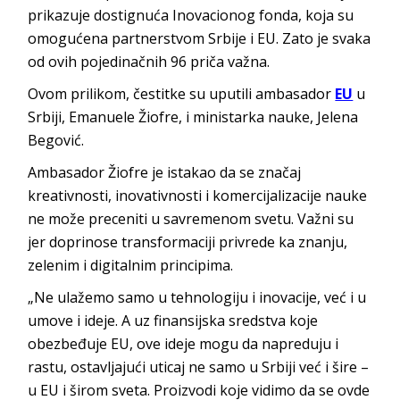
prikazuje dostignuća Inovacionog fonda, koja su
omogućena partnerstvom Srbije i EU. Zato je svaka
od ovih pojedinačnih 96 priča važna.
Ovom prilikom, čestitke su uputili ambasador
EU
u
Srbiji, Emanuele Žiofre, i ministarka nauke, Jelena
Begović.
Ambasador Žiofre je istakao da se značaj
kreativnosti, inovativnosti i komercijalizacije nauke
ne može preceniti u savremenom svetu. Važni su
jer doprinose transformaciji privrede ka znanju,
zelenim i digitalnim principima.
„Ne ulažemo samo u tehnologiju i inovacije, već i u
umove i ideje. A uz finansijska sredstva koje
obezbeđuje EU, ove ideje mogu da napreduju i
rastu, ostavljajući uticaj ne samo u Srbiji već i šire –
u EU i širom sveta. Proizvodi koje vidimo da se ovde