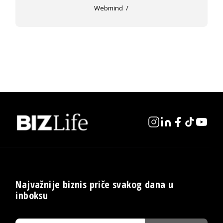
Webmind
Najvažnije biznis priče svakog dana u
inboksu