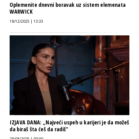
Oplemenite dnevni boravak uz sistem elemenata
WARWICK
18/12/2025 | 13:33
IZJAVA DANA: „Najveći uspeh u karijeri je da možeš
da biraš šta ćeš da radiš“
28/08/2025 | 09:00