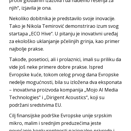
protiv globalnih izazova i da nađemo rešenja za
njih“, izjavila je ona.
Nekoliko dobitnika je predstavilo svoje inovacije.
Tako je Nikola Temirović demonstrirao izum svog
startapa „ECO Hive“. U pitanju je inovativni uređaj
za ekološko uklanjanje pčelinjih grinja, kao primer
najbolje prakse.
Takođe, posetioci, ali i prolaznici, imali su priliku da
vide još neke primere dobre prakse. Ispred
Evropske kuće, tokom celog prvog dana Evropske
nedelje mogućnosti, bila su izložena dva eksponata
– inovativna proizvoda kompanija „Mojo AI Media
Technologies“ i „Dirigent Acoustics“, koji su
podržani sredstvima EU.
Cilj finansijske podrške Evropske unije srpskim
mikro, malim i srednjim preduzećima jeste
povećanje konkurentnosti nacionalne privrede i