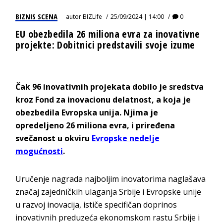
BIZNIS SCENA
autor
BIZLife
25/09/2024 | 14:00
0
EU obezbedila 26 miliona evra za inovativne
projekte: Dobitnici predstavili svoje izume
Čak 96 inovativnih projekata dobilo je sredstva
kroz Fond za inovacionu delatnost, a koja je
obezbedila Evropska unija. Njima je
opredeljeno 26 miliona evra, i priređena
svečanost u okviru
Evropske nedelje
mogućnosti
.
Uručenje nagrada najboljim inovatorima naglašava
značaj zajedničkih ulaganja Srbije i Evropske unije
u razvoj inovacija, ističe specifičan doprinos
inovativnih preduzeća ekonomskom rastu Srbije i