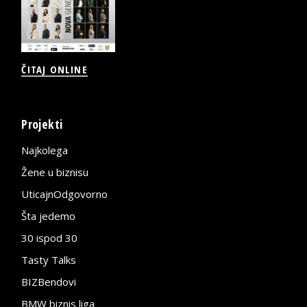
ČITAJ ONLINE
Projekti
Najkolega
Žene u biznisu
UticajnOdgovorno
Šta jedemo
30 ispod 30
Tasty Talks
BIZBendovi
BMW biznis liga