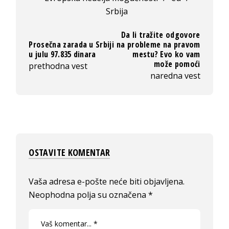
Srbija
Da li tražite odgovore
Prosečna zarada u Srbiji
na probleme na pravom
u julu 97.835 dinara
mestu? Evo ko vam
može pomoći
prethodna vest
naredna vest
OSTAVITE KOMENTAR
Vaša adresa e-pošte neće biti objavljena.
Neophodna polja su označena
*