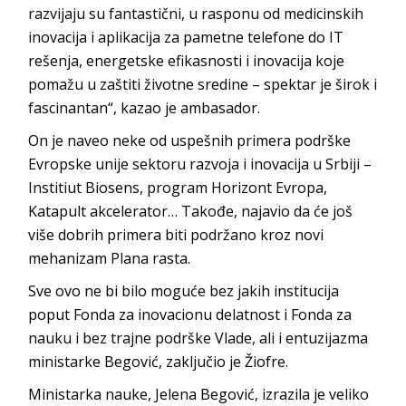
razvijaju su fantastični, u rasponu od medicinskih
inovacija i aplikacija za pametne telefone do IT
rešenja, energetske efikasnosti i inovacija koje
pomažu u zaštiti životne sredine – spektar je širok i
fascinantan“, kazao je ambasador.
On je naveo neke od uspešnih primera podrške
Evropske unije sektoru razvoja i inovacija u Srbiji –
Institiut Biosens, program Horizont Evropa,
Katapult akcelerator… Takođe, najavio da će još
više dobrih primera biti podržano kroz novi
mehanizam Plana rasta.
Sve ovo ne bi bilo moguće bez jakih institucija
poput Fonda za inovacionu delatnost i Fonda za
nauku i bez trajne podrške Vlade, ali i entuzijazma
ministarke Begović, zaključio je Žiofre.
Ministarka nauke, Jelena Begović, izrazila je veliko