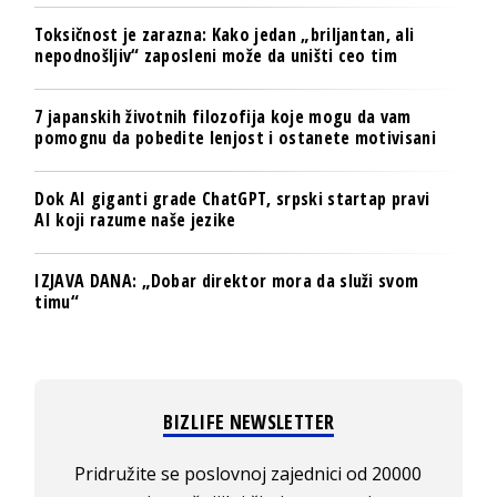
Toksičnost je zarazna: Kako jedan „briljantan, ali
nepodnošljiv“ zaposleni može da uništi ceo tim
7 japanskih životnih filozofija koje mogu da vam
pomognu da pobedite lenjost i ostanete motivisani
Dok AI giganti grade ChatGPT, srpski startap pravi
AI koji razume naše jezike
IZJAVA DANA: „Dobar direktor mora da služi svom
timu“
BIZLIFE NEWSLETTER
Pridružite se poslovnoj zajednici od 20000