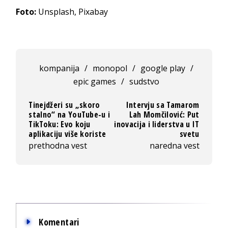
Foto:
Unsplash, Pixabay
kompanija
/
monopol
/
google play
/
epic games
/
sudstvo
Tinejdžeri su „skoro
Intervju sa Tamarom
stalno“ na YouTube-u i
Lah Momčilović: Put
TikToku: Evo koju
inovacija i liderstva u IT
aplikaciju više koriste
svetu
prethodna vest
naredna vest
Komentari