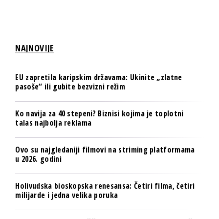
NAJNOVIJE
EU zapretila karipskim državama: Ukinite „zlatne
pasoše“ ili gubite bezvizni režim
Ko navija za 40 stepeni? Biznisi kojima je toplotni
talas najbolja reklama
Ovo su najgledaniji filmovi na striming platformama
u 2026. godini
Holivudska bioskopska renesansa: Četiri filma, četiri
milijarde i jedna velika poruka