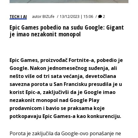
TECH I AI
autor
BIZLife
13/12/2023 | 15:06
2
Epic Games pobedio na sudu Google: Gigant
je imao nezakonit monopol
Epic Games, proizvođač Fortnite-a, pobedio je
Google. Nakon jednomesečnog suđenja, ali
nešto više od tri sata većanja, devetočlana
savezna porota u San Francisku presudila je u
korist Epic-a, zaključivši da je Google imao
nezakonit monopol nad Google Play
prodavnicom i bavio se praksama koje
potkopavaju Epic Games-a kao konkurenciju.
Porota je zaključila da Google-ovo ponašanje ne