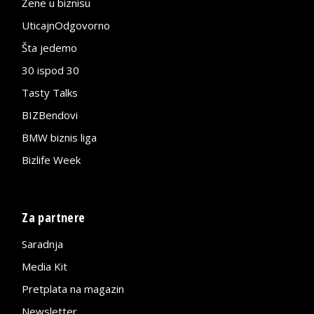
Žene u biznisu
UticajnOdgovorno
Šta jedemo
30 ispod 30
Tasty Talks
BIZBendovi
BMW biznis liga
Bizlife Week
Za partnere
Saradnja
Media Kit
Pretplata na magazin
Newsletter