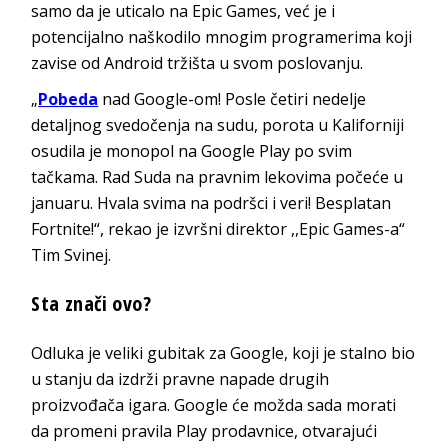
samo da je uticalo na Epic Games, već je i
potencijalno naškodilo mnogim programerima koji
zavise od Android tržišta u svom poslovanju.
„
Pobeda
nad Google-om! Posle četiri nedelje
detaljnog svedočenja na sudu, porota u Kaliforniji
osudila je monopol na Google Play po svim
tačkama. Rad Suda na pravnim lekovima počeće u
januaru. Hvala svima na podršci i veri! Besplatan
Fortnite!“, rekao je izvršni direktor ,,Epic Games-a“
Tim Svinej.
Sta znači ovo?
Odluka je veliki gubitak za Google, koji je stalno bio
u stanju da izdrži pravne napade drugih
proizvođača igara. Google će možda sada morati
da promeni pravila Play prodavnice, otvarajući