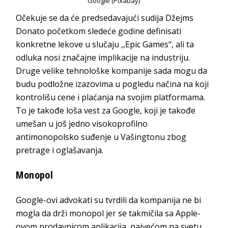
Google (Pixabay)
Očekuje se da će predsedavajući sudija Džejms
Donato početkom sledeće godine definisati
konkretne lekove u slučaju ,,Epic Games“, ali ta
odluka nosi značajne implikacije na industriju.
Druge velike tehnološke kompanije sada mogu da
budu podložne izazovima u pogledu načina na koji
kontrolišu cene i plaćanja na svojim platformama.
To je takođe loša vest za Google, koji je takođe
umešan u još jedno visokoprofilno
antimonopolsko suđenje u Vašingtonu zbog
pretrage i oglašavanja.
Monopol
Google-ovi advokati su tvrdili da kompanija ne bi
mogla da drži monopol jer se takmičila sa Apple-
ovom prodavnicom aplikacija, najvećom na svetu.