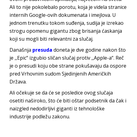
Ali to nije pokolebalo porotu, koja je videla stranice
internih Google-ovih dokumenata i imejlova. U
jednom trenutku tokom suđenja, sudija je izrekao
strogu opomenu gigantu zbog brisanja ćaskanja
koji su mogli biti relevantni za slučaj.
Današnja
presuda
doneta je dve godine nakon što
je ,,Epic“ izgubio sličan slučaj protiv ,,Apple-a“. Reč
je o presudi koju obe strane pokušavaju da ospore
pred Vrhovnim sudom Sjedinjenih Američkih
Država.
Ali očekuje se da će se posledice ovog slučaja
osetiti naširoko, što će biti oštar podsetnik da čak i
naizgled nedodirljivi giganti iz tehnološke
industrije podležu zakonu.