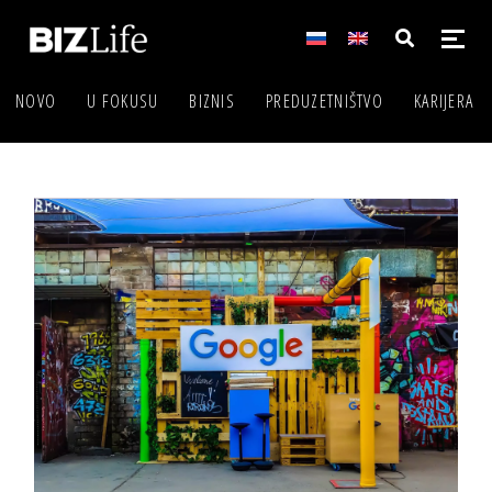
NOVO
U FOKUSU
BIZNIS
PREDUZETNIŠTVO
KARIJERA