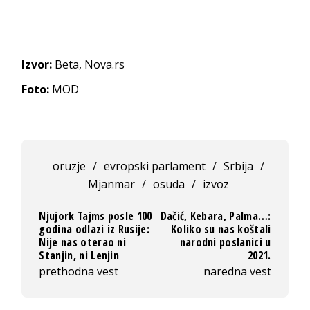
Izvor:
Beta, Nova.rs
Foto:
MOD
oruzje
/
evropski parlament
/
Srbija
/
Mjanmar
/
osuda
/
izvoz
Njujork Tajms posle 100
Dačić, Kebara, Palma…:
godina odlazi iz Rusije:
Koliko su nas koštali
Nije nas oterao ni
narodni poslanici u
Stanjin, ni Lenjin
2021.
prethodna vest
naredna vest