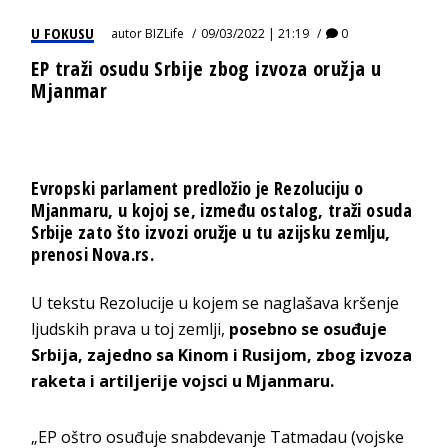
U FOKUSU
autor
BIZLife
09/03/2022 | 21:19
0
EP traži osudu Srbije zbog izvoza oružja u
Mjanmar
Evropski parlament predložio je Rezoluciju o
Mjanmaru, u kojoj se, između ostalog, traži osuda
Srbije zato što izvozi oružje u tu azijsku zemlju,
prenosi Nova.rs.
U tekstu Rezolucije u kojem se naglašava kršenje
ljudskih prava u toj zemlji,
posebno se osuđuje
Srbija, zajedno sa Kinom i Rusijom, zbog izvoza
raketa i artiljerije vojsci u Mjanmaru.
„EP oštro osuđuje snabdevanje Tatmadau (vojske