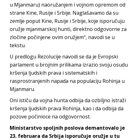
u Mjanmaru) naoružanjem i vojnom opremom od
strane Кine, Rusije i Srbije. Naglašavamo da su
zemlje poput Kine, Rusije i Srbije, koje isporučuju
oružje mjanmarskoj hunti, direktno odgovorne za
zločine počinjene ovim oružjem“, navodi se u
tekstu.
U predlogu Rezolucije navodi se da je Evropski
parlament u brojnim prilikama izrazio svoju osudu
kršenja ljudskih prava i sistematskih i
rasprostranjenih napada na populaciju Rohinja u
Mjanmaru.
Oni ističu da vojna hunta odbija da ozbiljno istraži
kršenja ljudskih prava Rohinja, kao i da odbija da
pozove počinioce na odgovornost.
Ministarstvo spoljnih poslova demantovalo je
23. februara da Srbija isporučuje oružje u tu