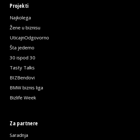
Projekti
Najkolega
Žene u biznisu
UticajnOdgovorno
Šta jedemo
30 ispod 30
Tasty Talks
BIZBendovi
BMW biznis liga
Bizlife Week
Za partnere
Saradnja