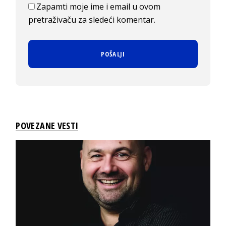
Zapamti moje ime i email u ovom
pretraživaču za sledeći komentar.
POVEZANE VESTI