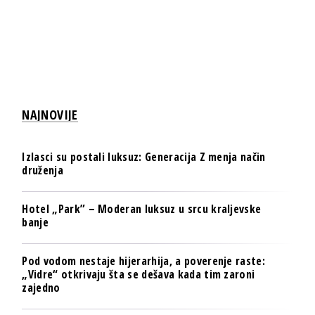
NAJNOVIJE
Izlasci su postali luksuz: Generacija Z menja način
druženja
Hotel „Park” – Moderan luksuz u srcu kraljevske
banje
Pod vodom nestaje hijerarhija, a poverenje raste:
„Vidre“ otkrivaju šta se dešava kada tim zaroni
zajedno