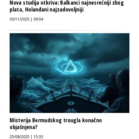
Nova studija otkriva: Balkanci najnesrećniji zbog
plata, Holanđani najzadovoljniji
03/11/2025 | 09:04
Misterija Bermudskog trougla konačno
objašnjena?
25/08/2025 | 15:33