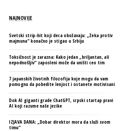
NAJNOVIJE
Svetski strip-hit koji deca obožavaju: „Zeka protiv
majmuna“ konačno je stigao u Srbiju
Toksičnost je zarazna: Kako jedan „briljantan, ali
nepodnošljiv“ zaposleni može da uništi ceo tim
7 japanskih životnih filozofija koje mogu da vam
pomognu da pobedite lenjost i ostanete motivisani
Dok AI giganti grade ChatGPT, srpski startap pravi
AI koji razume naše jezike
IZJAVA DANA: „Dobar direktor mora da služi svom
timu“