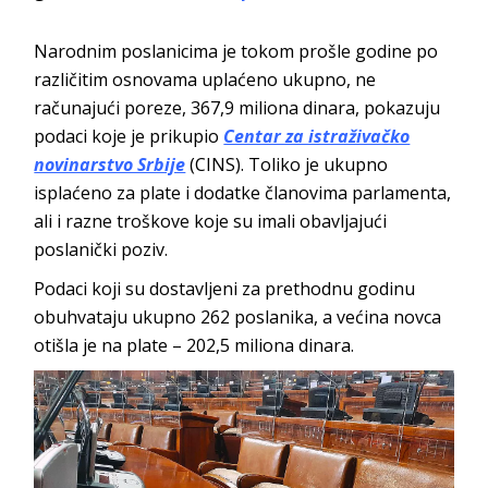
Narodnim poslanicima je tokom prošle godine po
različitim osnovama uplaćeno ukupno, ne
računajući poreze, 367,9 miliona dinara, pokazuju
podaci koje je prikupio
Centar za istraživačko
novinarstvo Srbije
(CINS). Toliko je ukupno
isplaćeno za plate i dodatke članovima parlamenta,
ali i razne troškove koje su imali obavljajući
poslanički poziv.
Podaci koji su dostavljeni za prethodnu godinu
obuhvataju ukupno 262 poslanika, a većina novca
otišla je na plate – 202,5 miliona dinara.