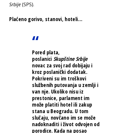
Srbije
(SPS).
Plaćeno gorivo, stanovi, hoteli…
Pored plata,
poslanici
Skupštine Srbije
novac za svoj rad dobijaju i
kroz poslanički dodatak.
Pokriveni su im troškovi
službenih putovanja u zemlji i
van nje. Ukoliko nisu iz
prestonice, parlament im
može platiti hotel ili zakup
stana u Beogradu. U tom
slučaju, novčano im se može
nadoknaditi i život odvojen od
porodice. Kada na posao