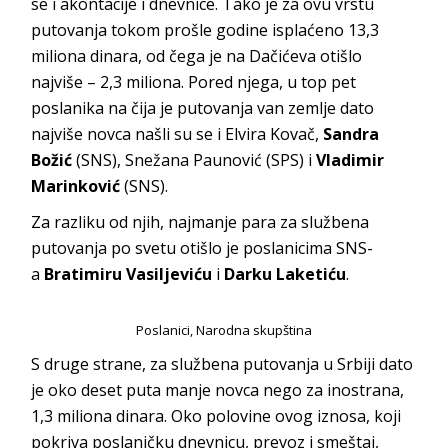
se i akontacije i dnevnice. Tako je za ovu vrstu
putovanja tokom prošle godine isplaćeno 13,3
miliona dinara, od čega je na Dačićeva otišlo
najviše – 2,3 miliona. Pored njega, u top pet
poslanika na čija je putovanja van zemlje dato
najviše novca našli su se i Elvira Kovač,
Sandra
Božić
(SNS), Snežana Paunović (SPS) i
Vladimir
Marinković
(SNS).
Za razliku od njih, najmanje para za službena
putovanja po svetu otišlo je poslanicima SNS-
a
Bratimiru Vasiljeviću
i
Darku Laketiću
.
Poslanici, Narodna skupština
S druge strane, za službena putovanja u Srbiji dato
je oko deset puta manje novca nego za inostrana,
1,3 miliona dinara. Oko polovine ovog iznosa, koji
pokriva poslaničku dnevnicu, prevoz i smeštaj,