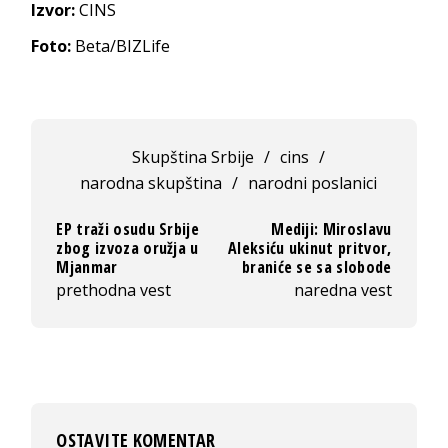
Izvor:
CINS
Foto:
Beta/BIZLife
Skupština Srbije
/
cins
/
narodna skupština
/
narodni poslanici
EP traži osudu Srbije
Mediji: Miroslavu
zbog izvoza oružja u
Aleksiću ukinut pritvor,
Mjanmar
braniće se sa slobode
prethodna vest
naredna vest
OSTAVITE KOMENTAR