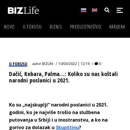
NOVO
U FOKUSU
BIZNIS
PREDUZETNIŠTVO
KARIJERA
U FOKUSU
autor
BIZLife
10/03/2022 | 12:19
0
Dačić, Kebara, Palma…: Koliko su nas koštali
narodni poslanici u 2021.
Ko su „najskuplji“ narodni poslanici u 2021.
godini, ko je najviše trošio na službena
putovanja u Srbiji i u inostranstvu, a ko na
gorivo za dolazak u
Skupštinu
?