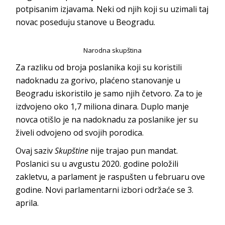
potpisanim izjavama. Neki od njih koji su uzimali taj
novac poseduju stanove u Beogradu.
Narodna skupština
Za razliku od broja poslanika koji su koristili
nadoknadu za gorivo, plaćeno stanovanje u
Beogradu iskoristilo je samo njih četvoro. Za to je
izdvojeno oko 1,7 miliona dinara. Duplo manje
novca otišlo je na nadoknadu za poslanike jer su
živeli odvojeno od svojih porodica.
Ovaj saziv
Skupštine
nije trajao pun mandat.
Poslanici su u avgustu 2020. godine položili
zakletvu, a parlament je raspušten u februaru ove
godine. Novi parlamentarni izbori održaće se 3.
aprila.