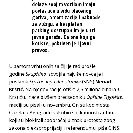
dolaze svojim vozilom imaju
povlastice u vidu plaćenog
goriva, amortizacije i naknade
za vožnju, a besplatan
parking dostupan im je u tri
javne garaže. Za one koji ga
koriste, pokriven je i javni
prevoz.
U samom vrhu onih za čiji je rad prošle
godine
Skupština
izdvojila najviše novca je i
poslanik
Srpske napredne stranke
(SNS)
Nenad
Krstić.
Na njegov rad je otišlo 2,5 miliona dinara. O
Krstiću, inače bivšem predsedniku
Opštine Trgovište
,
mediji su pisali u novembru. On se kod mosta
Gazela u Beogradu sukobio sa demonstrantima
koji su blokirali saobraćaj u znak protesta zbog
zakona o eksproprijaciji i referendumu, piše CINS.