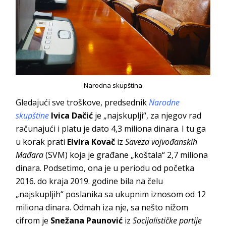
Narodna skupština
Gledajući sve troškove, predsednik
Narodne
s
kupštine
Ivica Dačić
je „najskuplji“, za njegov rad
računajući i platu je dato 4,3 miliona dinara. I tu ga
u korak prati
Elvira Kovač
iz
Saveza vojvođanskih
Mađara
(SVM) koja je građane „koštala“ 2,7 miliona
dinara. Podsetimo, ona je u periodu od početka
2016. do kraja 2019. godine bila na čelu
„najskupljih“ poslanika sa ukupnim iznosom od 12
miliona dinara. Odmah iza nje, sa nešto nižom
cifrom je
Snežana Paunović
iz
Socijalističke partije