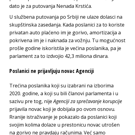
dato je za putovanja Nenada Krstića.
U službena putovanja po Srbiji ne ulaze dolasci na
skupštinska zasedanja. Kada poslanici za to koriste
privatan auto plaćeno im je gorivo, amortizacija a
pokrivena im je i naknada za vožnju. Tu mogućnost
prošle godine iskoristila je većina poslanika, pa je
parlament za to izdvojio 42,3 miliona dinara.
Poslanici ne prijavljuju novac Agenciji
Trećina poslanika koji su izabrani na izborima
2020. godine, a koji su bili članovi parlamenta i u
sazivu pre tog, nije
Agenciji za sprečavanje korupcije
prijavila novac koji je dobijala po ovom osnovu.
Rranije istraživanje je pokazalo da poslanici koji
svojim kolima dolaze u prestonicu novac utrošen
na gorivo ne pravdaju računima. Već samo