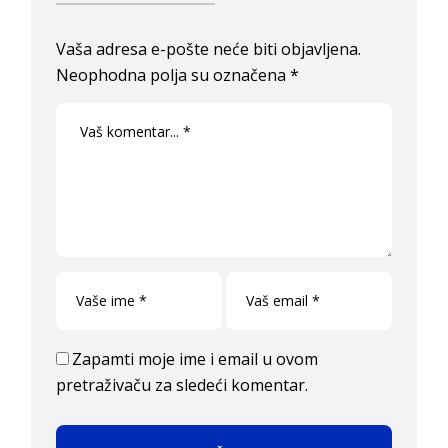
Vaša adresa e-pošte neće biti objavljena.
Neophodna polja su označena
*
Zapamti moje ime i email u ovom
pretraživaču za sledeći komentar.