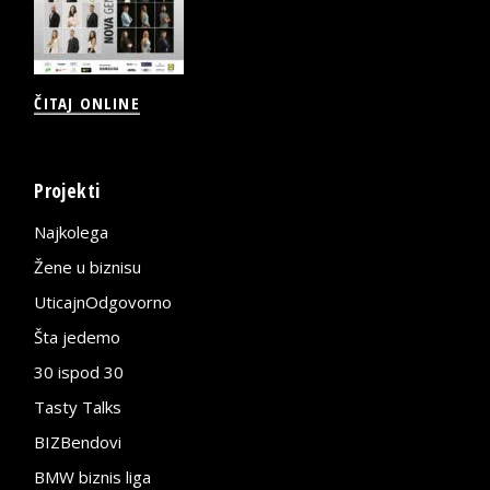
ČITAJ ONLINE
Projekti
Najkolega
Žene u biznisu
UticajnOdgovorno
Šta jedemo
30 ispod 30
Tasty Talks
BIZBendovi
BMW biznis liga