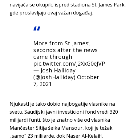
navijača se okupilo ispred stadiona St. James Park,
gde proslavljaju ovaj važan događaj.
More from St James’,
seconds after the news
came through
pic.twitter.com/j2XxG0eJVP
— Josh Halliday
(@JoshHalliday)
October
7, 2021
Njukastl je tako dobio najbogatije vlasnike na
svetu. Saudijski javni investicioni fond vredi 320
milijardi funti, što je znatno više od vlasnika
Mančester Sitija šeika Mansour, koji je težak
„samo“ 23 milijarde, dok Naser Al-Kelaifi,