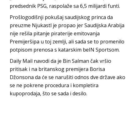
predsednik PSG, raspolaže sa 6,5 milijardi funti.
Prošlogodišnji pokušaj saudijskog princa da
preuzme Njukastl je propao jer Saudijska Arabija
nije rešila pitanje piraterije emitovanja
Premijeršipa u toj zemlji, ali sada se to promenilo
potpisom prenosa s katarskim beIN Sportsom.
Daily Mail navodi da je Bin Salman čak vršio
pritisak i na britanskog premijera Borisa
Džonsona da će se narušiti odnos dve države ako
se ne pokrene procedura i kompletira
kupoprodaja, što se sada i desilo.