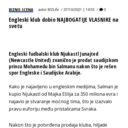
BIZNIS SCENA
autor
BIZLife
07/10/2021 | 19:55
0
Engleski klub dobio NAJBOGATIJE VLASNIKE na
svetu
Engleski fudbalski klub Njukastl Junajted
(Newcastle United) zvanično je prodat saudijskom
princu Mohamedu bin Salmanu nakon što je rešen
spor Engleske i Saudijske Arabije.
Kako je najavljeno u engleskim medijima, Salman je
kupio Njukastl od Majka Ešlija za 350 miliona evra i
najavio je stvaranje moćnog tima, što je izazvalo
pravu euforiju među pristalicama Svraka.
Nakon što je potvrđena prodaja kluba, hiljade