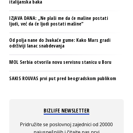
italijanska baka
IZJAVA DANA: „Ne plaši me da će mašine postati
ljudi, već da će ljudi postati mašine“
Od polja nane do žvakaće gume: Kako Mars gradi
održiviji lanac snabdevanja
MOL Serbia otvorila novu servisnu stanicu u Boru
SAKIS ROUVAS prvi put pred beogradskom publikom
BIZLIFE NEWSLETTER
Pridružite se poslovnoj zajednici od 20000
najuspešnijih i čitajte nas prvi