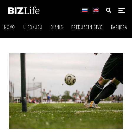
NOVO
U FOKUSU
BIZNIS
PREDUZETNIŠTVO
KARIJERA