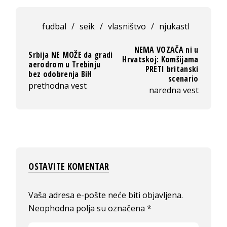
fudbal
/
seik
/
vlasništvo
/
njukastl
NEMA VOZAČA ni u
Srbija NE MOŽE da gradi
Hrvatskoj: Komšijama
aerodrom u Trebinju
PRETI britanski
bez odobrenja BiH
scenario
prethodna vest
naredna vest
OSTAVITE KOMENTAR
Vaša adresa e-pošte neće biti objavljena.
Neophodna polja su označena
*