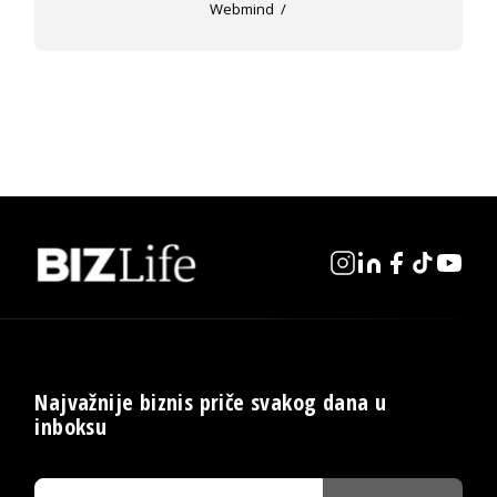
Webmind
Najvažnije biznis priče svakog dana u
inboksu