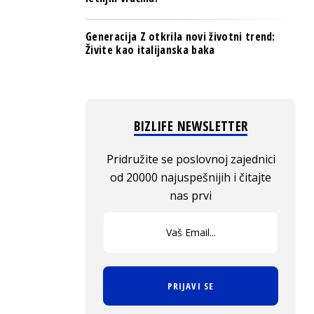
Generacija Z otkrila novi životni trend:
Živite kao italijanska baka
BIZLIFE NEWSLETTER
Pridružite se poslovnoj zajednici
od 20000 najuspešnijih i čitajte
nas prvi
PRIJAVI SE