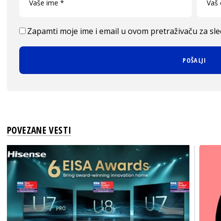
Zapamti moje ime i email u ovom pretraživaču za sl
POVEZANE VESTI