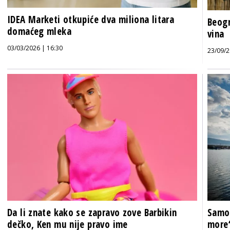
IDEA Marketi otkupiće dva miliona litara
Beogr
domaćeg mleka
vina
03/03/2026 | 16:30
23/09/2
Da li znate kako se zapravo zove Barbikin
Samo 
dečko, Ken mu nije pravo ime
more“