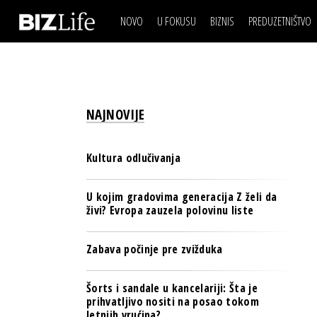
NOVO
U FOKUSU
BIZNIS
PREDUZETNIŠTVO
IZJAVA DANA
BIZNIS SCENA
VIDEO
REAL ESTATE
IZJAVA DANA
BIZNIS SCENA
BREND I KOMUNIKACI
VIDEO
REAL ESTATE
ESG & ENERGY
NAJNOVIJE
BREND I KOMUNIKACI
BANKE
ESG & ENERGY
OSIGURANJE
Kultura odlučivanja
BANKE
TECH I AI
OSIGURANJE
U kojim gradovima generacija Z želi da
BIZNIS & SPORT
živi? Evropa zauzela polovinu liste
TECH I AI
PULS REGIONA
BIZNIS & SPORT
Zabava počinje pre zvižduka
NOVO NA RAFU
PULS REGIONA
Šorts i sandale u kancelariji: Šta je
NOVO NA RAFU
prihvatljivo nositi na posao tokom
letnjih vrućina?