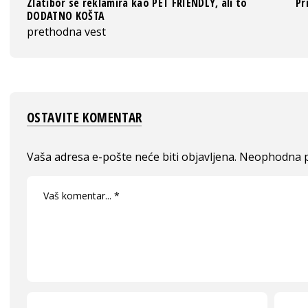
Zlatibor se reklamira kao PET FRIENDLY, ali to
Pr
DODATNO KOŠTA
prethodna vest
OSTAVITE KOMENTAR
Vaša adresa e-pošte neće biti objavljena.
Neophodna p