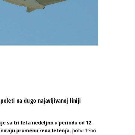
a
oleti na dugo najavljivanoj liniji
je sa tri leta nedeljno u periodu od 12.
laniraju promenu reda letenja
, potvrđeno