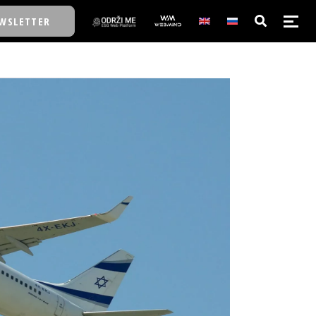
WSLETTER
E/SCHOOL
E/SCHOOL
A
A