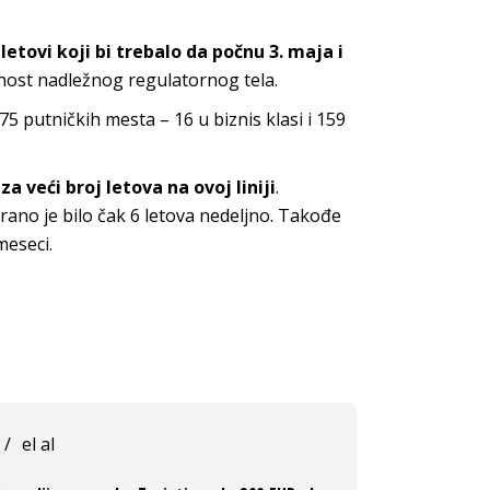
etovi koji bi trebalo da počnu 3. maja i
nost nadležnog regulatornog tela.
175 putničkih mesta – 16 u biznis klasi i 159
za veći broj letova na ovoj liniji
.
nirano je bilo čak 6 letova nedeljno. Takođe
meseci.
/
el al