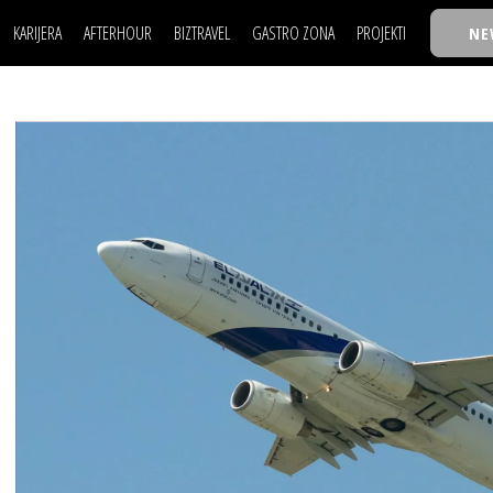
KARIJERA
AFTERHOUR
BIZTRAVEL
GASTRO ZONA
PROJEKTI
NE
POSAO
FILM I SCENA
NAJKOLEGA
LJUDI (HR)
KNJIGE
TASTY TALKS
POSAO
FILM I SCENA
NAJKOLEGA
JE
MOJ UGAO
AUTO SVET
30 ISPOD 30
LJUDI (HR)
KNJIGE
TASTY TALKS
USAVRŠAVANJE
STIL
BACK TO OFFIC
JE
MOJ UGAO
AUTO SVET
30 ISPOD 30
KNOW-HOW
WELLBEING
BIZBENDOVI
USAVRŠAVANJE
STIL
BACK TO OFFIC
BIZKOLEGIJUM
KNOW-HOW
WELLBEING
BIZBENDOVI
BMW BIZNIS LIG
BIZKOLEGIJUM
BIZLIFE WEEK
BMW BIZNIS LIG
IZJAVA GODINE
BIZLIFE WEEK
IZJAVA GODINE