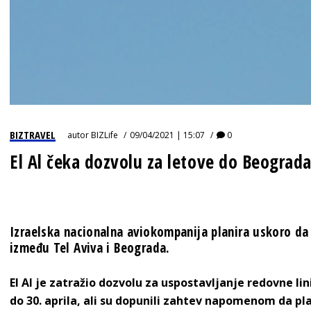
BIZTRAVEL
autor
BIZLife
09/04/2021 | 15:07
0
El Al čeka dozvolu za letove do Beograd
Izraelska nacionalna aviokompanija planira uskoro da p
između Tel Aviva i Beograda.
El Al je zatražio dozvolu za uspostavljanje redovne lini
do 30. aprila, ali su dopunili zahtev napomenom da p