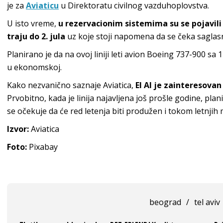
je za
Aviaticu
u Direktoratu civilnog vazduhoplovstva.
U isto vreme,
u rezervacionim sistemima su se pojavili l
traju do 2. jula
uz koje stoji napomena da se čeka saglas
Planirano je da na ovoj liniji leti avion Boeing 737-900 sa 
u ekonomskoj.
Kako nezvanično saznaje Aviatica,
El Al je zainteresovan 
Prvobitno, kada je linija najavljena još prošle godine, pla
se očekuje da će red letenja biti produžen i tokom letnjih 
Izvor:
Aviatica
Foto:
Pixabay
beograd
/
tel aviv