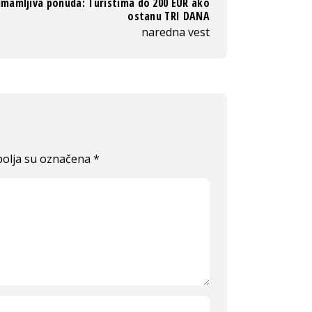
imamljiva ponuda: Turistima do 200 EUR ako
ostanu TRI DANA
naredna vest
olja su označena
*