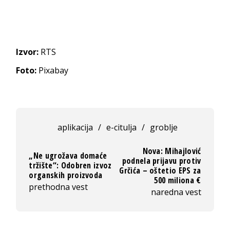
Izvor:
RTS
Foto:
Pixabay
aplikacija
/
e-citulja
/
groblje
Nova: Mihajlović
„Ne ugrožava domaće
podnela prijavu protiv
tržište“: Odobren izvoz
Grčića – oštetio EPS za
organskih proizvoda
500 miliona €
prethodna vest
naredna vest