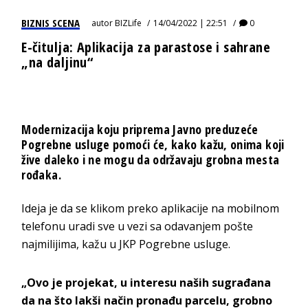
BIZNIS SCENA
autor
BIZLife
14/04/2022 | 22:51
0
E-čitulja: Aplikacija za parastose i sahrane
„na daljinu“
Modernizacija koju priprema Javno preduzeće
Pogrebne usluge pomoći će, kako kažu, onima koji
žive daleko i ne mogu da održavaju grobna mesta
rođaka.
Ideja je da se klikom preko aplikacije na mobilnom
telefonu uradi sve u vezi sa odavanjem pošte
najmilijima, kažu u JKP Pogrebne usluge.
„Ovo je projekat, u interesu naših sugrađana
da na što lakši način pronađu parcelu, grobno