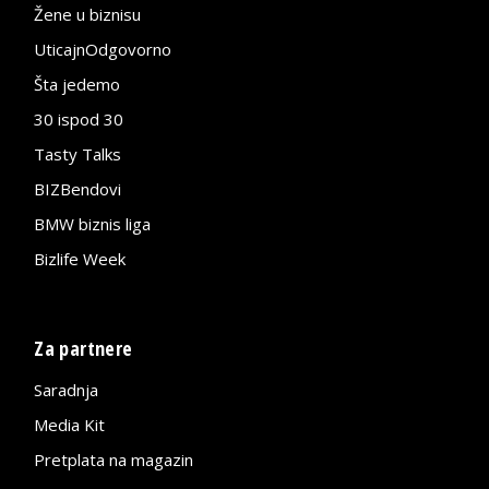
Žene u biznisu
UticajnOdgovorno
Šta jedemo
30 ispod 30
Tasty Talks
BIZBendovi
BMW biznis liga
Bizlife Week
Za partnere
Saradnja
Media Kit
Pretplata na magazin