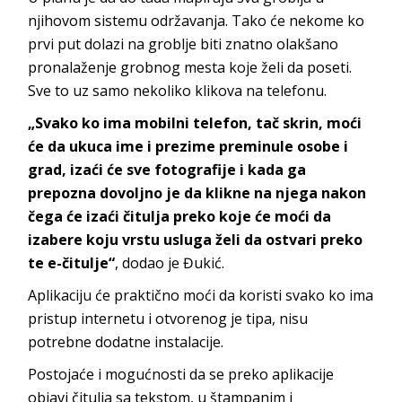
njihovom sistemu održavanja. Tako će nekome ko
prvi put dolazi na groblje biti znatno olakšano
pronalaženje grobnog mesta koje želi da poseti.
Sve to uz samo nekoliko klikova na telefonu.
„Svako ko ima mobilni telefon, tač skrin, moći
će da ukuca ime i prezime preminule osobe i
grad, izaći će sve fotografije i kada ga
prepozna dovoljno je da klikne na njega nakon
čega će izaći čitulja preko koje će moći da
izabere koju vrstu usluga želi da ostvari preko
te e-čitulje“
, dodao je Đukić.
Aplikaciju će praktično moći da koristi svako ko ima
pristup internetu i otvorenog je tipa, nisu
potrebne dodatne instalacije.
Postojaće i mogućnosti da se preko aplikacije
objavi čitulja sa tekstom, u štampanim i