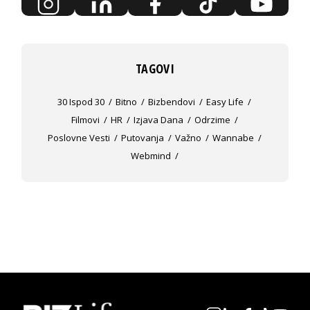
TAGOVI
30 Ispod 30
Bitno
Bizbendovi
Easy Life
Filmovi
HR
Izjava Dana
Odrzime
Poslovne Vesti
Putovanja
Važno
Wannabe
Webmind