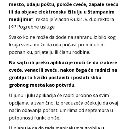
mesto, odaju poštu, polože cveće, zapale sveću
ili da objave elektronsku čitulju u štampanim
medijima“
, rekao je Vladan Đukić, v. d. direktora
JKP Pogrebne usluge.
Svako ko ne može da dođe na sahranu iz bilo kog
kraja sveta može da oda počast preminulom
poznaniku, prijatelju ili članu rodbine.
Na sajtu ili preko aplikacije moći će da izabere
cveće, venac ili sveću, nakon čega će radnici na
groblju to fizički postaviti i poslati sliku
grobnog mesta kao potvrdu.
U junu i julu aplikacija će raditi probno sa svim
opcijama, a zvanično, iz preduzeća očekuju da ovaj
način odavanja počasti umrlima od septembra u
potpunosti funkcioniše.
U planu je da do tada mapiraju sva groblja u