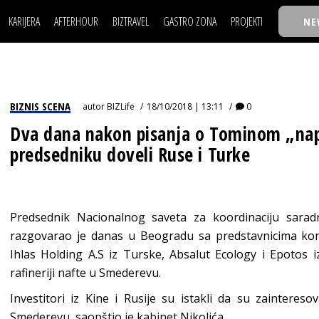
KARIJERA
AFTERHOUR
BIZTRAVEL
GASTRO ZONA
PROJEKTI
NE
POSAO
FILM I SCENA
NAJKOLEGA
LJUDI (HR)
KNJIGE
TASTY TALKS
POSAO
FILM I SCENA
NAJKOLEGA
JE
MOJ UGAO
AUTO SVET
30 ISPOD 30
LJUDI (HR)
KNJIGE
TASTY TALKS
USAVRŠAVANJE
STIL
BACK TO OFFIC
BIZNIS SCENA
autor
BIZLife
18/10/2018 | 13:11
0
JE
MOJ UGAO
AUTO SVET
30 ISPOD 30
KNOW-HOW
WELLBEING
BIZBENDOVI
Dva dana nakon pisanja o Tominom „nap
USAVRŠAVANJE
STIL
BACK TO OFFIC
predsedniku doveli Ruse i Turke
BIZKOLEGIJUM
KNOW-HOW
WELLBEING
BIZBENDOVI
BMW BIZNIS LIG
BIZKOLEGIJUM
BIZLIFE WEEK
Predsednik Nacionalnog saveta za koordinaciju sarad
BMW BIZNIS LIG
IZJAVA GODINE
razgovarao je danas u Beogradu sa predstavnicima kom
BIZLIFE WEEK
Ihlas Holding A.S iz Turske, Absalut Ecology i Epotos 
IZJAVA GODINE
rafineriji nafte u Smederevu.
Investitori iz Kine i Rusije su istakli da su zainteres
Smederevu, saopštio je kabinet Nikolića.