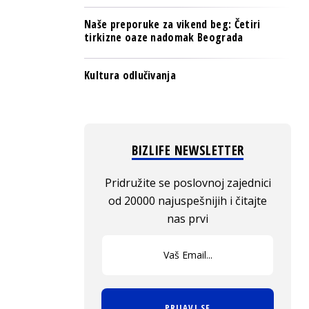
Naše preporuke za vikend beg: Četiri
tirkizne oaze nadomak Beograda
Kultura odlučivanja
BIZLIFE NEWSLETTER
Pridružite se poslovnoj zajednici
od 20000 najuspešnijih i čitajte
nas prvi
PRIJAVI SE