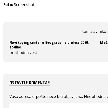
Foto:
Screenshot
tomislav nikol
Novi šoping centar u Beogradu na proleće 2020.
Mađa
godine
prethodna vest
OSTAVITE KOMENTAR
Vaša adresa e-pošte neće biti objavljena.
Neophodna p