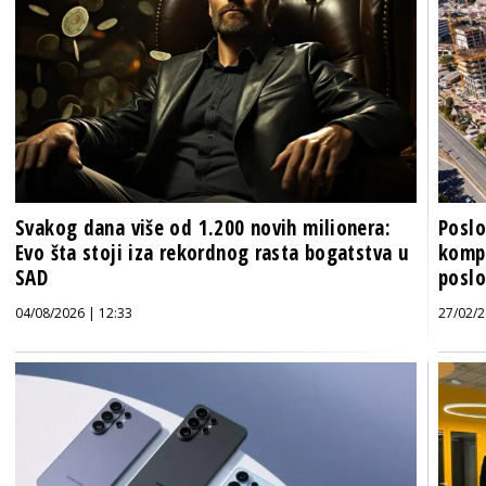
Svakog dana više od 1.200 novih milionera:
Poslo
Evo šta stoji iza rekordnog rasta bogatstva u
kompa
SAD
posl
04/08/2026 | 12:33
27/02/2