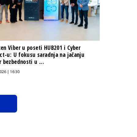
en Viber u poseti HUB201 i Cyber
ict-u: U fokusu saradnja na jačanju
r bezbednosti u ...
026 | 16:30