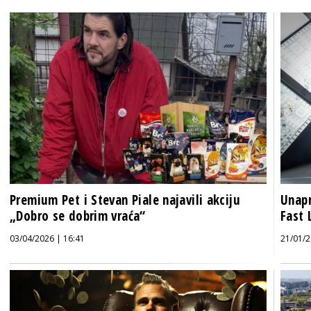
Premium Pet i Stevan Piale najavili akciju
Unapr
„Dobro se dobrim vraća“
Fast 
03/04/2026 | 16:41
21/01/2