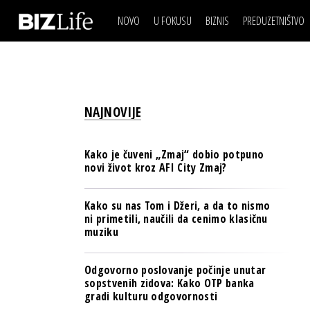
NOVO
U FOKUSU
BIZNIS
PREDUZETNIŠTVO
IZJAVA DANA
BIZNIS SCENA
VIDEO
REAL ESTATE
IZJAVA DANA
BIZNIS SCENA
BREND I KOMUNIKACI
VIDEO
REAL ESTATE
ESG & ENERGY
NAJNOVIJE
BREND I KOMUNIKACI
BANKE
ESG & ENERGY
OSIGURANJE
Kako je čuveni „Zmaj“ dobio potpuno
BANKE
novi život kroz AFI City Zmaj?
TECH I AI
OSIGURANJE
BIZNIS & SPORT
Kako su nas Tom i Džeri, a da to nismo
TECH I AI
ni primetili, naučili da cenimo klasičnu
PULS REGIONA
muziku
BIZNIS & SPORT
NOVO NA RAFU
PULS REGIONA
Odgovorno poslovanje počinje unutar
sopstvenih zidova: Kako OTP banka
NOVO NA RAFU
gradi kulturu odgovornosti