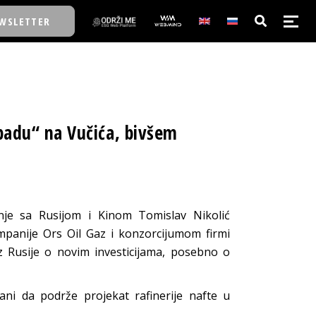
WSLETTER
E/SCHOOL
adu“ na Vučića, bivšem
E/SCHOOL
A
nje sa Rusijom i Kinom Tomislav Nikolić
A
panije Ors Oil Gaz i konzorcijumom firmi
iz Rusije o novim investicijama, posebno o
ovani da podrže projekat rafinerije nafte u