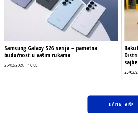
Samsung Galaxy S26 serija – pametna
Rakut
budućnost u vašim rukama
Distr
sajbe
26/02/2026 | 16:05
25/03/2
UČITAJ VIŠE