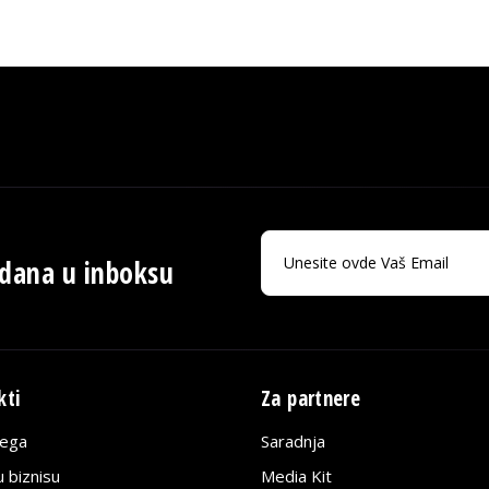
 dana u inboksu
kti
Za partnere
lega
Saradnja
 biznisu
Media Kit