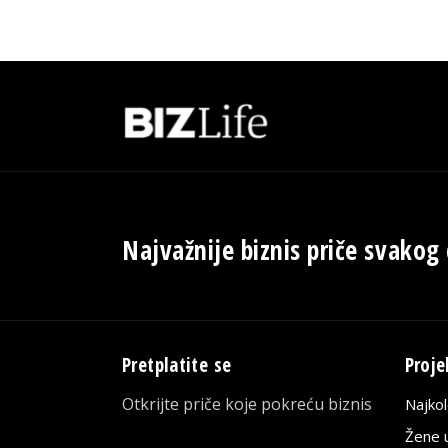
Najvažnije biznis priče svakog
Pretplatite se
Proje
Otkrijte priče koje pokreću biznis
Najko
Žene u