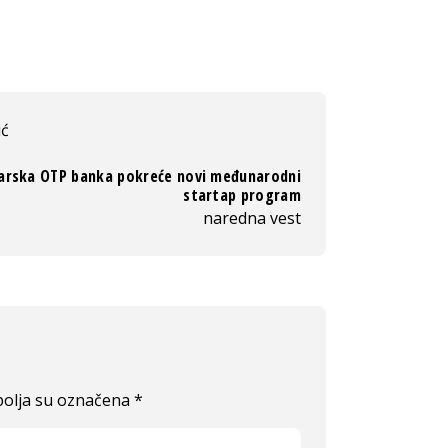
ić
rska OTP banka pokreće novi međunarodni
startap program
naredna vest
olja su označena
*