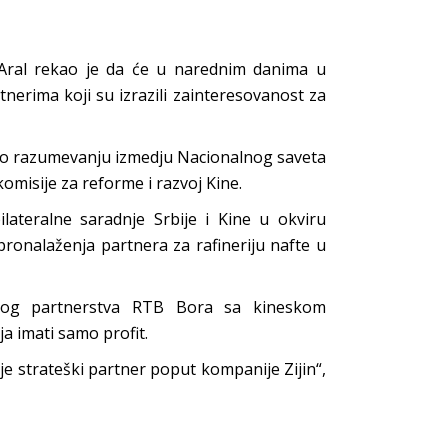
 Aral rekao je da će u narednim danima u
nerima koji su izrazili zainteresovanost za
 o razumevanju izmedju Nacionalnog saveta
omisije za reforme i razvoj Kine.
teralne saradnje Srbije i Kine u okviru
og pronalaženja partnera za rafineriju nafte u
škog partnerstva RTB Bora sa kineskom
ja imati samo profit.
dje strateški partner poput kompanije Zijin“,