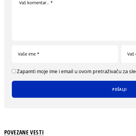
Zapamti moje ime i email u ovom pretraživaču za sl
POVEZANE VESTI