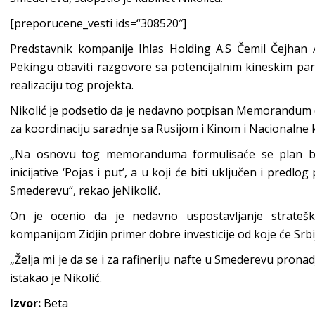
[preporucene_vesti ids=“308520″]
Predstavnik kompanije Ihlas Holding A.S Čemil Čejhan
Pekingu obaviti razgovore sa potencijalnim kineskim part
realizaciju tog projekta.
Nikolić je podsetio da je nedavno potpisan Memorandum
za koordinaciju saradnje sa Rusijom i Kinom i Nacionalne k
„Na osnovu tog memoranduma formulisaće se plan bila
inicijative ‘Pojas i put’, a u koji će biti uključen i predl
Smederevu“, rekao jeNikolić.
On je ocenio da je nedavno uspostavljanje strate
kompanijom Zidjin primer dobre investicije od koje će Srbi
„Želja mi je da se i za rafineriju nafte u Smederevu prona
istakao je Nikolić.
Izvor:
Beta