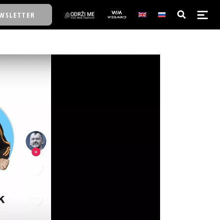
WSLETTER
E/SCHOOL
E/SCHOOL
A
A