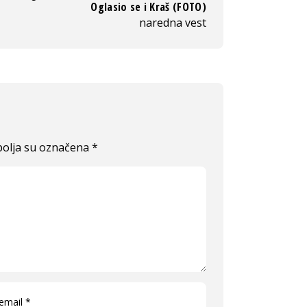
Oglasio se i Kraš (FOTO)
naredna vest
olja su označena
*