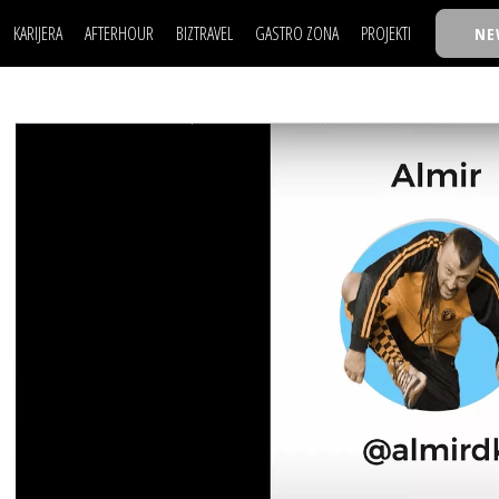
KARIJERA
AFTERHOUR
BIZTRAVEL
GASTRO ZONA
PROJEKTI
NE
POSAO
FILM I SCENA
NAJKOLEGA
LJUDI (HR)
KNJIGE
TASTY TALKS
POSAO
FILM I SCENA
NAJKOLEGA
JE
MOJ UGAO
AUTO SVET
30 ISPOD 30
LJUDI (HR)
KNJIGE
TASTY TALKS
USAVRŠAVANJE
STIL
BACK TO OFFIC
JE
MOJ UGAO
AUTO SVET
30 ISPOD 30
KNOW-HOW
WELLBEING
BIZBENDOVI
USAVRŠAVANJE
STIL
BACK TO OFFIC
BIZKOLEGIJUM
KNOW-HOW
WELLBEING
BIZBENDOVI
BMW BIZNIS LIG
BIZKOLEGIJUM
BIZLIFE WEEK
BMW BIZNIS LIG
IZJAVA GODINE
BIZLIFE WEEK
IZJAVA GODINE