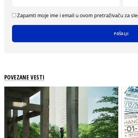
Zapamti moje ime i email u ovom pretraživaču za sl
POVEZANE VESTI