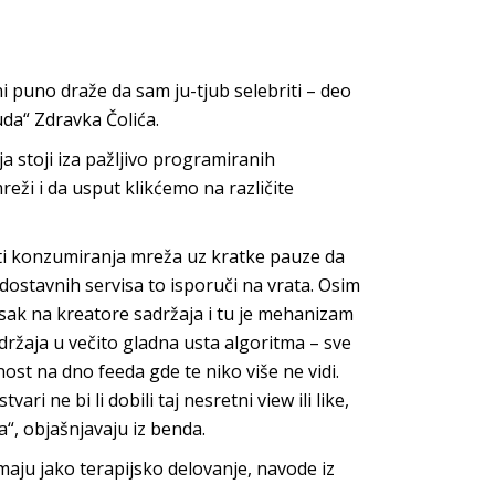
ni puno draže da sam ju-tjub selebriti – deo
uda“ Zdravka Čolića.
ja stoji iza pažljivo programiranih
eži i da usput klikćemo na različite
sti konzumiranja mreža uz kratke pauze da
dostavnih servisa to isporuči na vrata. Osim
tisak na kreatore sadržaja i tu je mehanizam
adržaja u večito gladna usta algoritma – sve
ost na dno feeda gde te niko više ne vidi.
ri ne bi li dobili taj nesretni view ili like,
“, objašnjavaju iz benda.
imaju jako terapijsko delovanje, navode iz