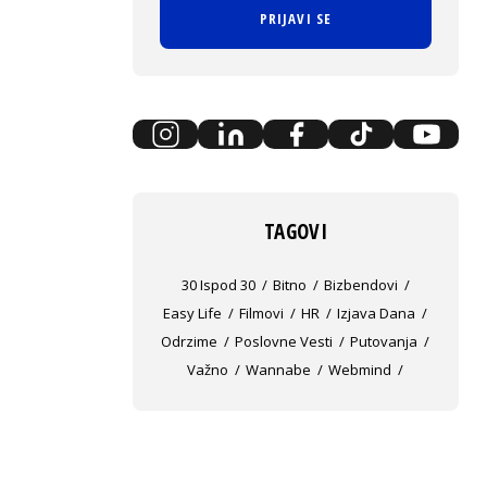
PRIJAVI SE
TAGOVI
30 Ispod 30
Bitno
Bizbendovi
Easy Life
Filmovi
HR
Izjava Dana
Odrzime
Poslovne Vesti
Putovanja
Važno
Wannabe
Webmind