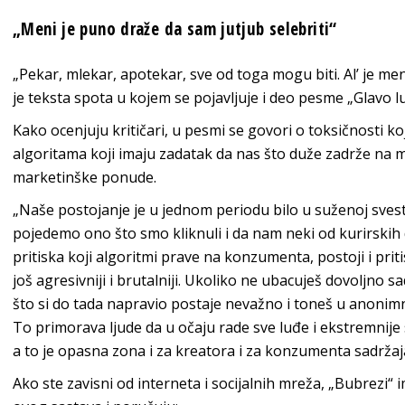
„Meni je puno draže da sam jutjub selebriti“
„Pekar, mlekar, apotekar, sve od toga mogu biti. Al’ je me
je teksta spota u kojem se pojavljuje i deo pesme „Glavo l
Kako ocenjuju kritičari, u pesmi se govori o toksičnosti ko
algoritama koji imaju zadatak da nas što duže zadrže na mr
marketinške ponude.
„Naše postojanje je u jednom periodu bilo u suženoj sve
pojedemo ono što smo kliknuli i da nam neki od kurirskih 
pritiska koji algoritmi prave na konzumenta, postoji i pri
još agresivniji i brutalniji. Ukoliko ne ubacuješ dovoljno s
što si do tada napravio postaje nevažno i toneš u anonimn
To primorava ljude da u očaju rade sve luđe i ekstremnije stva
a to je opasna zona i za kreatora i za konzumenta sadržaja
Ako ste zavisni od interneta i socijalnih mreža, „Bubrezi“ 