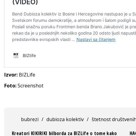
Izvor:
BIZLife
Foto:
Screenshot
bubrezi
/
dubioza kolektiv
/
štetnost društveni
Kreatori KIKIRIKI bilborda za BIZLife o tome kako
HA