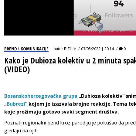
BREND I KOMUNIKACIJE
autor
BIZLife
03/05/2022 | 20:14
0
Kako je Dubioza kolektiv u 2 minuta sp
(VIDEO)
Bosanskohercegovačka grupa
„Dubioza kolektiv“ sni
„
Bubrezi
“ kojom je izazvala brojne reakcije. Tema t
koje prožimaju gotovo svaki segment društva.
Poznati regionalni bend kroz parodiju je pokušao da preds
gledaju na njih.