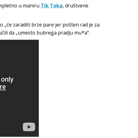
kompletno u maniru
Tik Toka
, društvene
o „će zaraditi brze pare jer pošten rad je za
učili da „umesto bubrega pradju mu*a“.