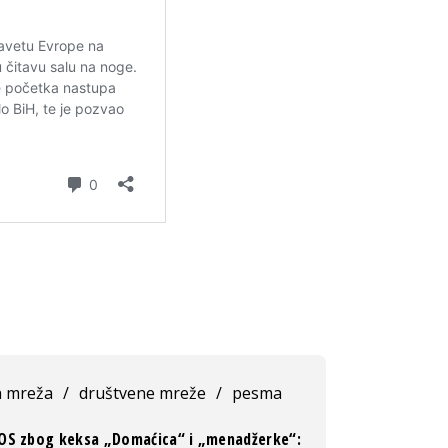
h mreža
/
društvene mreže
/
pesma
OS zbog keksa „Domaćica“ i „menadžerke“: