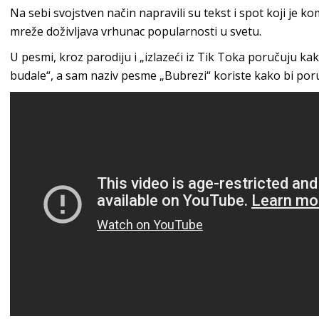
Na sebi svojstven način napravili su tekst i spot koji je 
mreže doživljava vrhunac popularnosti u svetu.
U pesmi, kroz parodiju i „izlazeći iz Tik Toka poručuju kak
budale“, a sam naziv pesme „Bubrezi“ koriste kako bi por