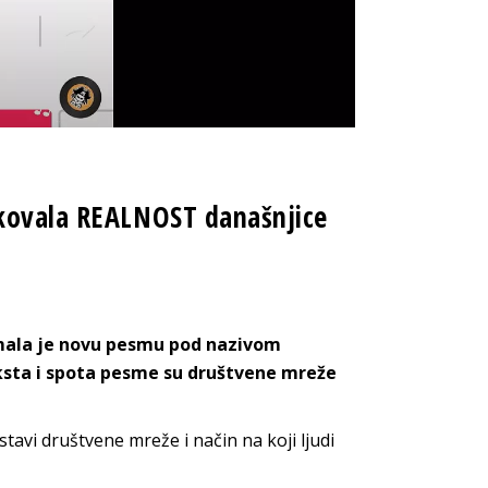
akovala REALNOST današnjice
mala je novu pesmu pod nazivom
eksta i spota pesme su društvene mreže
tavi društvene mreže i način na koji ljudi