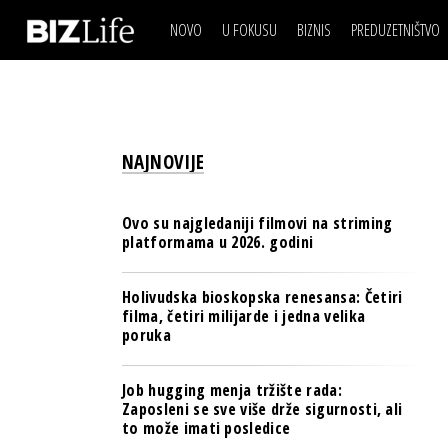
NOVO
U FOKUSU
BIZNIS
PREDUZETNIŠTVO
IZJAVA DANA
BIZNIS SCENA
VIDEO
REAL ESTATE
IZJAVA DANA
BIZNIS SCENA
BREND I KOMUNIKACI
VIDEO
REAL ESTATE
ESG & ENERGY
NAJNOVIJE
BREND I KOMUNIKACI
BANKE
ESG & ENERGY
OSIGURANJE
Ovo su najgledaniji filmovi na striming
BANKE
platformama u 2026. godini
TECH I AI
OSIGURANJE
BIZNIS & SPORT
Holivudska bioskopska renesansa: Četiri
TECH I AI
filma, četiri milijarde i jedna velika
PULS REGIONA
poruka
BIZNIS & SPORT
NOVO NA RAFU
PULS REGIONA
Job hugging menja tržište rada:
Zaposleni se sve više drže sigurnosti, ali
NOVO NA RAFU
to može imati posledice