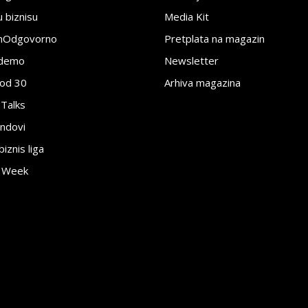
 biznisu
Media Kit
jnOdgovorno
Pretplata na magazin
edemo
Newsletter
pod 30
Arhiva magazina
 Talks
ndovi
znis liga
e Week