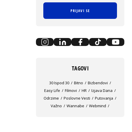
PRIJAVI SE
TAGOVI
30 Ispod 30
Bitno
Bizbendovi
Easy Life
Filmovi
HR
Izjava Dana
Odrzime
Poslovne Vesti
Putovanja
Važno
Wannabe
Webmind