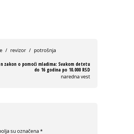
e
/
revizor
/
potrošnja
en zakon o pomoći mladima: Svakom detetu
do 16 godina po 10.000 RSD
naredna vest
olja su označena
*