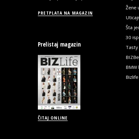
Žene u
PRETPLATA NA MAGAZIN
Utica
Šta j
30 is
Prelistaj magazin
Tasty
BIZBe
BMW bi
Bizlif
ČITAJ ONLINE