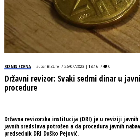
BIZNIS SCENA
autor
BIZLife
26/07/2023 | 18:16
0
Državni revizor: Svaki sedmi dinar u ja
procedure
Državna revizorska institucija (DRI) je u reviziji javni
javnih sredstava potrošen a da procedura javnih nabav
predsednik DRI Duško Pejović.