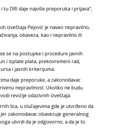
i tu DRI daje najviše preporuka i prijava“,
ih izveštaja Pejović je naveo nepravilno,
živanja, obaveza, kao i nepravilno ili
ose se na postupke i procedure javnih
n i isplate plata, prekovremeni rad,
rsa i jasnih kriterijuma.
stima daje preporuke, a zakonodavac
krivenu nepravilnost. Ukoliko ne budu
odi revizije odazivnih izveštaja.
ih lica, u slučajevima gde je utvrđeno da
ja, jer zakonodavac obavezuje generalnog
koga utvrdi da je odgovorno, a da je to