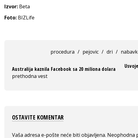
Izvor:
Beta
Foto:
BIZLife
procedura
/
pejovic
/
dri
/
nabavk
Usvoj
Australija kaznila Facebook sa 20 miliona dolara
prethodna vest
OSTAVITE KOMENTAR
Vaša adresa e-pošte neće biti objavljena.
Neophodna p