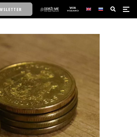
WSLETTER
E/SCHOOL
E/SCHOOL
A
A