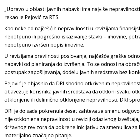
„Upravo u oblasti javnih nabavki ima najviše nepravilnosti 
rekao je Pejović za RTS.
Кao neke od najčešćih nepravilnosti u revizijama finansijsk
nepotpuno ili pogrešno iskazivanje stavki – imovine, potra
nepotpuno izvršen popis imovine.
U revizijama pravilnosti poslovanja, najčešće greške odn
nabavki od planiranja do izvršenja. To se odnosi na obraču
postupak zapošljavanja, dodelu javnih sredstava bez konku
Pejović je objasnio da DRI shodno otkrivenim nepravilno
obavezuje korisnika javnih sredstava da otkloni svaku ot
otklonjene ili delimično otklonjene nepravilnosti, DRI sprov
DRI je do sada pokrenula deset zahteva za smenu odgovorn
nije otklonjena nepravilnost u reviziji odazivnog izvešta
državnog revizora da pokrene inicijativu za smenu lica za 
materijalno značajno pitanje.