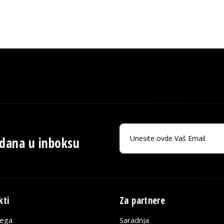
 dana u inboksu
kti
Za partnere
lega
Saradnja