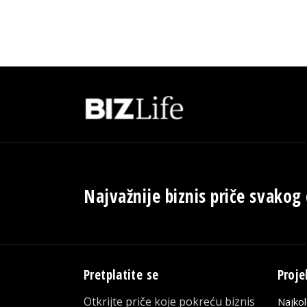
Najvažnije biznis priče svakog
Pretplatite se
Proje
Otkrijte priče koje pokreću biznis
Najko