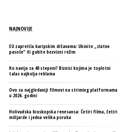
NAJNOVIJE
EU zapretila karipskim državama: Ukinite „zlatne
pasoše“ ili gubite bezvizni režim
Ko navija za 40 stepeni? Biznisi kojima je toplotni
talas najbolja reklama
Ovo su najgledaniji filmovi na striming platformama
u 2026. godini
Holivudska bioskopska renesansa: Četiri filma, četiri
milijarde i jedna velika poruka