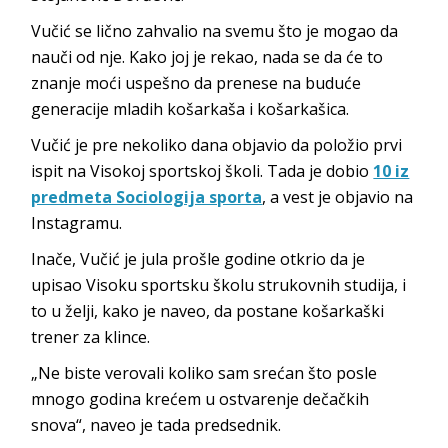
Vučić se lično zahvalio na svemu što je mogao da
nauči od nje. Kako joj je rekao, nada se da će to
znanje moći uspešno da prenese na buduće
generacije mladih košarkaša i košarkašica.
Vučić je pre nekoliko dana objavio da položio prvi
ispit na Visokoj sportskoj školi. Tada je dobio
10 iz
predmeta Sociologija sporta
, a vest je objavio na
Instagramu.
Inače, Vučić je jula prošle godine otkrio da je
upisao Visoku sportsku školu strukovnih studija, i
to u želji, kako je naveo, da postane košarkaški
trener za klince.
„Ne biste verovali koliko sam srećan što posle
mnogo godina krećem u ostvarenje dečačkih
snova“, naveo je tada predsednik.