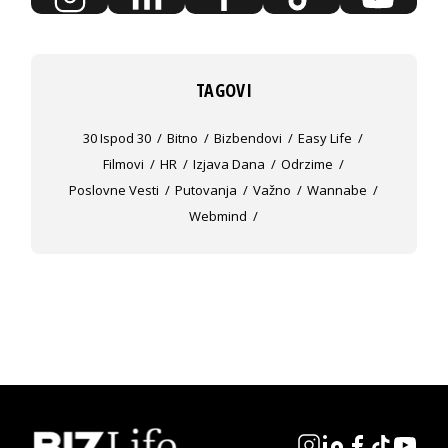
TAGOVI
30 Ispod 30
Bitno
Bizbendovi
Easy Life
Filmovi
HR
Izjava Dana
Odrzime
Poslovne Vesti
Putovanja
Važno
Wannabe
Webmind