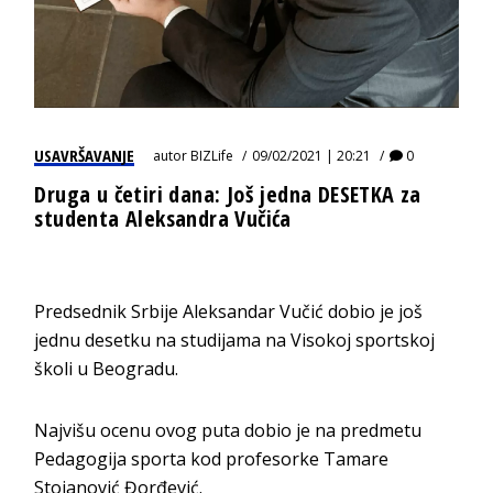
USAVRŠAVANJE
autor
BIZLife
09/02/2021 | 20:21
0
Druga u četiri dana: Još jedna DESETKA za
studenta Aleksandra Vučića
Predsednik Srbije Aleksandar Vučić dobio je još
jednu desetku na studijama na Visokoj sportskoj
školi u Beogradu.
Najvišu ocenu ovog puta dobio je na predmetu
Pedagogija sporta kod profesorke Tamare
Stojanović Đorđević.