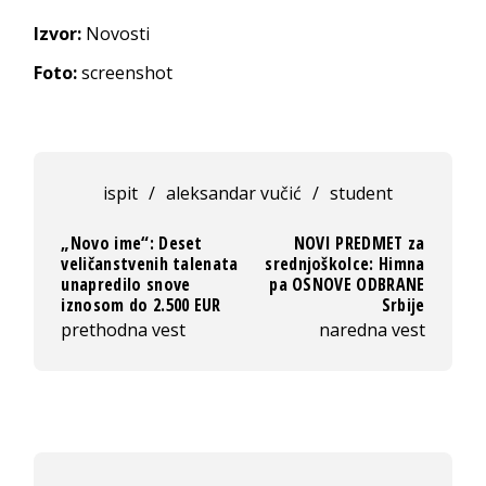
Izvor:
Novosti
Foto:
screenshot
ispit
/
aleksandar vučić
/
student
„Novo ime“: Deset
NOVI PREDMET za
veličanstvenih talenata
srednjoškolce: Himna
unapredilo snove
pa OSNOVE ODBRANE
iznosom do 2.500 EUR
Srbije
prethodna vest
naredna vest