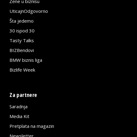
Žene u biznisu
UticajnOdgovorno
Šta jedemo
30 ispod 30
Tasty Talks
BIZBendovi
BMW biznis liga
Bizlife Week
Za partnere
Saradnja
Media Kit
Pretplata na magazin
Newsletter