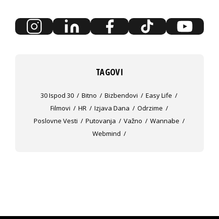
TAGOVI
30 Ispod 30
Bitno
Bizbendovi
Easy Life
Filmovi
HR
Izjava Dana
Odrzime
Poslovne Vesti
Putovanja
Važno
Wannabe
Webmind