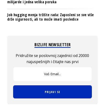
milijarde i jedna velika poruka
Job hugging menja tržište rada: Zaposleni se sve više
drže sigurnosti, ali to može imati posledice
BIZLIFE NEWSLETTER
Pridružite se poslovnoj zajednici od 20000
najuspešnijih i čitajte nas prvi
PRIJAVI SE