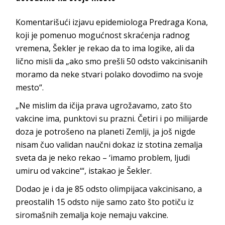
Komentarišući izjavu epidemiologa Predraga Kona,
koji je pomenuo mogućnost skraćenja radnog
vremena, Šekler je rekao da to ima logike, ali da
lično misli da „ako smo prešli 50 odsto vakcinisanih
moramo da neke stvari polako dovodimo na svoje
mesto“.
„Ne mislim da ičija prava ugrožavamo, zato što
vakcine ima, punktovi su prazni. Četiri i po milijarde
doza je potrošeno na planeti Zemlji, ja još nigde
nisam čuo validan naučni dokaz iz stotina zemalja
sveta da je neko rekao – ‘imamo problem, ljudi
umiru od vakcine‘“, istakao je Šekler.
Dodao je i da je 85 odsto olimpijaca vakcinisano, a
preostalih 15 odsto nije samo zato što potiču iz
siromašnih zemalja koje nemaju vakcine.