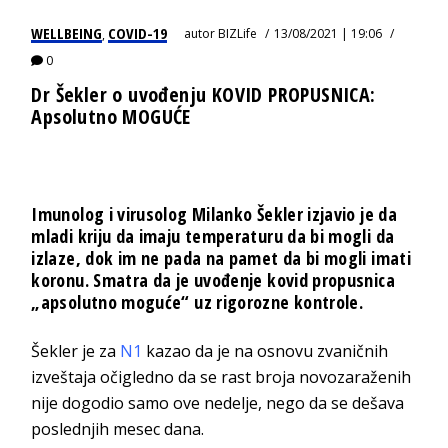
WELLBEING
COVID-19
autor
BIZLife
13/08/2021 | 19:06
,
0
Dr Šekler o uvođenju KOVID PROPUSNICA:
Apsolutno MOGUĆE
Imunolog i virusolog Milanko Šekler izjavio je da
mladi kriju da imaju temperaturu da bi mogli da
izlaze, dok im ne pada na pamet da bi mogli imati
koronu. Smatra da je uvođenje kovid propusnica
„apsolutno moguće“ uz rigorozne kontrole.
Šekler je za
N1
kazao da je na osnovu zvaničnih
izveštaja očigledno da se rast broja novozaraženih
nije dogodio samo ove nedelje, nego da se dešava
poslednjih mesec dana.