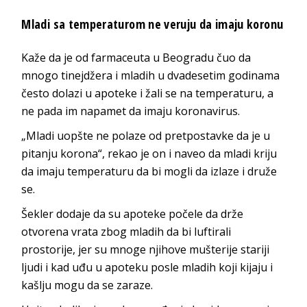
Mladi sa temperaturom ne veruju da imaju koronu
Kaže da je od farmaceuta u Beogradu čuo da
mnogo tinejdžera i mladih u dvadesetim godinama
često dolazi u apoteke i žali se na temperaturu, a
ne pada im napamet da imaju koronavirus.
„Mladi uopšte ne polaze od pretpostavke da je u
pitanju korona“, rekao je on i naveo da mladi kriju
da imaju temperaturu da bi mogli da izlaze i druže
se.
Šekler dodaje da su apoteke počele da drže
otvorena vrata zbog mladih da bi luftirali
prostorije, jer su mnoge njihove mušterije stariji
ljudi i kad uđu u apoteku posle mladih koji kijaju i
kašlju mogu da se zaraze.