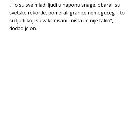
„To su sve mladi ljudi u naponu snage, obarali su
svetske rekorde, pomerali granice nemogućeg – to
su ljudi koji su vakcinisani i ništa im nije falilo“,
dodao je on.