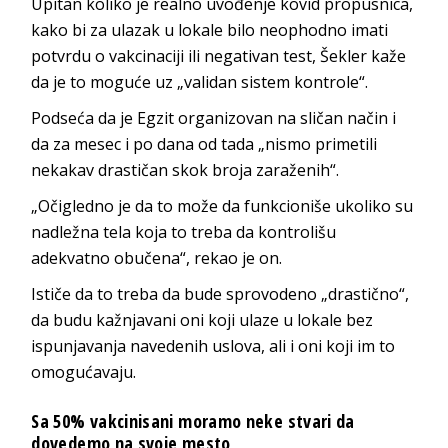
Upitan koliko je realno uvođenje kovid propusnica,
kako bi za ulazak u lokale bilo neophodno imati
potvrdu o vakcinaciji ili negativan test, Šekler kaže
da je to moguće uz „validan sistem kontrole“.
Podseća da je Egzit organizovan na sličan način i
da za mesec i po dana od tada „nismo primetili
nekakav drastičan skok broja zaraženih“.
„Očigledno je da to može da funkcioniše ukoliko su
nadležna tela koja to treba da kontrolišu
adekvatno obučena“, rekao je on.
Ističe da to treba da bude sprovodeno „drastično“,
da budu kažnjavani oni koji ulaze u lokale bez
ispunjavanja navedenih uslova, ali i oni koji im to
omogućavaju.
Sa 50% vakcinisani moramo neke stvari da
dovedemo na svoje mesto