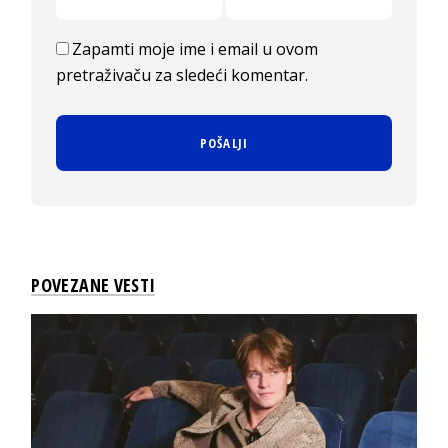
Zapamti moje ime i email u ovom
pretraživaču za sledeći komentar.
POVEZANE VESTI