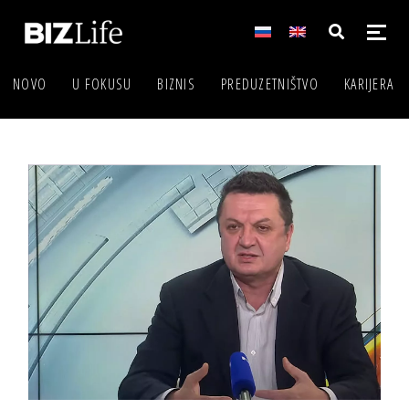
NOVO
U FOKUSU
BIZNIS
PREDUZETNIŠTVO
KARIJERA