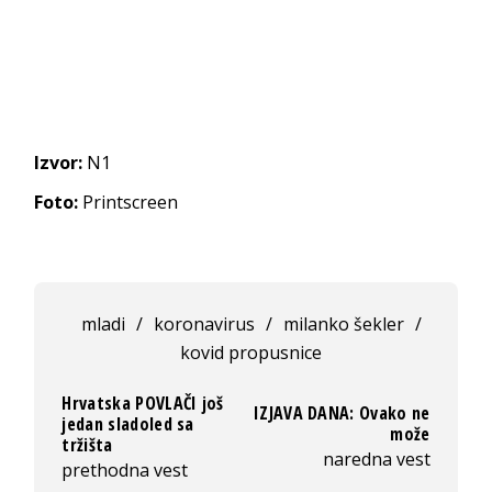
Izvor:
N1
Foto:
Printscreen
mladi
/
koronavirus
/
milanko šekler
/
kovid propusnice
Hrvatska POVLAČI još
IZJAVA DANA: Ovako ne
jedan sladoled sa
može
tržišta
naredna vest
prethodna vest