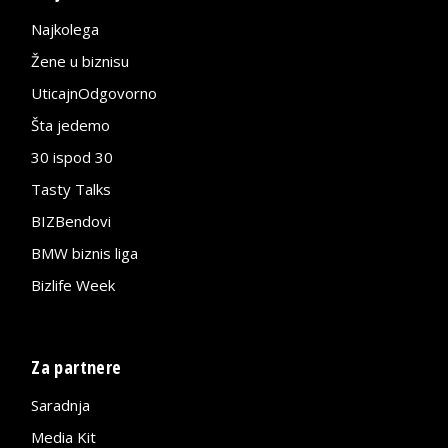
Najkolega
Žene u biznisu
UticajnOdgovorno
Šta jedemo
30 ispod 30
Tasty Talks
BIZBendovi
BMW biznis liga
Bizlife Week
Za partnere
Saradnja
Media Kit