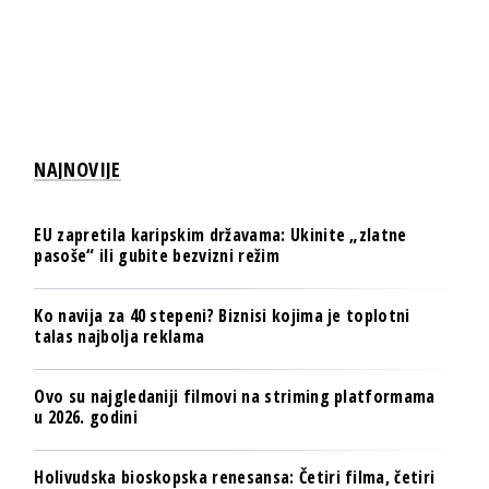
NAJNOVIJE
EU zapretila karipskim državama: Ukinite „zlatne
pasoše“ ili gubite bezvizni režim
Ko navija za 40 stepeni? Biznisi kojima je toplotni
talas najbolja reklama
Ovo su najgledaniji filmovi na striming platformama
u 2026. godini
Holivudska bioskopska renesansa: Četiri filma, četiri