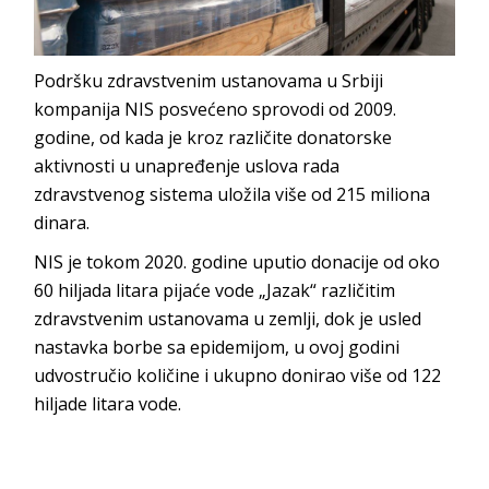
Podršku zdravstvenim ustanovama u Srbiji
kompanija NIS posvećeno sprovodi od 2009.
godine, od kada je kroz različite donatorske
aktivnosti u unapređenje uslova rada
zdravstvenog sistema uložila više od 215 miliona
dinara.
NIS je tokom 2020. godine uputio donacije od oko
60 hiljada litara pijaće vode „Jazak“ različitim
zdravstvenim ustanovama u zemlji, dok je usled
nastavka borbe sa epidemijom, u ovoj godini
udvostručio količine i ukupno donirao više od 122
hiljade litara vode.