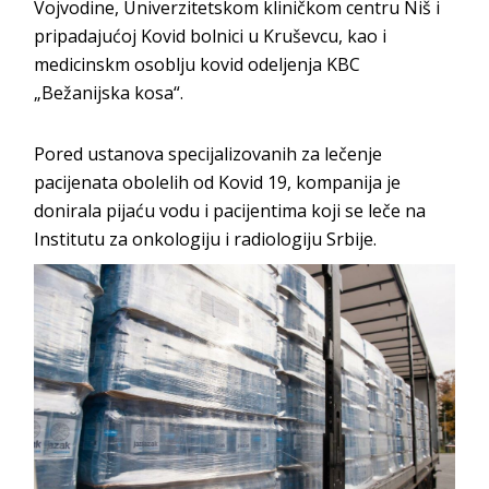
Vojvodine, Univerzitetskom kliničkom centru Niš i
pripadajućoj Kovid bolnici u Kruševcu, kao i
medicinskm osoblju kovid odeljenja KBC
„Bežanijska kosa“.
Pored ustanova specijalizovanih za lečenje
pacijenata obolelih od Kovid 19, kompanija je
donirala pijaću vodu i pacijentima koji se leče na
Institutu za onkologiju i radiologiju Srbije.