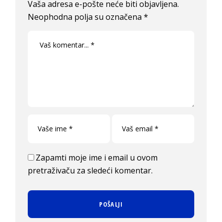
Vaša adresa e-pošte neće biti objavljena.
Neophodna polja su označena
*
Zapamti moje ime i email u ovom
pretraživaču za sledeći komentar.