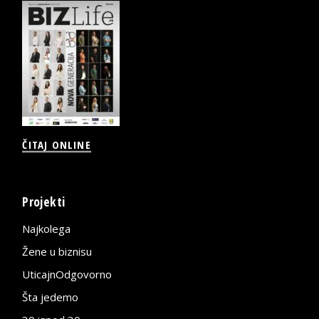
ČITAJ ONLINE
Projekti
Najkolega
Žene u biznisu
UticajnOdgovorno
Šta jedemo