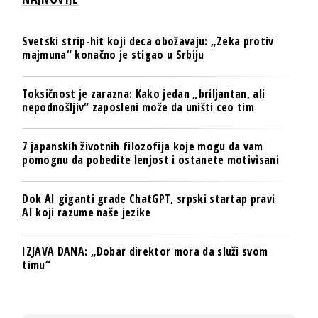
Svetski strip-hit koji deca obožavaju: „Zeka protiv
majmuna“ konačno je stigao u Srbiju
Toksičnost je zarazna: Kako jedan „briljantan, ali
nepodnošljiv“ zaposleni može da uništi ceo tim
7 japanskih životnih filozofija koje mogu da vam
pomognu da pobedite lenjost i ostanete motivisani
Dok AI giganti grade ChatGPT, srpski startap pravi
AI koji razume naše jezike
IZJAVA DANA: „Dobar direktor mora da služi svom
timu“