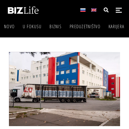
NOVO
U FOKUSU
BIZNIS
PREDUZETNIŠTVO
KARIJERA