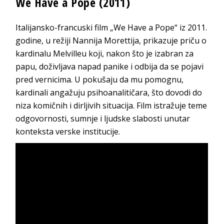
We Have a Pope (2011)
Italijansko-francuski film „We Have a Pope“ iz 2011.
godine, u režiji Nannija Morettija, prikazuje priču o
kardinalu Melvilleu koji, nakon što je izabran za
papu, doživljava napad panike i odbija da se pojavi
pred vernicima. U pokušaju da mu pomognu,
kardinali angažuju psihoanalitičara, što dovodi do
niza komičnih i dirljivih situacija. Film istražuje teme
odgovornosti, sumnje i ljudske slabosti unutar
konteksta verske institucije.