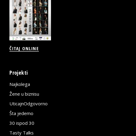
ČITAJ ONLINE
Projekti
Najkolega
Žene u biznisu
UticajnOdgovorno
Šta jedemo
30 ispod 30
Tasty Talks