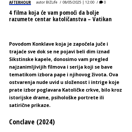
AFTERHOUR
autor
BIZLife
08/05/2025 | 12:00
0
4 filma koja će vam pomoći da bolje
razumete centar katoličanstva – Vatikan
Povodom Konklave koja je započela juče i
trajaće sve dok se ne pojavi beli dim iznad
Sikstinske kapele, donosimo vam pregled
najzanimljivijih filmova i serija koji se bave
tematikom izbora pape i njihovog života. Ova
ostvarenja nude uvid u složenost i intrige koje
prate izbor poglavara Katoličke crkve, bilo kroz
istorijske drame, psihološke portrete ili
satirične prikaze.
Conclave (2024)