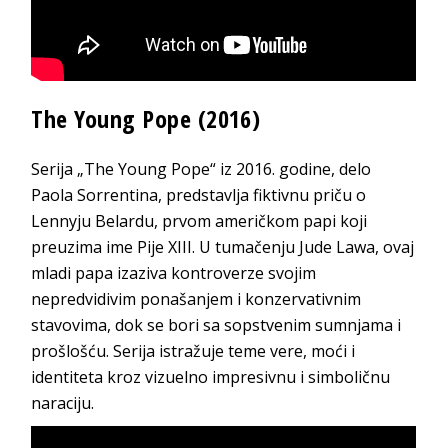
The Young Pope (2016)
Serija „The Young Pope“ iz 2016. godine, delo
Paola Sorrentina, predstavlja fiktivnu priču o
Lennyju Belardu, prvom američkom papi koji
preuzima ime Pije XIII. U tumačenju Jude Lawa, ovaj
mladi papa izaziva kontroverze svojim
nepredvidivim ponašanjem i konzervativnim
stavovima, dok se bori sa sopstvenim sumnjama i
prošlošću. Serija istražuje teme vere, moći i
identiteta kroz vizuelno impresivnu i simboličnu
naraciju.