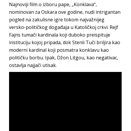
Najnoviji film o izboru pape, „Konklava“,
nominovan za Oskara ove godine, nudi intrigantan
pogled na zakulisne igre tokom najvažnijeg
versko-političkog događaja u Katoličkoj crkvi. Rejf
Fajns tumači kardinala koji duboko preispituje
instituciju kojoj pripada, dok Stenli Tuči briljira kao
moderni kardinal koji posmatra konklavu kao
političku borbu. Ipak, Džon Litgou, kao negativac,
ostavlja najjači utisak.