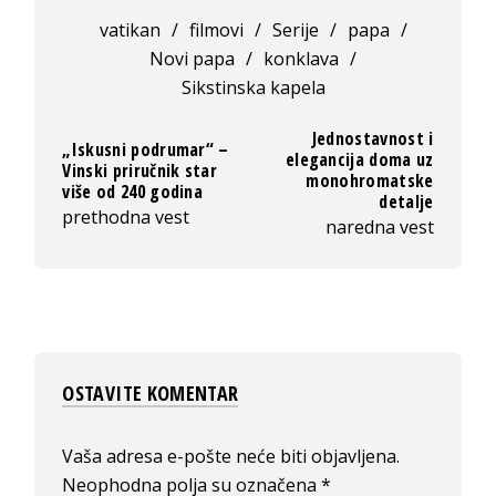
vatikan
/
filmovi
/
Serije
/
papa
/
Novi papa
/
konklava
/
Sikstinska kapela
Jednostavnost i
„Iskusni podrumar“ –
elegancija doma uz
Vinski priručnik star
monohromatske
više od 240 godina
detalje
prethodna vest
naredna vest
OSTAVITE KOMENTAR
Vaša adresa e-pošte neće biti objavljena.
Neophodna polja su označena
*