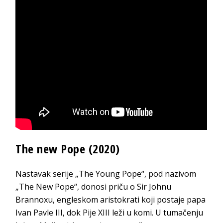
The new Pope (2020)
Nastavak serije „The Young Pope“, pod nazivom
„The New Pope“, donosi priču o Sir Johnu
Brannoxu, engleskom aristokrati koji postaje papa
Ivan Pavle III, dok Pije XIII leži u komi. U tumačenju