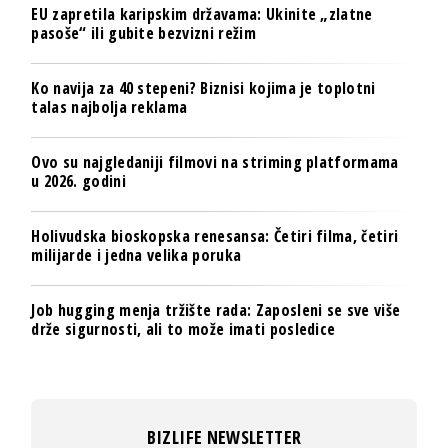
EU zapretila karipskim državama: Ukinite „zlatne
pasoše“ ili gubite bezvizni režim
Ko navija za 40 stepeni? Biznisi kojima je toplotni
talas najbolja reklama
Ovo su najgledaniji filmovi na striming platformama
u 2026. godini
Holivudska bioskopska renesansa: Četiri filma, četiri
milijarde i jedna velika poruka
Job hugging menja tržište rada: Zaposleni se sve više
drže sigurnosti, ali to može imati posledice
BIZLIFE NEWSLETTER