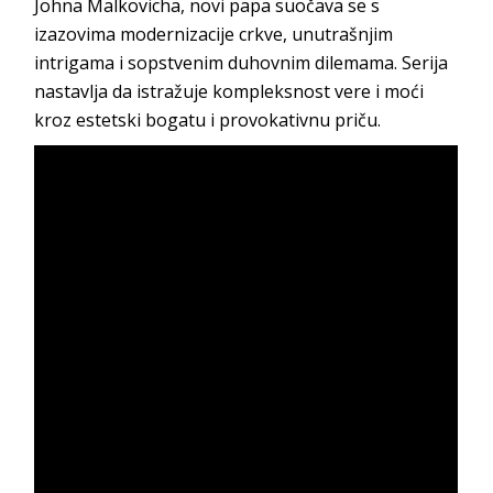
Johna Malkovicha, novi papa suočava se s
izazovima modernizacije crkve, unutrašnjim
intrigama i sopstvenim duhovnim dilemama. Serija
nastavlja da istražuje kompleksnost vere i moći
kroz estetski bogatu i provokativnu priču.