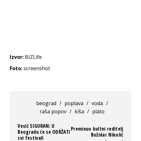
Izvor:
BIZLife
Foto:
screenshot
beograd
/
poplava
/
voda
/
raša popov
/
kiša
/
plato
Vesić SIGURAN: U
Preminuo kultni reditelj
Beogradu će se ODRŽATI
Božidar Nikolić
svi festivali