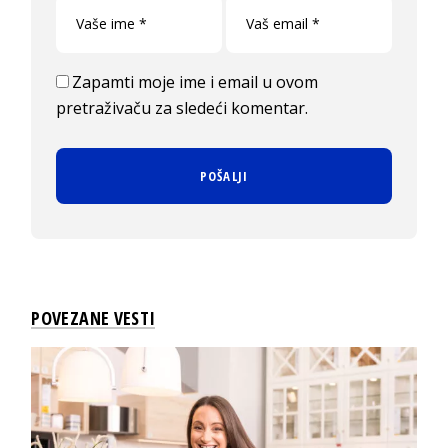
Zapamti moje ime i email u ovom
pretraživaču za sledeći komentar.
POVEZANE VESTI