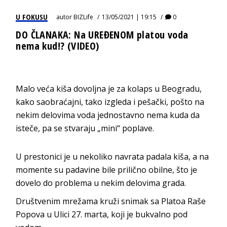
U FOKUSU
autor
BIZLife
13/05/2021 | 19:15
0
DO ČLANAKA: Na UREĐENOM platou voda
nema kud!? (VIDEO)
Malo veća kiša dovoljna je za kolaps u Beogradu,
kako saobraćajni, tako izgleda i pešački, pošto na
nekim delovima voda jednostavno nema kuda da
isteče, pa se stvaraju „mini“ poplave.
U prestonici je u nekoliko navrata padala kiša, a na
momente su padavine bile prilično obilne, što je
dovelo do problema u nekim delovima grada.
Društvenim mrežama kruži snimak sa Platoa Raše
Popova u Ulici 27. marta, koji je bukvalno pod