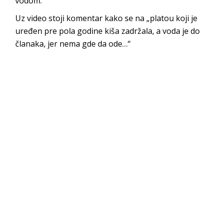
vodom.
Uz video stoji komentar kako se na „platou koji je
uređen pre pola godine kiša zadržala, a voda je do
članaka, jer nema gde da ode…“