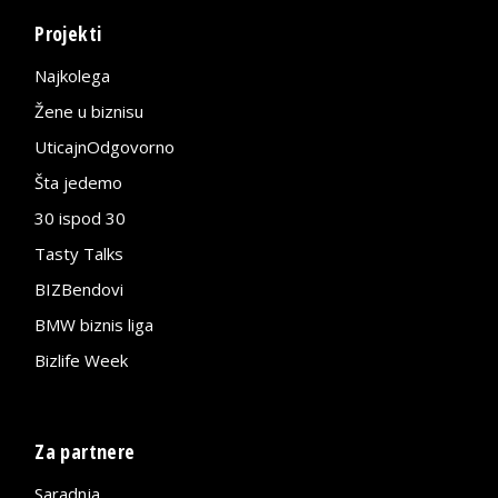
Projekti
Najkolega
Žene u biznisu
UticajnOdgovorno
Šta jedemo
30 ispod 30
Tasty Talks
BIZBendovi
BMW biznis liga
Bizlife Week
Za partnere
Saradnja